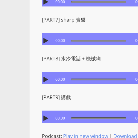
00:00
0
[PART7] sharp 賣盤
00:00
0
[PART8] 水冷電話 + 機械狗
00:00
0
[PART9] 講戲
00:00
0
Podcast:
Play in new window
|
Download