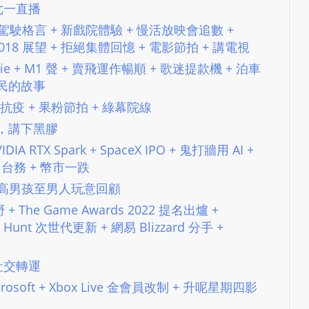
11 七一直播
N
+ 馬高駕駛格言 + 新戲院體驗 + 慢活放映會追數 +
T
 2018 展望 + 拒絕集體回憶 + 電影節拍 + 講電視
U
R
kFoodie + M1 聲 + 賣飛運作暢順 + 歌迷提款機 + 泊車
M
移民的故事
A
14 再講抗疫 + 果粉節拍 + 綠幕院線
I
講電影，講下黑膠
N
DIA RTX Spark + SpaceX IPO + 鬼打牆用 AI +
Z
 + 台務 + 幣市一跌
talkonly
t #29 馬高男孩至男人玩意回顧
嘢 + The Game Awards 2022 提名出爐 +
Wild Hunt 次世代更新 + 網易 Blizzard 分手 +
40 社交轉運
. Microsoft + Xbox Live 金會員改制 + 升呢星期四影