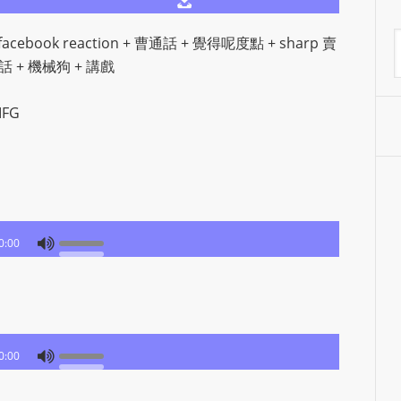
S
R
A
cebook reaction + 曹通話 + 覺得呢度點 + sharp 賣
A
水冷電話 + 機械狗 + 講戲
D
I
FG
O
P
L
U
G
0:00
I
N
p
o
w
0:00
e
r