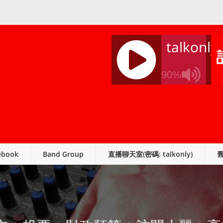
talkonly
90%
J
Q
U
E
R
ebook
Band Group
直播聊天室(密碼: talkonly)
Y
R
A
D
I
O