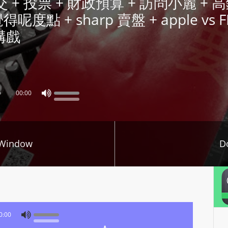
y 馬交 + 投票 + 財政預算 + 訪問小麗 + 高鐵
P
得呢度點 + sharp 賣盤 + apple vs FB
L
講戲
A
Y
E
R
a
00:00
n
d
W
 Window
O
D
R
D
P
R
E
0:00
S