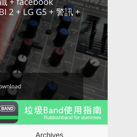
 + facebook
I 2 + LG G5 + 警訊 +
ownload
Archives