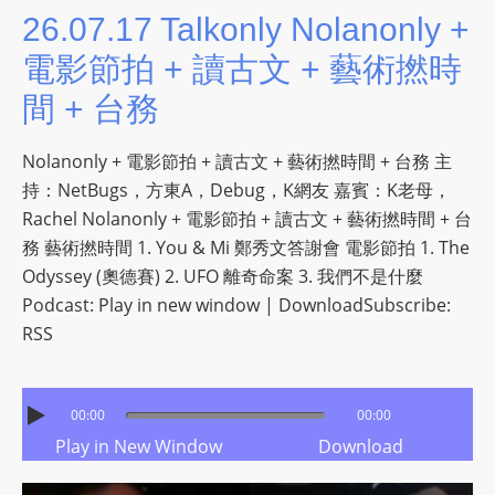
L
26.07.17 Talkonly Nolanonly +
I
電影節拍 + 讀古文 + 藝術撚時
N
E
間 + 台務
A
G
Nolanonly + 電影節拍 + 讀古文 + 藝術撚時間 + 台務 主
E
持：NetBugs，方東A，Debug，K網友 嘉賓：K老母，
N
Rachel Nolanonly + 電影節拍 + 讀古文 + 藝術撚時間 + 台
T
務 藝術撚時間 1. You & Mi 鄭秀文答謝會 電影節拍 1. The
U
Odyssey (奧德賽) 2. UFO 離奇命案 3. 我們不是什麼
R
Podcast: Play in new window | DownloadSubscribe:
M
RSS
A
I
N
00:00
00:00
Z
Play in New Window
Download
talkonly