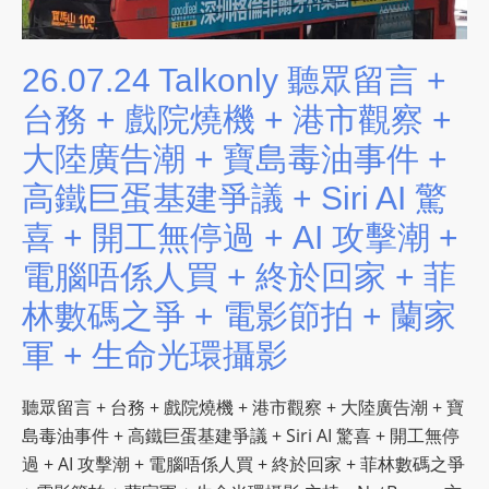
s
s
26.07.24 Talkonly 聽眾留言 +
W
e
台務 + 戲院燒機 + 港市觀察 +
b
大陸廣告潮 + 寶島毒油事件 +
d
高鐵巨蛋基建爭議 + Siri AI 驚
e
s
喜 + 開工無停過 + AI 攻擊潮 +
i
電腦唔係人買 + 終於回家 + 菲
g
林數碼之爭 + 電影節拍 + 蘭家
n
D
軍 + 生命光環攝影
e
x
聽眾留言 + 台務 + 戲院燒機 + 港市觀察 + 大陸廣告潮 + 寶
h
島毒油事件 + 高鐵巨蛋基建爭議 + Siri AI 驚喜 + 開工無停
e
過 + AI 攻擊潮 + 電腦唔係人買 + 終於回家 + 菲林數碼之爭
i