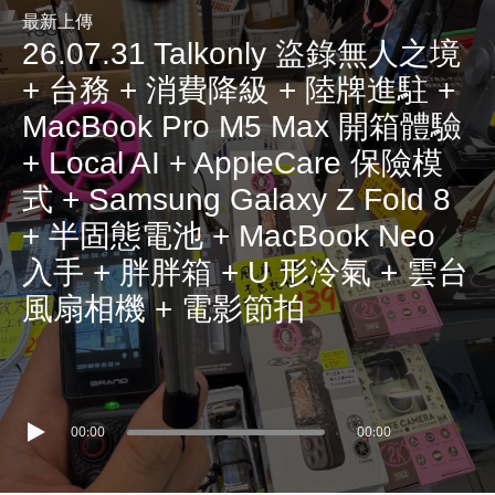
R
最新上傳
Y
26.07.31 Talkonly 盜錄無人之境
R
+ 台務 + 消費降級 + 陸牌進駐 +
A
MacBook Pro M5 Max 開箱體驗
D
+ Local AI + AppleCare 保險模
I
O
式 + Samsung Galaxy Z Fold 8
P
+ 半固態電池 + MacBook Neo
L
入手 + 胖胖箱 + U 形冷氣 + 雲台
A
風扇相機 + 電影節拍
Y
E
R
a
n
00:00
00:00
d
W