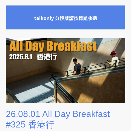
O
R
talkonly 分段版請按標題收聽
D
P
R
E
S
S
R
A
D
I
O
P
L
26.08.01 All Day Breakfast
U
#325 香港行
G