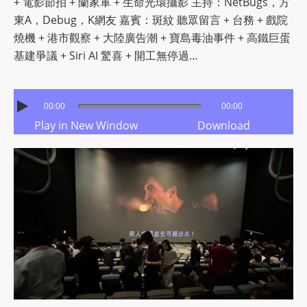
+ 電影節拍 + 蘭家軍 + 生命光環攝影 主持：NetBugs，方
m
東A，Debug，K網友 嘉賓：斑紋 聽眾留言 + 台務 + 戲院
a
燒機 + 港市觀察 + 大陸廣告潮 + 寶島毒油事件 + 高鐵巨蛋
n
基建爭議 + Siri AI 驚喜 + 開工無停過…
d
F
U
00:00
00:00
L
Play in New Window
Download
L
S
E
R
V
I
C
E
O
N