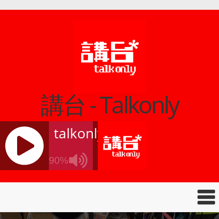
講台 - Talkonly
talkonly
90%
J
Q
U
E