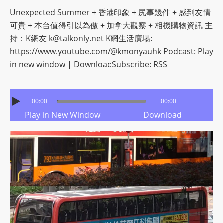
I
Unexpected Summer + 香港印象 + 尻事幾件 + 感到友情
N
可貴 + 本台值得引以為傲 + 加拿大觀察 + 相機購物資訊 主
p
持：K網友
k@talkonly.net
K網生活廣場:
o
https://www.youtube.com/@kmonyauhk Podcast: Play
w
in new window | DownloadSubscribe: RSS
e
r
e
00:00
00:00
d
Play in New Window
Download
b
y
W
o
r
d
P
r
e