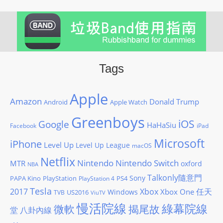
Tags
Apple
Amazon
Donald Trump
Android
Apple Watch
Greenboys
iOS
Google
HaHaSiu
iPad
Facebook
Microsoft
iPhone
Level Up
Level Up League
macOS
Netflix
Nintendo
Nintendo Switch
MTR
oxford
NBA
Talkonly隨意門
Sony
PAPA Kino
PlayStation
PS4
PlayStation 4
Tesla
2017
Xbox
任天
Xbox One
Windows
US2016
TVB
ViuTV
慢活院線
綠幕院線
微軟
揭尾故
堂
八卦內線