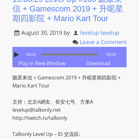
I
信 + Gamescom 2019 + 升呢星
N
期四影院 + Mario Kart Tour
p
o
August 30, 2019
by
levelup levelup
w
Leave a Comment
e
r
00:00
00:00
e
Play in New Window
Download
d
b
聽眾來信 + Gamescom 2019 + 升呢星期四影院 +
y
Mario Kart Tour
W
o
主持：北京A網友、長安七号、方東A
r
levelup@talkonly.net
d
http://twitch.tv/talkonly
P
r
Talkonly Level Up – ID 交流區:
e