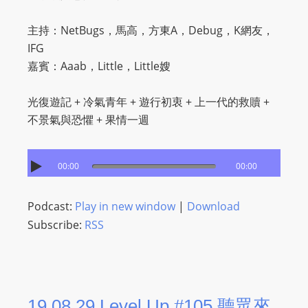
O
R
主持：NetBugs，馬高，方東A，Debug，K網友，
D
IFG
P
嘉賓：Aaab，Little，Little嫂
R
E
光復遊記 + 冷氣青年 + 遊行初衷 + 上一代的救贖 +
S
不景氣與恐懼 + 果情一週
S
R
00:00
00:00
A
D
I
Podcast:
Play in new window
|
Download
O
Subscribe:
RSS
P
L
U
G
19.08.29 Level Up #105 聽眾來