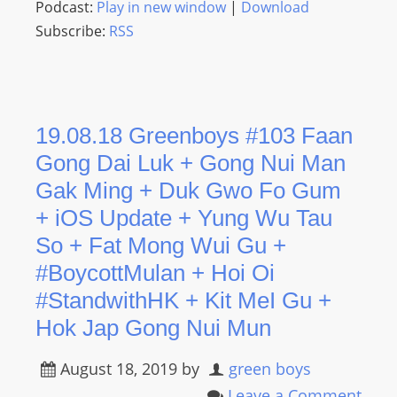
Podcast:
Play in new window
|
Download
Subscribe:
RSS
19.08.18 Greenboys #103 Faan
Gong Dai Luk + Gong Nui Man
Gak Ming + Duk Gwo Fo Gum
+ iOS Update + Yung Wu Tau
So + Fat Mong Wui Gu +
#BoycottMulan + Hoi Oi
#StandwithHK + Kit MeI Gu +
Hok Jap Gong Nui Mun
August 18, 2019
by
green boys
Leave a Comment