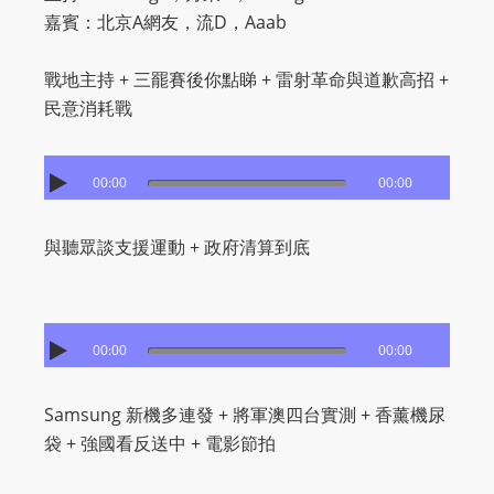
嘉賓：北京A網友，流D，Aaab
戰地主持 + 三罷賽後你點睇 + 雷射革命與道歉高招 +
民意消耗戰
00:00
00:00
與聽眾談支援運動 + 政府清算到底
00:00
00:00
Samsung 新機多連發 + 將軍澳四台實測 + 香薰機尿
袋 + 強國看反送中 + 電影節拍