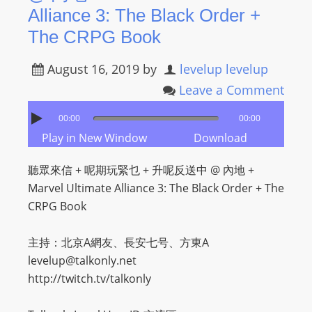
Alliance 3: The Black Order +
The CRPG Book
August 16, 2019
by
levelup levelup
Leave a Comment
00:00
00:00
Play in New Window
Download
聽眾來信 + 呢期玩緊乜 + 升呢反送中 @ 內地 +
Marvel Ultimate Alliance 3: The Black Order + The
CRPG Book
主持：北京A網友、長安七号、方東A
levelup@talkonly.net
http://twitch.tv/talkonly