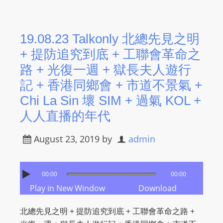
L
I
N
19.08.23 Talkonly 北總先見之明
E
+ 提防追究到底 + 工聯會革命之
A
路 + 光復一週 + 獄長夫人遊行
G
記 + 香港同鄉會 + 市道不景氣 +
E
N
Chi La Sin 壞 SIM + 過氣 KOL +
T
人人直播的年代
U
R
August 23, 2019
by
admin
M
A
I
00:00
00:00
N
Play in New Window
Download
Z
北總先見之明 + 提防追究到底 + 工聯會革命之路 +
talkonly