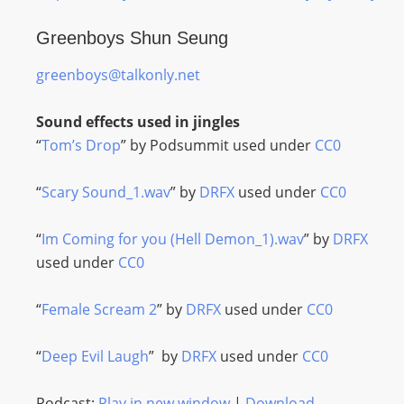
Greenboys Shun Seung
greenboys@talkonly.net
Sound effects used in jingles
“
Tom’s Drop
” by Podsummit used under
CC0
“
Scary Sound_1.wav
” by
DRFX
used under
CC0
“
Im Coming for you (Hell Demon_1).wav
” by
DRFX
used under
CC0
“
Female Scream 2
” by
DRFX
used under
CC0
“
Deep Evil Laugh
” by
DRFX
used under
CC0
Podcast:
Play in new window
|
Download