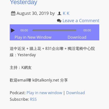
Yesterday
m
a
August 30, 2019
by
K K
n
Leave a Comment
d
F
00:00
00:00
U
Play in New Window
Download
L
送中近況 + 牆上花 + 831企出嚟 + 獨活電椅中心院
L
線：Yesterday
S
E
主持：K網友
R
V
歡迎email嚟
k@talkonly.net
分享
I
C
Podcast:
Play in new window
|
Download
E
Subscribe:
RSS
O
N