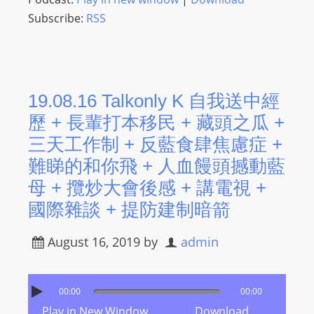
Subscribe:
RSS
19.08.16 Talkonly K 自我送中經
歷 + 長輩打本移民 + 藏頭之瓜 +
三天工作制 + 反藍食肆焦慮症 +
難睇的和你飛 + 人血饅頭撼動藍
母 + 攬炒大會後感 + 講電視 +
國際雜談 + 提防建制暗箭
August 16, 2019
by
admin
00:00
00:00
Play in New Window
Download