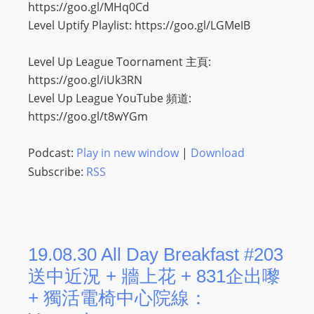
https://goo.gl/MHq0Cd
s
Level Uptify Playlist: https://goo.gl/LGMeIB
s
W
Level Up League Toornament 主頁:
e
https://goo.gl/iUk3RN
b
Level Up League YouTube 頻道:
d
https://goo.gl/t8wYGm
e
s
Podcast:
Play in new window
|
Download
i
Subscribe:
RSS
g
n
D
e
19.08.30 All Day Breakfast #203
x
h
送中近況 + 牆上花 + 831企出嚟
e
+ 獨活電椅中心院線：
i