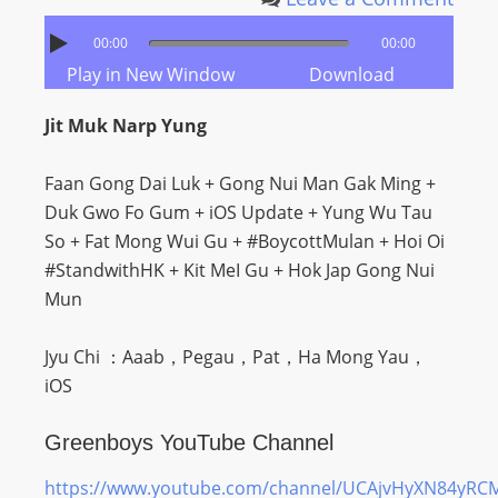
00:00
00:00
Play in New Window
Download
Jit Muk Narp Yung
Faan Gong Dai Luk + Gong Nui Man Gak Ming +
Duk Gwo Fo Gum + iOS Update + Yung Wu Tau
So
+
Fat Mong Wui Gu +
#BoycottMulan
+ Hoi Oi
#StandwithHK +
Kit MeI Gu + Hok Jap Gong Nui
Mun
Jyu Chi ：Aaab，Pegau，Pat，Ha Mong Yau，
iOS
Greenboys YouTube Channel
https://www.youtube.com/channel/UCAjvHyXN84yR