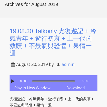
R
Archives for August 2019
Y
R
A
D
19.08.30 Talkonly 光復遊記 + 冷
I
氣青年 + 遊行初衷 + 上一代的
O
救贖 + 不景氣與恐懼 + 果情一
P
週
L
A
August 30, 2019
by
admin
Y
E
R
00:00
00:00
a
Play in New Window
Download
n
d
光復遊記 + 冷氣青年 + 遊行初衷 + 上一代的救贖 +
W
不景氣與恐懼 + 果情一週