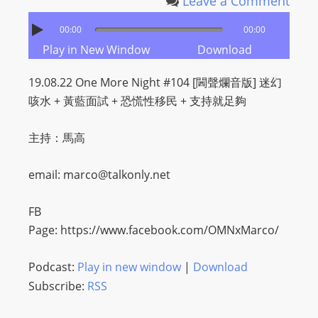
Leave a Comment
00:00
00:00
Play in New Window
Download
19.08.22 One More Night #104 [閪聲爛音版] 迷幻
咳水 + 黃藍面試 + 恐慌性移民 + 支持就足夠
主持：馬高
email:
marco@talkonly.net
FB
Page: https://www.facebook.com/OMNxMarco/
Podcast:
Play in new window
|
Download
Subscribe:
RSS