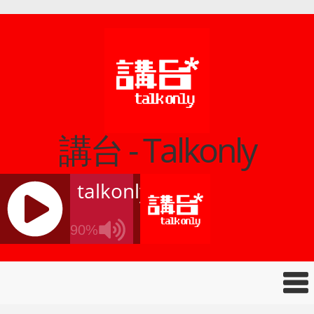
講台 - Talkonly
talkonly
90%
J
Q
U
E