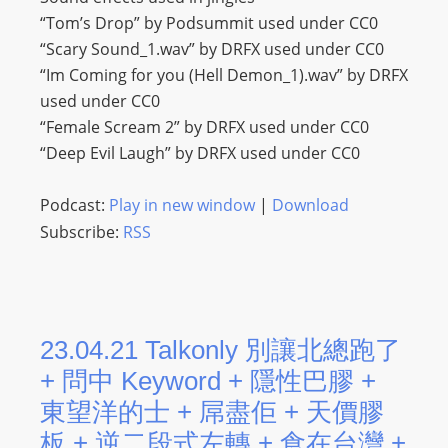
“Tom’s Drop” by Podsummit used under CC0
“Scary Sound_1.wav” by DRFX used under CC0
“Im Coming for you (Hell Demon_1).wav” by DRFX
used under CC0
“Female Scream 2” by DRFX used under CC0
“Deep Evil Laugh” by DRFX used under CC0
Podcast:
Play in new window
|
Download
Subscribe:
RSS
23.04.21 Talkonly 別讓北總跑了
+ 問中 Keyword + 隱性巴膠 +
東望洋的士 + 屌盡佢 + 天價膠
板 + 逆二段式左轉 + 食在台灣 +