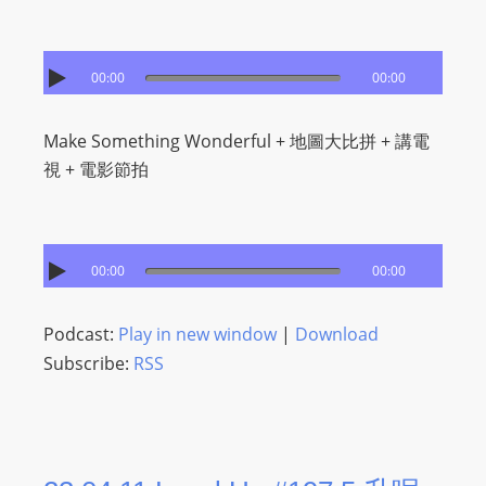
00:00
00:00
Make Something Wonderful + 地圖大比拼 + 講電
視 + 電影節拍
00:00
00:00
Podcast:
Play in new window
|
Download
Subscribe:
RSS