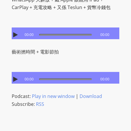
s
CarPlay + 充電攻略 + 又係 Teslun + 貨幣冷錢包
s
W
e
00:00
00:00
b
d
藝術撚時間 + 電影節拍
e
s
i
g
00:00
00:00
n
D
Podcast:
Play in new window
|
Download
e
Subscribe:
RSS
x
h
e
i