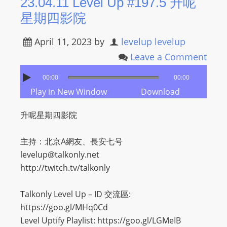
23.04.11 Level Up #197.5 升呢
星期四影院
April 11, 2023
by
levelup levelup
Leave a Comment
00:00
00:00
Play in New Window
Download
升呢星期四影院
主持：北京A網友、長安七号
levelup@talkonly.net
http://twitch.tv/talkonly
Talkonly Level Up – ID 交流區:
https://goo.gl/MHq0Cd
Level Uptify Playlist: https://goo.gl/LGMeIB