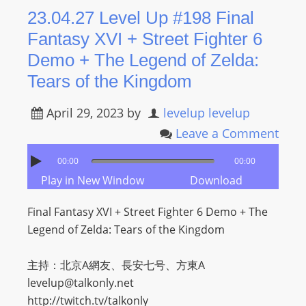
m
23.04.27 Level Up #198 Final
a
Fantasy XVI + Street Fighter 6
n
Demo + The Legend of Zelda:
d
Tears of the Kingdom
F
U
April 29, 2023
by
levelup levelup
L
Leave a Comment
L
S
00:00
00:00
E
Play in New Window
Download
R
V
Final Fantasy XVI + Street Fighter 6 Demo + The
I
Legend of Zelda: Tears of the Kingdom
C
E
主持：北京A網友、長安七号、方東A
O
levelup@talkonly.net
N
http://twitch.tv/talkonly