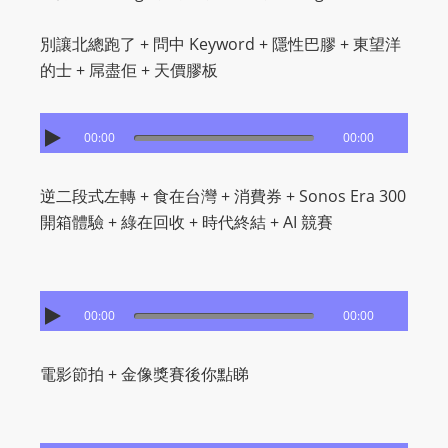
別讓北總跑了 + 問中 Keyword + 隱性巴膠 + 東望洋
的士 + 屌盡佢 + 天價膠板
00:00
00:00
逆二段式左轉 + 食在台灣 + 消費券 + Sonos Era 300
開箱體驗 + 綠在回收 + 時代終結 + AI 競賽
00:00
00:00
電影節拍 + 金像獎賽後你點睇