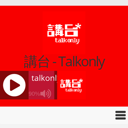
講台 - Talkonly
talkonly
90%
J
Q
U
E