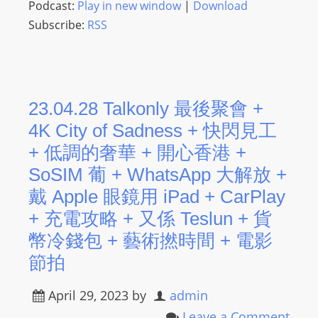
Podcast:
Play in new window
|
Download
O
Subscribe:
RSS
R
D
P
R
E
23.04.28 Talkonly 最後聚會 +
S
4K City of Sadness + 快閃見工
S
+ 低調的奢華 + 開心香港 +
R
SoSIM 葡 + WhatsApp 大解放 +
A
D
戴 Apple 眼鏡用 iPad + CarPlay
I
+ 充電攻略 + 又係 Teslun + 貨
O
幣冷錢包 + 藝術撚時間 + 電影
P
節拍
L
U
April 29, 2023
by
admin
G
Leave a Comment