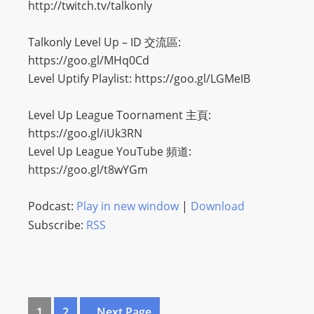
http://twitch.tv/talkonly
Talkonly Level Up – ID 交流區:
https://goo.gl/MHq0Cd
Level Uptify Playlist: https://goo.gl/LGMeIB
Level Up League Toornament 主頁:
https://goo.gl/iUk3RN
Level Up League YouTube 頻道:
https://goo.gl/t8wYGm
Podcast:
Play in new window
|
Download
Subscribe:
RSS
1
2
...Next Page