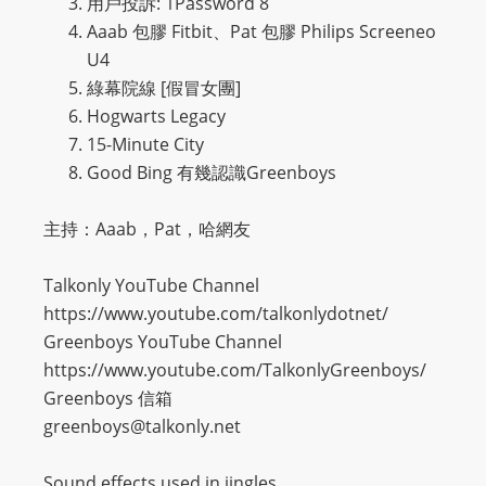
用戶投訴
: 1Password 8
Aaab
包膠
Fitbit
、
Pat
包膠
Philips Screeneo
U4
綠幕院線
[
假冒女團
]
Hogwarts Legacy
15-Minute City
Good Bing
有幾認識
Greenboys
主持：Aaab，Pat，哈網友
Talkonly YouTube Channel
https://www.youtube.com/talkonlydotnet/
Greenboys YouTube Channel
https://www.youtube.com/TalkonlyGreenboys/
Greenboys 信箱
greenboys@talkonly.net
Sound effects used in jingles