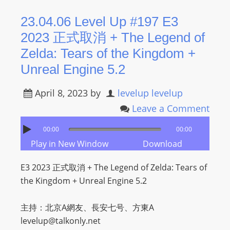
23.04.06 Level Up #197 E3
2023 正式取消 + The Legend of
Zelda: Tears of the Kingdom +
Unreal Engine 5.2
April 8, 2023
by
levelup levelup
Leave a Comment
00:00
00:00
Play in New Window
Download
E3 2023 正式取消 + The Legend of Zelda: Tears of
the Kingdom + Unreal Engine 5.2
主持：北京A網友、長安七号、方東A
levelup@talkonly.net