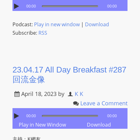
00:00
00:00
Podcast:
Play in new window
|
Download
Subscribe:
RSS
23.04.17 All Day Breakfast #287
回流金像
April 18, 2023
by
K K
Leave a Comment
00:00
00:00
Play in New Window
Download
主持：K網友