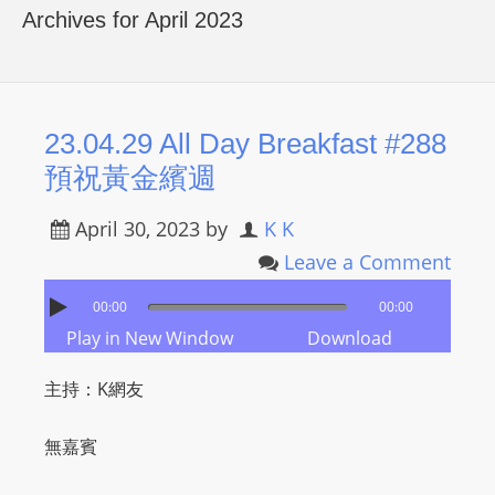
R
Archives for April 2023
Y
R
A
D
23.04.29 All Day Breakfast #288
I
預祝黃金繽週
O
P
April 30, 2023
by
K K
L
Leave a Comment
A
Y
00:00
00:00
E
Play in New Window
Download
R
主持：K網友
a
n
無嘉賓
d
W