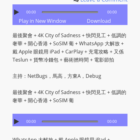
I
N
00:00
00:00
p
Play in New Window
Download
o
w
最後聚會 + 4K City of Sadness + 快閃見工 + 低調的
e
奢華 + 開心香港 + SoSIM 葡 + WhatsApp 大解放 +
r
戴 Apple 眼鏡用 iPad + CarPlay + 充電攻略 + 又係
e
Teslun + 貨幣冷錢包 + 藝術撚時間 + 電影節拍
d
b
主持：NetBugs，馬高，方東A，Debug
y
W
最後聚會 + 4K City of Sadness + 快閃見工 + 低調的
o
奢華 + 開心香港 + SoSIM 葡
r
d
00:00
00:00
P
r
e
WhatsApp 大解放 + 戴 Apple 眼鏡用 iPad +