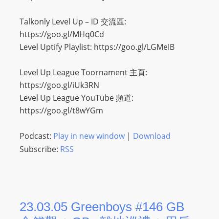
L
I
Talkonly Level Up – ID 交流區:
N
https://goo.gl/MHq0Cd
E
Level Uptify Playlist: https://goo.gl/LGMeIB
A
G
Level Up League Toornament 主頁:
E
https://goo.gl/iUk3RN
N
Level Up League YouTube 頻道:
T
https://goo.gl/t8wYGm
U
R
Podcast:
Play in new window
|
Download
M
Subscribe:
RSS
A
I
N
Z
23.03.05 Greenboys #146 GB
talkonly