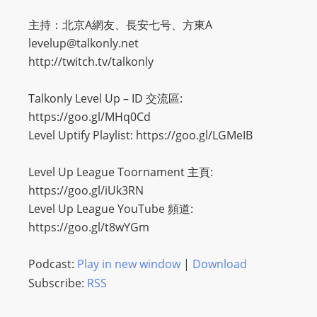
主持：北京A網友、長安七号、方東A
levelup@talkonly.net
http://twitch.tv/talkonly
Talkonly Level Up – ID 交流區:
https://goo.gl/MHq0Cd
Level Uptify Playlist: https://goo.gl/LGMeIB
Level Up League Toornament 主頁:
https://goo.gl/iUk3RN
Level Up League YouTube 頻道:
https://goo.gl/t8wYGm
Podcast:
Play in new window
|
Download
Subscribe:
RSS