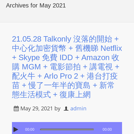
R
Archives for May 2021
Y
R
A
D
21.05.28 Talkonly 沒落的開始 +
I
中心化加密貨幣 + 舊機睇 Netflix
O
+ Skype 免費 IDD + Amazon 收
P
購 MGM + 電影節拍 + 講電視​ +
L
配火牛 + Arlo Pro 2 + 港台打疫
A
Y
苗 + 慢了一年半的寶島 + 新常
E
態生活模式 + 復康上網
R
a
May 29, 2021
by
admin
n
d
W
00:00
00:00