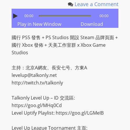
Leave a Comment
00:00
00:00
Play in New Window
Download
國行 PS5 發售 + PS Studios 開設 Steam 品牌頁面 +
國行 Xbox 發佈 + 天美工作室群 x Xbox Game
Studios
主持：北京A網友、長安七号、方東A
levelup@talkonly.net
http://twitch.tv/talkonly
Talkonly Level Up – ID 交流區:
https://goo.gl/MHq0Cd
Level Uptify Playlist: https://goo.gl/LGMeIB
Level Up League Toornament 主頁: