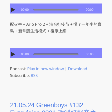
I
N
00:00
00:00
p
o
配火牛 + Arlo Pro 2 + 港台打疫苗 + 慢了一年半的寶
w
島 + 新常態生活模式 + 復康上網
e
r
e
d
00:00
00:00
b
y
Podcast:
Play in new window
|
Download
W
Subscribe:
RSS
o
r
d
P
21.05.24 Greenboys #132
r
e