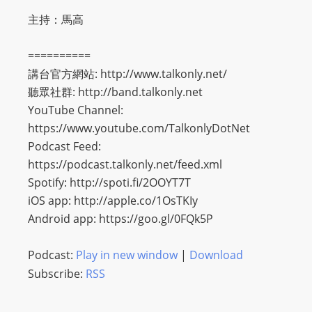
主持：馬高
==========
講台官方網站: http://www.talkonly.net/​​
聽眾社群: http://band.talkonly.net​​
YouTube Channel:
https://www.youtube.com/TalkonlyDotNet​​
Podcast Feed:
https://podcast.talkonly.net/feed.xml​​
Spotify: http://spoti.fi/2OOYT7T​​
iOS app: http://apple.co/1OsTKIy​​
Android app: https://goo.gl/0FQk5P​​
Podcast:
Play in new window
|
Download
Subscribe:
RSS