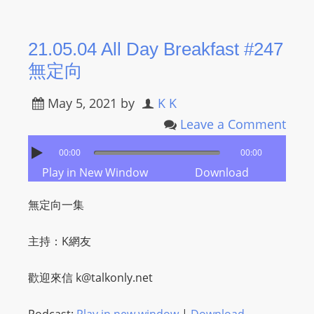
21.05.04 All Day Breakfast #247
無定向
May 5, 2021
by
K K
Leave a Comment
00:00
00:00
Play in New Window
Download
無定向一集
主持：K網友
歡迎來信
k@talkonly.net