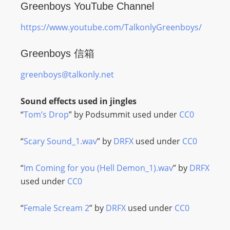
Greenboys YouTube Channel
m
a
https://www.youtube.com/TalkonlyGreenboys/
n
d
Greenboys 信箱
F
greenboys@talkonly.net
U
L
Sound effects used in jingles
L
“
Tom’s Drop
” by Podsummit used under
CC0
S
E
“
Scary Sound_1.wav
” by
DRFX
used under
CC0
R
V
“
Im Coming for you (Hell Demon_1).wav
” by
DRFX
I
used under
CC0
C
E
“
Female Scream 2
” by
DRFX
used under
CC0
O
N