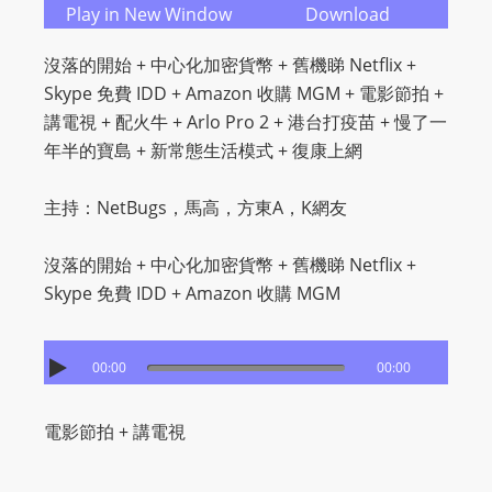
O
Play in New Window
Download
R
沒落的開始 + 中心化加密貨幣 + 舊機睇 Netflix +
D
Skype 免費 IDD + Amazon 收購 MGM + 電影節拍 +
P
講電視​ + 配火牛 + Arlo Pro 2 + 港台打疫苗 + 慢了一
R
年半的寶島 + 新常態生活模式 + 復康上網
E
S
主持：NetBugs，馬高，方東A，K網友
S
R
沒落的開始 + 中心化加密貨幣 + 舊機睇 Netflix +
A
Skype 免費 IDD + Amazon 收購 MGM
D
I
O
00:00
00:00
P
L
電影節拍 + 講電視
U
G