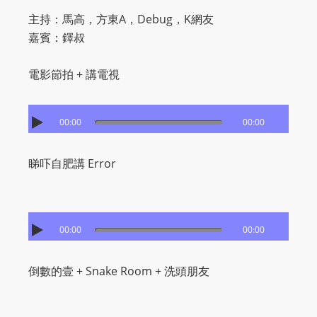
主持：馬高，方東A，Debug，K網友
嘉賓：鐸叔
電影節拍 + 講電視
00:00
00:00
睇吓自肥講 Error
00:00
00:00
倒數的壹 + Snake Room + 洗頭朋友