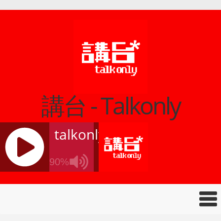
講台 - Talkonly
talkonly
90%
J
Q
U
E