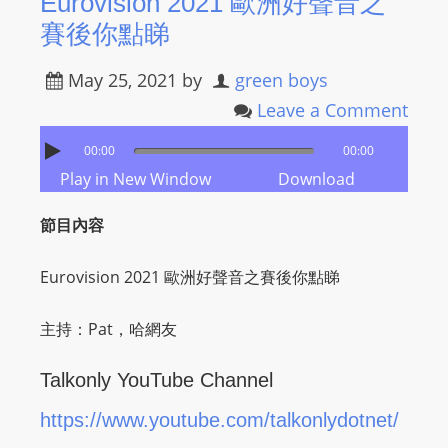
Eurovision 2021 歐洲好聲音之
s
賽後你點睇
s
W
May 25, 2021
by
green boys
e
Leave a Comment
b
00:00
00:00
d
Play in New Window
Download
e
s
節目內容
i
g
Eurovision 2021 歐洲好聲音之賽後你點睇
n
D
主持：Pat，哈網友
e
x
Talkonly YouTube Channel
h
e
https://www.youtube.com/talkonlydotnet/
i