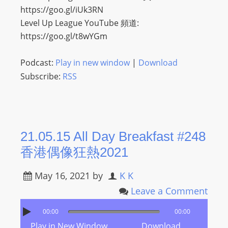
https://goo.gl/iUk3RN
Level Up League YouTube 頻道:
https://goo.gl/t8wYGm
Podcast:
Play in new window
|
Download
Subscribe:
RSS
21.05.15 All Day Breakfast #248
香港偶像狂熱2021
May 16, 2021
by
K K
Leave a Comment
00:00
00:00
Play in New Window
Download