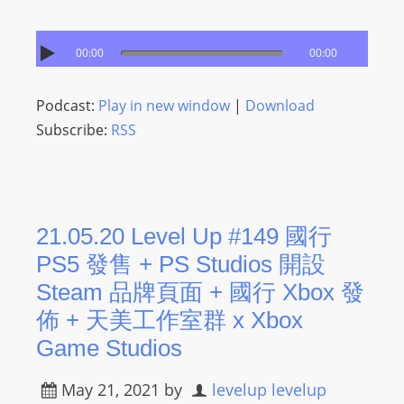
00:00
00:00
Podcast:
Play in new window
|
Download
Subscribe:
RSS
21.05.20 Level Up #149 國行
PS5 發售 + PS Studios 開設
Steam 品牌頁面 + 國行 Xbox 發
佈 + 天美工作室群 x Xbox
Game Studios
May 21, 2021
by
levelup levelup