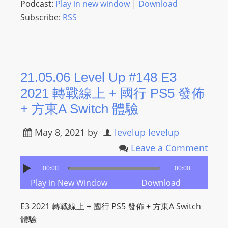
Podcast:
Play in new window
|
Download
Subscribe:
RSS
21.05.06 Level Up #148 E3
2021 轉戰線上 + 國行 PS5 發佈
+ 方東A Switch 體驗
May 8, 2021
by
levelup levelup
Leave a Comment
00:00
00:00
Play in New Window
Download
E3 2021 轉戰線上 + 國行 PS5 發佈 + 方東A Switch
體驗