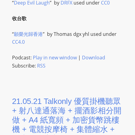
“
Deep Evil Laugh
” by
DRFX
used under
CC0
L
I
收台歌
N
E
“
願榮光歸香港
” by
Thomas dgx yhl
used under
A
CC4.0
G
E
Podcast:
Play in new window
|
Download
N
Subscribe:
RSS
T
U
R
M
A
21.05.21 Talkonly 優質掛機聽眾
I
+ 射八達通落海 + 擺酒影相分開
N
做 + A4 紙寬頻 + 加密貨幣跳樓
Z
機 + 電競按摩椅 + 集體縮水 +
talkonly