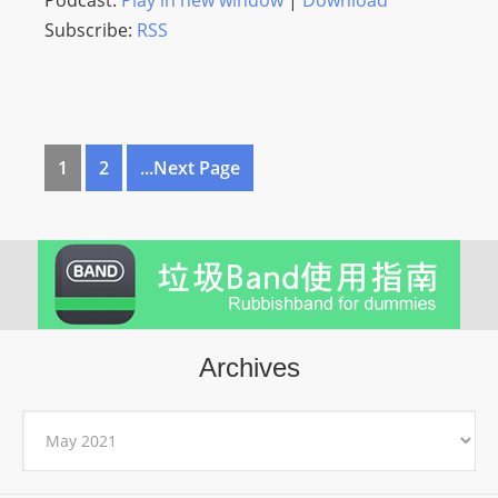
Podcast:
Play in new window
|
Download
Subscribe:
RSS
1
2
...Next Page
Archives
Archives