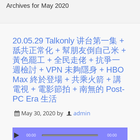
R
Archives for May 2020
Y
R
A
D
20.05.29 Talkonly 讲台第一集 +
I
舐共正常化 + 幫朋友倒自己米 +
O
黃色罷工 + 全民走佬 + 抗爭一
P
週檢討 + VPN 未夠隱身 + HBO
L
Max 終於登場 + 共乘火箭 + 講
A
Y
電視 + 電影節拍 + 南無的 Post-
E
PC Era 生活
R
a
May 30, 2020
by
admin
n
d
W
00:00
00:00