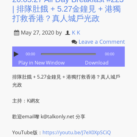
s
| 排隊肚餓 + 5.27金鐘見 + 港獨
s
打救香港？真人城戶光政
W
e
May 27, 2020
by
K K
b
Leave a Comment
d
00:00
00:00
e
Play in New Window
Download
s
i
排隊肚餓 + 5.27金鐘見 + 港獨打救香港？真人城戶
g
光政
n
D
主持：K網友
e
x
歡迎email嚟
k@talkonly.net
分享
h
e
YouTube版：
https://youtu.be/J7eX0XpSCiQ
i