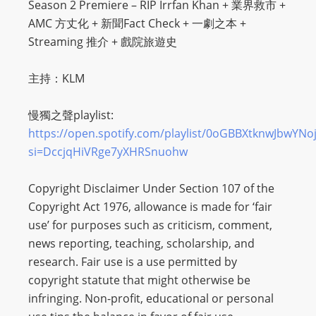
Season 2 Premiere – RIP Irrfan Khan + 業界救市 +
AMC 方丈化 + 新聞Fact Check + 一劇之本 +
Streaming 推介 + 戲院旅遊史
主持：KLM
慢獨之聲playlist:
https://open.spotify.com/playlist/0oGBBXtknwJbwYNo
si=DccjqHiVRge7yXHRSnuohw
Copyright Disclaimer Under Section 107 of the
Copyright Act 1976, allowance is made for ‘fair
use’ for purposes such as criticism, comment,
news reporting, teaching, scholarship, and
research. Fair use is a use permitted by
copyright statute that might otherwise be
infringing. Non-profit, educational or personal