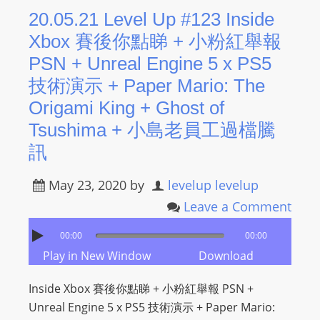
20.05.21 Level Up #123 Inside
Xbox 賽後你點睇 + 小粉紅舉報
PSN + Unreal Engine 5 x PS5
技術演示 + Paper Mario: The
Origami King + Ghost of
Tsushima + 小島老員工過檔騰
訊
May 23, 2020
by
levelup levelup
Leave a Comment
00:00
00:00
Play in New Window
Download
Inside Xbox 賽後你點睇 + 小粉紅舉報 PSN +
Unreal Engine 5 x PS5 技術演示 + Paper Mario: