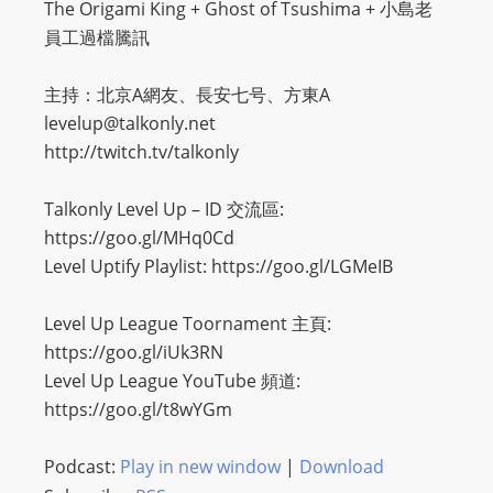
The Origami King + Ghost of Tsushima + 小島老
員工過檔騰訊
主持：北京A網友、長安七号、方東A
levelup@talkonly.net
http://twitch.tv/talkonly
Talkonly Level Up – ID 交流區:
https://goo.gl/MHq0Cd
Level Uptify Playlist: https://goo.gl/LGMeIB
Level Up League Toornament 主頁:
https://goo.gl/iUk3RN
Level Up League YouTube 頻道:
https://goo.gl/t8wYGm
Podcast:
Play in new window
|
Download