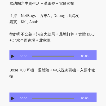
眾訪問之中資生活 + 講電視 + 電影節拍
主持：NetBugs，方東A，Debug，K網友
嘉賓：KK，Aaab
律師與不公義 + 講台大結局 + 最壞打算 + 實體 BBQ
+ 北水全面進場 + 北家軍
00:00
00:00
Bose 700 耳機一週體驗 + 中式洗碗碟機 + 入票小秘
技
00:00
00:00