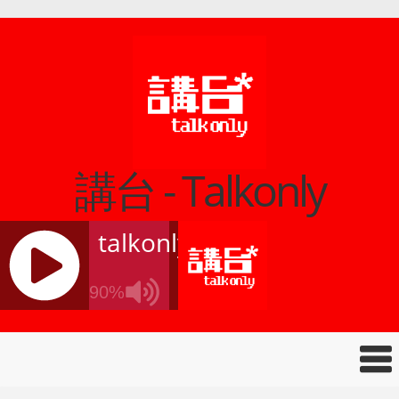
講台 - Talkonly
talkonly
90%
J
Q
U
E