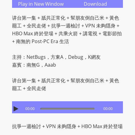
O
Play in New Window
Download
R
讲台第一集 + 舐共正常化 + 幫朋友倒自己米 + 黃色
D
罷工 + 全民走佬 + 抗爭一週檢討 + VPN 未夠隱身 +
P
HBO Max 終於登場 + 共乘火箭 + 講電視 + 電影節拍
R
+ 南無的 Post-PC Era 生活
E
S
主持：NetBugs，方東A，Debug，K網友
S
嘉賓：南無G，Aaab
R
A
讲台第一集 + 舐共正常化 + 幫朋友倒自己米 + 黃色
D
罷工 + 全民走佬
I
O
P
00:00
00:00
L
U
抗爭一週檢討 + VPN 未夠隱身 + HBO Max 終於登場
G