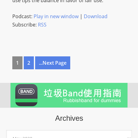
use tips the balance in favor of fair use.
Podcast:
Play in new window
|
Download
Subscribe:
RSS
1
2
...Next Page
Archives
Archives