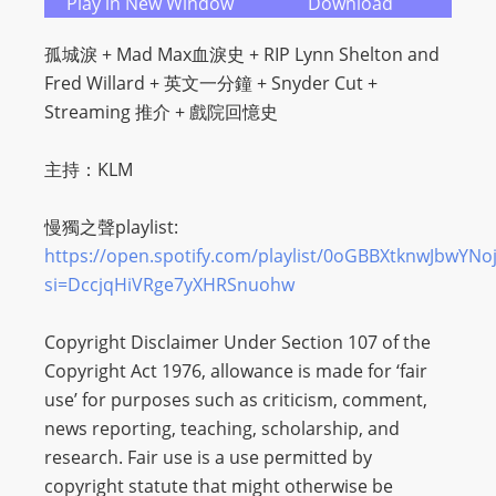
Play in New Window
Download
L
I
孤城淚 + Mad Max血淚史 + RIP Lynn Shelton and
N
Fred Willard + 英文一分鐘 + Snyder Cut +
E
Streaming 推介 + 戲院回憶史
A
G
主持：KLM
E
N
慢獨之聲playlist:
T
https://open.spotify.com/playlist/0oGBBXtknwJbwYNo
U
si=DccjqHiVRge7yXHRSnuohw
R
M
Copyright Disclaimer Under Section 107 of the
A
Copyright Act 1976, allowance is made for ‘fair
I
use’ for purposes such as criticism, comment,
N
news reporting, teaching, scholarship, and
Z
research. Fair use is a use permitted by
talkonly
copyright statute that might otherwise be