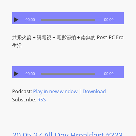
I
N
p
00:00
00:00
o
w
共乘火箭 + 講電視 + 電影節拍 + 南無的 Post-PC Era
e
生活
r
e
d
b
00:00
00:00
y
W
Podcast:
Play in new window
|
Download
o
Subscribe:
RSS
r
d
P
r
20.05.27 All Day Breakfast #223
e