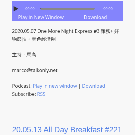
00:00
00:00
Play in New Window
Download
2020.05.07 One More Night Express #3 雜務+ 好
物節拍 + 黃色經濟圈
主持：馬高
marco@talkonly.net
Podcast:
Play in new window
|
Download
Subscribe:
RSS
20.05.13 All Day Breakfast #221