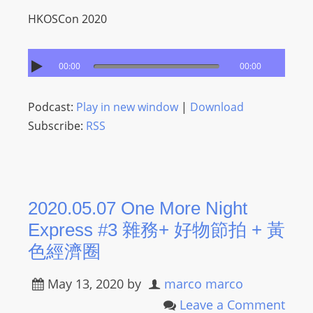
HKOSCon 2020
00:00
00:00
Podcast:
Play in new window
|
Download
Subscribe:
RSS
2020.05.07 One More Night
Express #3 雜務+ 好物節拍 + 黃
色經濟圈
May 13, 2020
by
marco marco
Leave a Comment