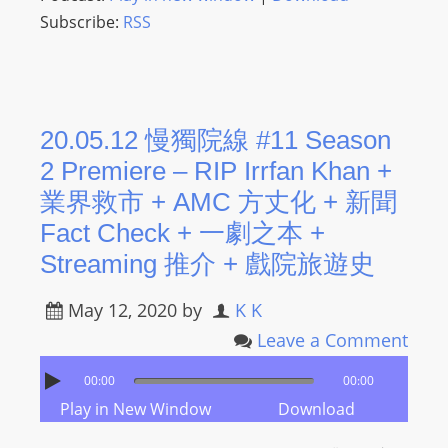
Subscribe:
RSS
20.05.12 慢獨院線 #11 Season
2 Premiere – RIP Irrfan Khan +
業界救市 + AMC 方丈化 + 新聞
Fact Check + 一劇之本 +
Streaming 推介 + 戲院旅遊史
May 12, 2020
by
K K
Leave a Comment
00:00
00:00
Play in New Window
Download