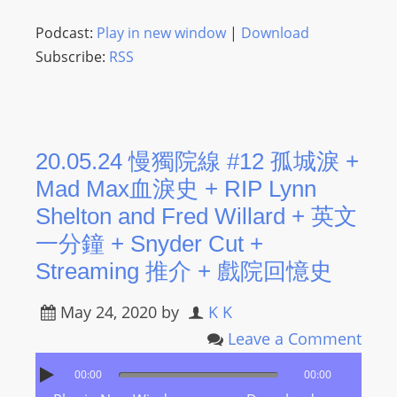
m
Podcast:
Play in new window
|
Download
a
Subscribe:
RSS
n
d
F
U
L
20.05.24 慢獨院線 #12 孤城淚 +
L
Mad Max血淚史 + RIP Lynn
S
Shelton and Fred Willard + 英文
E
一分鐘 + Snyder Cut +
R
Streaming 推介 + 戲院回憶史
V
I
May 24, 2020
by
K K
C
Leave a Comment
E
O
00:00
00:00
N