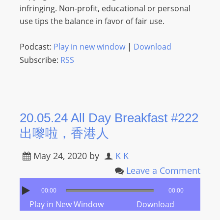
infringing. Non-profit, educational or personal
use tips the balance in favor of fair use.
Podcast:
Play in new window
|
Download
Subscribe:
RSS
20.05.24 All Day Breakfast #222
出嚟啦，香港人
May 24, 2020
by
K K
Leave a Comment
00:00
00:00
Play in New Window
Download