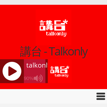
講台 - Talkonly
talkonly
90%
J
Q
U
E