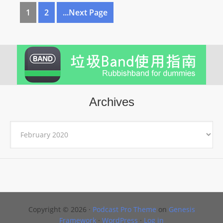
1
2
...Next Page
Archives
Archives
Copyright © 2026 ·
Podcast Pro Theme
on
Genesis
Framework
·
WordPress
·
Log in