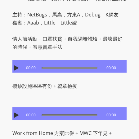
主持：NetBugs，馬高，方東A，Debug，K網友
嘉賓：Aaab，Little，Little嫂
情人節活動 + 口罩扶貧 + 自我隔離體驗 + 最壞最好
的時候 + 智慧賣罩手法
00:00
00:00
攬炒設施區區有份 + 鬆章檢疫
00:00
00:00
Work from Home 方案比併 + MWC 下年見 +