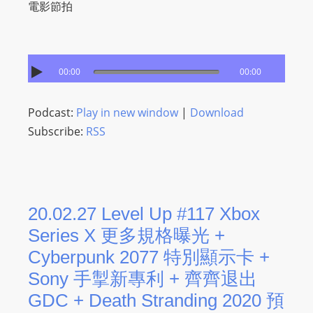
I
電影節拍
N
p
o
00:00
00:00
w
e
r
Podcast:
Play in new window
|
Download
e
Subscribe:
RSS
d
b
y
W
20.02.27 Level Up #117 Xbox
o
Series X 更多規格曝光 +
r
Cyberpunk 2077 特別顯示卡 +
d
P
Sony 手掣新專利 + 齊齊退出
r
GDC + Death Stranding 2020 預
e