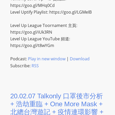
https://goo.gl/MHq0Cd
Level Uptify Playlist: https://goo.gl/LGMeIB
Level Up League Toornament 主頁:
https://goo.gl/iUk3RN
Level Up League YouTube 頻道:
https://goo.gl/t8wYGm
Podcast:
Play in new window
|
Download
Subscribe:
RSS
20.02.07 Talkonly 口罩後市分析
+ 浩劫重臨 + One More Mask +
北總台灣遊記 + 疫情連環影響 +