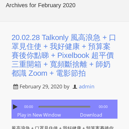
R
Archives for February 2020
Y
R
A
D
20.02.28 Talkonly 風高浪急 + 口
I
罩見住使 + 我好健康 + 預算案
O
賽後你點睇 + Pixelbook 超平價
P
三重開箱 + 寬頻斷捨離 + 師奶
L
都識 Zoom​ + 電影節拍
A
Y
February 29, 2020
by
admin
E
R
a
00:00
00:00
n
Play in New Window
Download
d
W
風高浪急 + 口罩見住使 + 我好健康 + 預算案賽後你