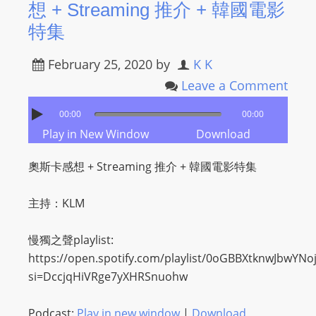
想 + Streaming 推介 + 韓國電影
L
I
特集
N
February 25, 2020
by
K K
E
A
Leave a Comment
G
00:00
00:00
E
Play in New Window
Download
N
T
奧斯卡感想 + Streaming 推介 + 韓國電影特集
U
R
主持：KLM
M
A
慢獨之聲playlist:
I
https://open.spotify.com/playlist/0oGBBXtknwJbwYNo
N
si=DccjqHiVRge7yXHRSnuohw
Z
talkonly
Podcast:
Play in new window
|
Download