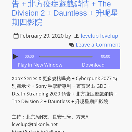
告 + 北方疫症遊戲銷情 + The
s
Division 2 + Dauntless + 升呢星
s
期四影院
W
e
February 29, 2020
by
levelup levelup
b
Leave a Comment
d
e
00:00
00:00
s
Play in New Window
Download
i
g
Xbox Series X 更多規格曝光 + Cyberpunk 2077 特
n
別顯示卡 + Sony 手掣新專利 + 齊齊退出 GDC +
D
Death Stranding 2020 預告 + 北方疫症遊戲銷情 +
e
The Division 2 + Dauntless + 升呢星期四影院
x
h
主持：北京A網友、長安七号、方東A
e
levelup@talkonly.net
i