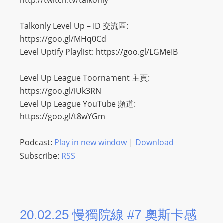
http://twitch.tv/talkonly
m
a
Talkonly Level Up – ID 交流區:
n
https://goo.gl/MHq0Cd
d
Level Uptify Playlist: https://goo.gl/LGMeIB
F
U
Level Up League Toornament 主頁:
L
https://goo.gl/iUk3RN
L
Level Up League YouTube 頻道:
S
https://goo.gl/t8wYGm
E
R
Podcast:
Play in new window
|
Download
V
Subscribe:
RSS
I
C
E
O
20.02.25 慢獨院線 #7 奧斯卡感
N