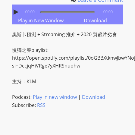
00:00
00:00
Play in New Window
Download
奧斯卡預測 + Streaming 推介 + 2020 賀歲片劣食
慢獨之聲playlist:
https://open.spotify.com/playlist/0oGBBXtknwJbwYNo
si=DccjqHiVRge7yXHRSnuohw
主持：KLM
Podcast:
Play in new window
|
Download
Subscribe:
RSS