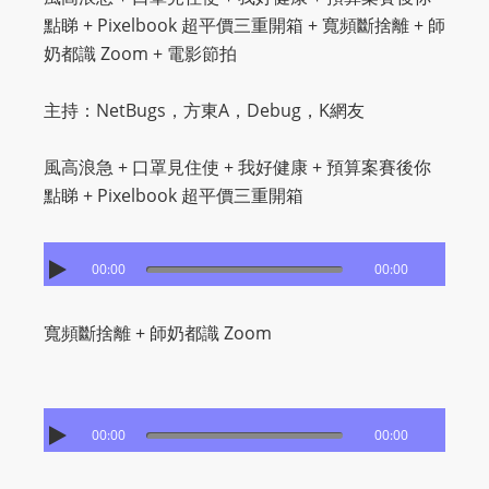
O
點睇 + Pixelbook 超平價三重開箱 + 寬頻斷捨離 + 師
R
奶都識 Zoom​ + 電影節拍
D
P
主持：NetBugs，方東A，Debug，K網友
R
E
風高浪急 + 口罩見住使 + 我好健康 + 預算案賽後你
S
點睇 + Pixelbook 超平價三重開箱
S
R
A
00:00
00:00
D
I
寬頻斷捨離 + 師奶都識 Zoom
O
P
L
U
00:00
00:00
G