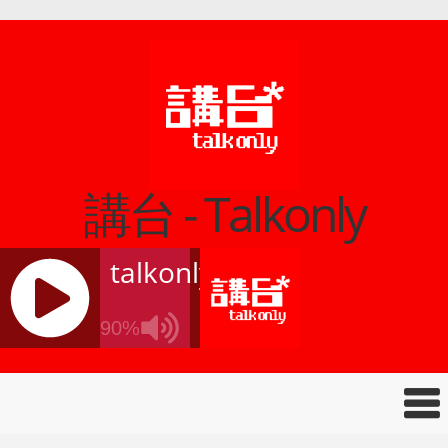
講台 - Talkonly
talkonly
90%
J
Q
U
E