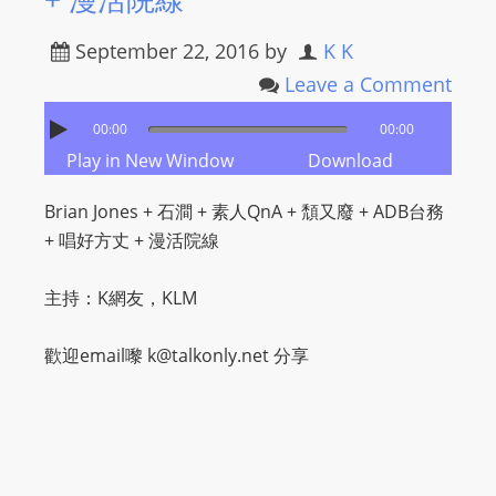
+ 漫活院線
m
a
September 22, 2016
by
K K
n
Leave a Comment
d
00:00
00:00
F
Play in New Window
Download
U
L
Brian Jones + 石澗 + 素人QnA + 頹又廢 + ADB台務
L
+ 唱好方丈 + 漫活院線
S
E
主持：K網友，KLM
R
V
歡迎email嚟
k@talkonly.net
分享
I
C
E
O
N