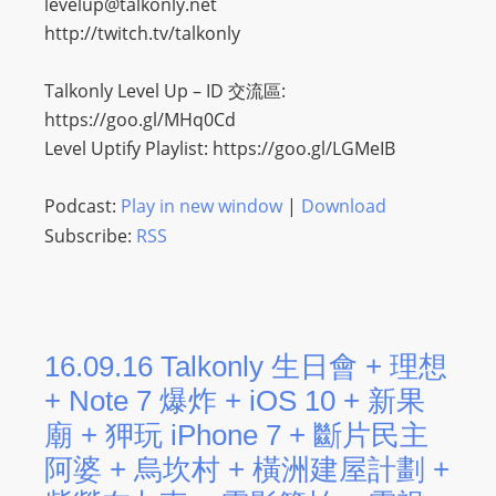
levelup@talkonly.net
http://twitch.tv/talkonly
Talkonly Level Up – ID 交流區:
https://goo.gl/MHq0Cd
Level Uptify Playlist: https://goo.gl/LGMeIB
Podcast:
Play in new window
|
Download
Subscribe:
RSS
16.09.16 Talkonly 生日會 + 理想
+ Note 7 爆炸 + iOS 10 + 新果
廟 + 狎玩 iPhone 7 + 斷片民主
阿婆 + 烏坎村 + 橫洲建屋計劃 +