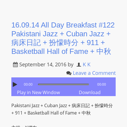
16.09.14 All Day Breakfast #122
Pakistani Jazz + Cuban Jazz +
病床日記 + 扮懞時分 + 911 +
Basketball Hall of Fame + 中秋
September 14, 2016
by
K K
Leave a Comment
00:00
00:00
Play in New Window
Download
Pakistani Jazz + Cuban Jazz + 病床日記 + 扮懞時分
+ 911 + Basketball Hall of Fame + 中秋