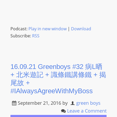
L
I
N
E
Podcast:
Play in new window
|
Download
A
Subscribe:
RSS
G
E
N
T
U
16.09.21 Greenboys #32 病L晒
R
+ 北米遊記 + 識條鐵講條鐵 + 揭
M
尾故 +
A
#IAlwaysAgreeWithMyBoss
I
N
September 21, 2016
by
green boys
Z
Leave a Comment
talkonly