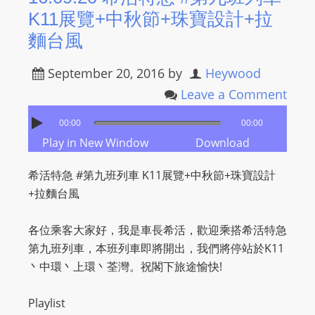
K11展覽+中秋節+珠寶設計+拉
麵台風
September 20, 2016
by
Heywood
Leave a Comment
00:00
00:00
Play in New Window
Download
希活特急 #第九班列車 K11展覽+中秋節+珠寶設計
+拉麵台風
各位乘客大家好
，我是車長希活，歡迎乘搭希活特急
第九
班列車，本班列車即將開出，我們將停站於K11
丶中環丶上環丶荃灣。祝閣下旅途愉快!
Playlist