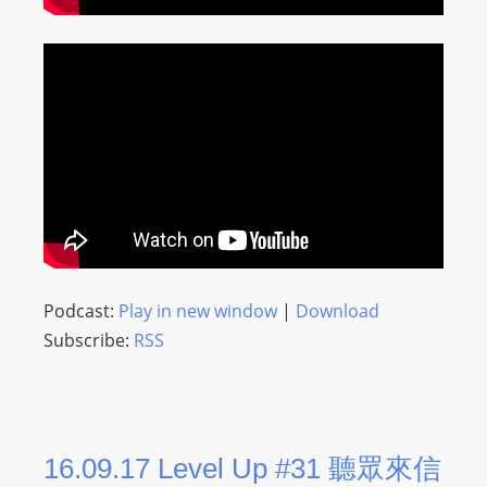
Podcast:
Play in new window
|
Download
Subscribe:
RSS
16.09.17 Level Up #31 聽眾來信