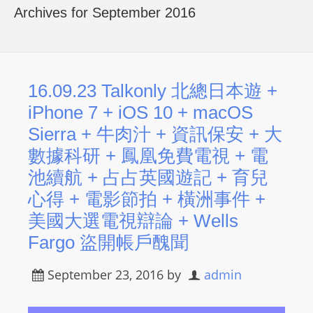
R
Archives for September 2016
Y
R
A
D
16.09.23 Talkonly 北總日本遊 +
I
iPhone 7 + iOS 10 + macOS
O
Sierra + 牛肉汁 + 資訊保安 + 大
P
數據科研 + 鳳凰免費電視 + 電
L
池續航 + 占占英國遊記 + 育兒
A
Y
心得 + 電影節拍 + 橫洲事件 +
E
美國大選電視辯論 + Wells
R
Fargo 盜開帳戶醜聞
a
n
September 23, 2016
by
admin
d
W