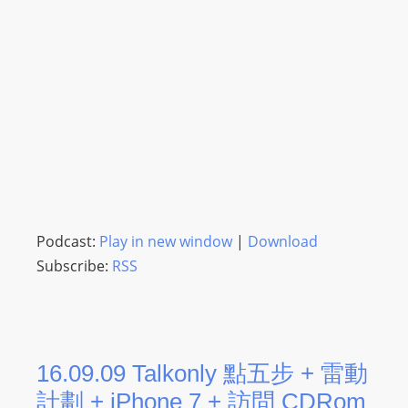
Podcast:
Play in new window
|
Download
Subscribe:
RSS
16.09.09 Talkonly 點五步 + 雷動
計劃 + iPhone 7 + 訪問 CDRom