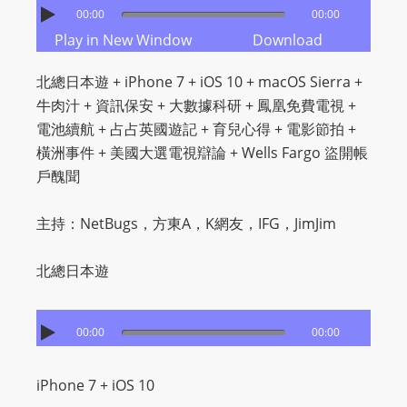
O
00:00
00:00
R
Play in New Window
Download
D
P
北總日本遊 + iPhone 7 + iOS 10 + macOS Sierra +
R
牛肉汁 + 資訊保安 + 大數據科研 + 鳳凰免費電視 +
E
電池續航 + 占占英國遊記 + 育兒心得 + 電影節拍 +
S
橫洲事件 + 美國大選電視辯論 + Wells Fargo 盜開帳
S
戶醜聞
R
A
主持：NetBugs，方東A，K網友，IFG，JimJim
D
I
北總日本遊
O
P
00:00
00:00
L
U
iPhone 7 + iOS 10
G