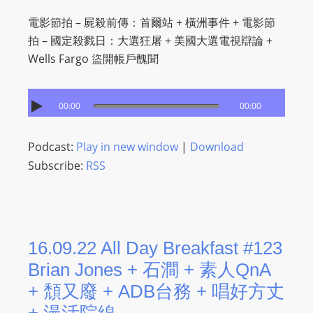
s
電影節拍 – 屍殺前傳：首爾站 + 橫洲事件 + 電影節
s
拍 – 國定殺戮日：大選狂屠 + 美國大選電視辯論 +
W
Wells Fargo 盜開帳戶醜聞
e
b
00:00
00:00
d
e
s
Podcast:
Play in new window
|
Download
i
Subscribe:
RSS
g
n
D
e
16.09.22 All Day Breakfast #123
x
Brian Jones + 石澗 + 素人QnA
h
+ 頹又廢 + ADB台務 + 唱好方丈
e
i