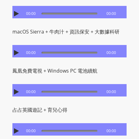
I
N
00:00
00:00
p
o
macOS Sierra + 牛肉汁 + 資訊保安 + 大數據科研
w
e
r
00:00
00:00
e
d
鳳凰免費電視 + Windows PC 電池續航
b
y
W
00:00
00:00
o
r
占占英國遊記 + 育兒心得
d
P
r
00:00
00:00
e