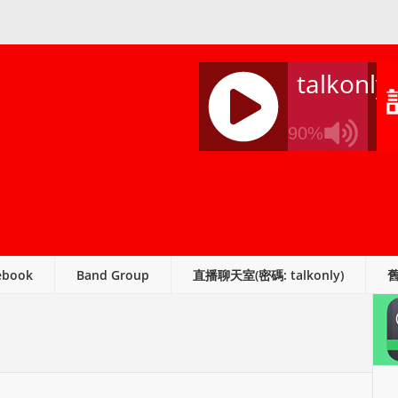
talkonly
90%
J
Q
U
E
R
ebook
Band Group
直播聊天室(密碼: talkonly)
Y
R
A
D
I
O