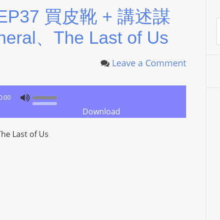
P
 EP37 買皮靴 + 講述謀
L
A
ral、The Last of Us
A
Y
E
Leave a Comment
R
a
0:00
n
Download
d
W
 Last of Us
O
R
D
P
R
E
S