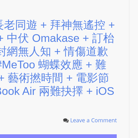
S
R
A
nly 長老同遊 + 拜神無遙控 +
D
 中伏 Omakase + 訂枱
I
O
 封網無人知 + 情傷道歉
P
L
#MeToo 蝴蝶效應 + 難
U
 + 藝術撚時間 + 電影節
G
I
ook Air 兩難抉擇 + iOS
N
p
o
w
Leave a Comment
e
r