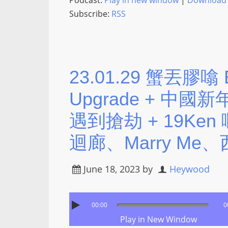
Podcast:
Play in new window
|
Download
Subscribe:
RSS
23.01.29 蟹丟膠噏 E
Upgrade + 中國新
遇到搶劫 + 19Ke
迴廊、Marry Me
June 18, 2023
by
Heywood
00:00
0
Play in New Window