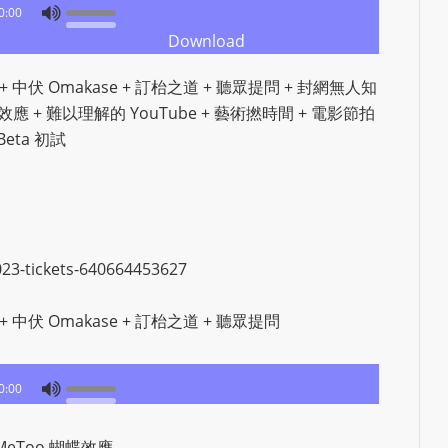
e
0:00
d
Download
b
 中伏 Omakase + 訂枱之道 + 聽眾提問 + 封網無人知
y
蝶效應 + 難以理解的 YouTube + 藝術撚時間 + 電影節拍
W
 Beta 初試
o
r
d
P
r
023-tickets-640664453627
e
s
 中伏 Omakase + 訂枱之道 + 聽眾提問
s
W
e
0:00
b
d
MeToo 蝴蝶效應