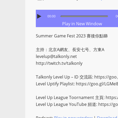
00:00
0
Play in New Window
Summer Game Fest 2023 賽後你點睇
主持：北京A網友、長安七号、方東A
levelup@talkonly.net
http://twitch.tv/talkonly
Talkonly Level Up – ID 交流區: https://go
Level Uptify Playlist: https://goo.gl/LGMeI
Level Up League Toornament 主頁: https:
Level Up League YouTube 頻道: https://g