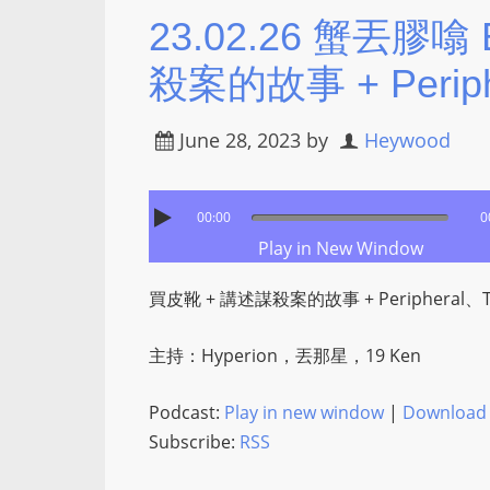
23.02.26 蟹丟膠噏
殺案的故事 + Periphe
June 28, 2023
by
Heywood
00:00
0
Play in New Window
買皮靴 + 講述謀殺案的故事 + Peripheral、The
主持：Hyperion，丟那星，19 Ken
Podcast:
Play in new window
|
Download
Subscribe:
RSS