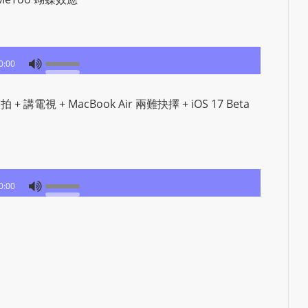
e
s
i
g
0:00
n
D
 講電視 + MacBook Air 兩難抉擇 + iOS 17 Beta
e
x
h
e
i
0:00
m
a
n
d
F
U
L