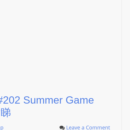
L
S
E
R
V
I
C
E
O
N
L
I
p #202 Summer Game
N
E
點睇
A
G
up
Leave a Comment
E