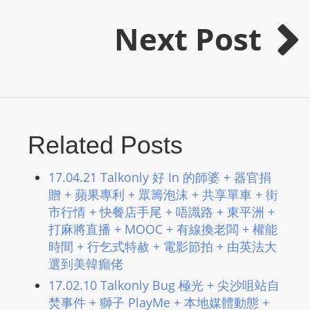
L
Next Post
I
N
E
A
G
E
N
Related Posts
T
U
17.04.21 Talkonly 好 In 的師婆 + 器官捐
R
贈 + 蘋果專利 + 眾籌泡沫 + 共享單車 + 街
M
市行情 + 快餐店手尾 + 唔識路 + 東平洲 +
A
打麻將直播 + MOOC + 有線換老闆 + 權能
I
時間 + 行乞式特赦 + 電影節拍 + 由英法大
N
選到美韓癲佬
Z
17.02.10 Talkonly Bug 極光 + 尖沙咀站自
talkonly
焚事件 + 獅子 PlayMe + 本地媒體動態 +