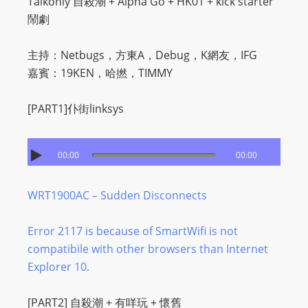
Talkonly 自殺潮 + Alpha Go + HK01 + kick starter
O
鬧劇
R
D
主持：Netbugs，方東A，Debug，K網友，IFG
P
嘉賓：19KEN，哈撚，TIMMY
R
E
[PART1]仆街linksys
S
S
R
00:00
00:00
A
D
WRT1900AC – Sudden Disconnects
I
O
Error 2117 is because of SmartWifi is not
P
compatibile with other browsers than Internet
L
Explorer 10.
U
G
[PART2] 自殺潮 + 有咩玩 + 懷舊