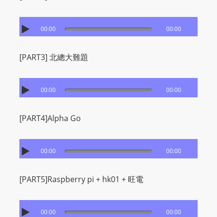
I
N
p
00:00
00:00
o
w
[PART3] 北總大難題
e
r
e
00:00
00:00
d
b
[PART4]Alpha Go
y
W
00:00
00:00
o
r
d
[PART5]Raspberry pi + hk01 + 旺電
P
r
00:00
00:00
e