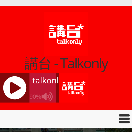
講台 - Talkonly
talkonly
90%
J
Q
U
E