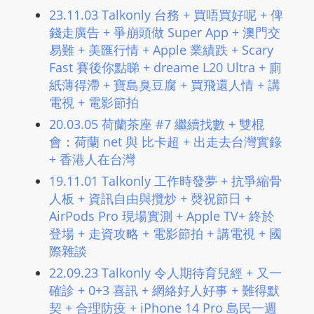
23.11.03 Talkonly 台務 + 買唔買好呢 + 俾
錢走廣告 + 爭崩頭做 Super App + 澳門交
易難 + 美匯行情 + Apple 業績跌 + Scary
Fast 賽後你點睇 + dreame L20 Ultra + 廁
紙薄得滯 + 寶島臭豆腐 + 買飛還人情 + 講
電視 + 電影節拍
20.03.05 荷蘭茶座 #7 繼續找數 + 雙棍
會：荷蘭 net 與 比卡超 + 出走去台灣實錄
+ 香港人在台灣
19.11.01 Talkonly 工作時發夢 + 抗爭縮骨
人板 + 資訊自由與攬炒 + 㷫祝節日 +
AirPods Pro 現場實測 + Apple TV+ 終於
登場 + 走資攻略 + 電影節拍 + 講電視 + 國
際雜談
22.09.23 Talkonly 令人期待育兒經 + 又一
確診 + 0+3 喜訊 + 網絡好人好事 + 難得默
契 + 合理防疫 + iPhone 14 Pro 島民一週