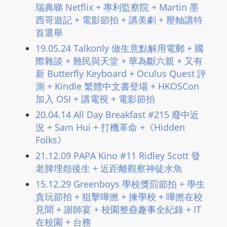
瑞典睇 Netflix + 專利監察院 + Martin 墨
西哥遊記 + 電影節拍 + 講美劇 + 壓軸講特
首選舉
19.05.24 Talkonly 做生意點解用電郵 + 國
際雜談 + 難民與天堂 + 華為斷六親 + 又有
新 Butterfly Keyboard + Oculus Quest 評
測 + Kindle 繁體中文書登場 + HKOSCon
加入 OSI + 講電視 + 電影節拍
20.04.14 All Day Breakfast #215 廢中近
況 + Sam Hui + 打機革命 +《Hidden
Folks》
21.12.09 PAPA Kino #11 Ridley Scott 發
老脾埋怨後生 ​+ 近距離觀察神徒水魚
15.12.29 Greenboys 學校獎罰節拍 + 學生
貪玩節拍 + 狙擊嘩撚 + 揀學校 + 嘩撚在校
見聞 + 謝師宴 + 校園整蠱趣事全紀錄 + IT
在校園 + 台務