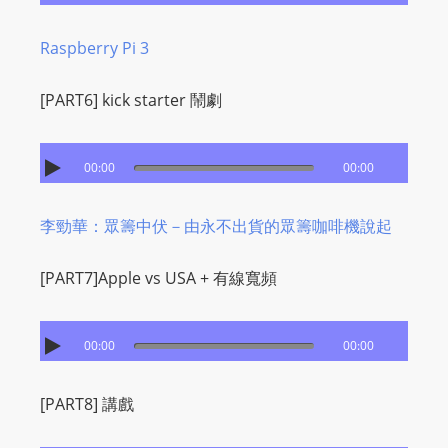
s
Raspberry Pi 3
s
W
[PART6] kick starter 鬧劇
e
b
d
00:00
00:00
e
s
李勁華：眾籌中伏－由永不出貨的眾籌咖啡機說起
i
g
[PART7]Apple vs USA + 有線寬頻
n
D
e
00:00
00:00
x
h
[PART8] 講戲
e
i