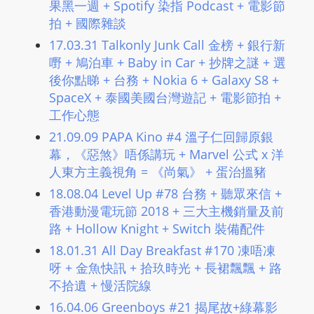
果黑一週 + Spotify 染指 Podcast + 電影節
L
拍 + 國際雜談
I
17.03.31 Talkonly Junk Call 金榜 + 銀行新
N
嘢 + 鳩泊車 + Baby in Car + 抄牌之謎 + 選
E
後你點睇 + 台務 + Nokia 6 + Galaxy S8 +
A
SpaceX + 泰國美國台灣遊記 + 電影節拍 +
G
工作心態
E
21.09.09 PAPA Kino #4 溫子仁回歸原銀
N
幕，《惡煞》唔係講玩 + Marvel 公式 x 洋
T
人東方主義視角 = 《尚氣》 + 蛋治搵豬
U
R
18.08.04 Level Up #78 台務 + 聽眾來信 +
M
香港動漫電玩節 2018 + 三大主機銷量及前
A
路 + Hollow Knight + Switch 裝備配件
I
18.01.31 All Day Breakfast #170 凍唔凍
N
呀 + 金魚快訊 + 拾玖時光 + 長裙飄飄 + 路
Z
不拾遺 + 慢活院線
talkonly
16.04.06 Greenboys #21 揭尾故+綠幕影