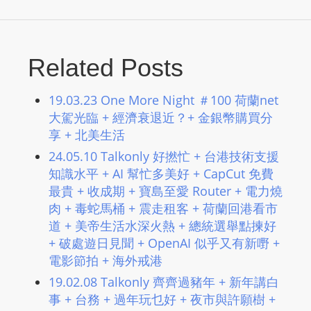
m
a
n
Related Posts
d
F
19.03.23 One More Night ＃100 荷蘭net
U
大駕光臨 + 經濟衰退近？+ 金銀幣購買分
L
享 + 北美生活
L
24.05.10 Talkonly 好撚忙 + 台港技術支援
S
知識水平 + AI 幫忙多美好 + CapCut 免費
E
最貴 + 收成期 + 寶島至愛 Router + 電力燒
R
肉 + 毒蛇馬桶 + 震走租客 + 荷蘭回港看市
V
道 + 美帝生活水深火熱 + 總統選舉點揀好
I
+ 破處遊日見聞 + OpenAI 似乎又有新嘢 +
C
電影節拍 + 海外戒港
E
19.02.08 Talkonly 齊齊過豬年​ + 新年講白
O
事​ + 台務​ + 過年玩乜好 + 夜市與許願樹​ +
N