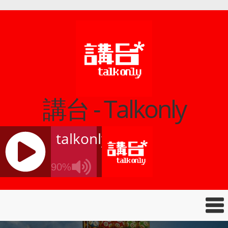
講台 - Talkonly
talkonly
90%
J
Q
U
E