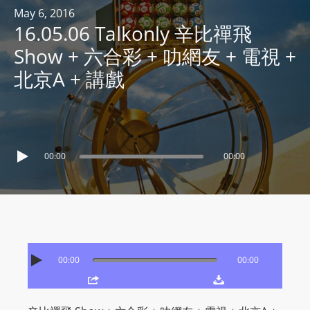
R
May 6, 2016
16.05.06 Talkonly 辛比禪飛
Y
R
Show + 六合彩 + 叻網友 + 電視 +
A
北京A + 講戲
D
I
O
P
L
00:00
00:00
A
Y
E
R
a
00:00
00:00
n
d
W