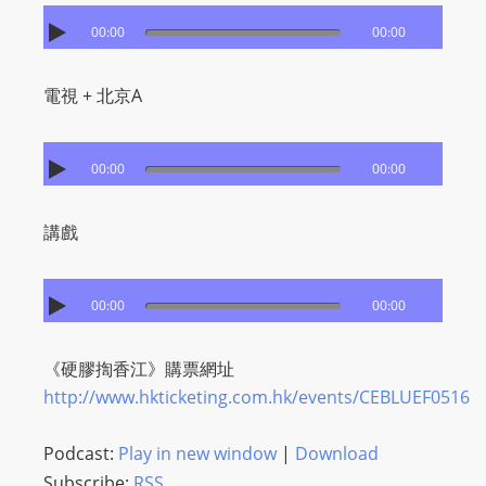
I
N
00:00
00:00
p
o
電視 + 北京A
w
e
00:00
00:00
r
e
d
講戲
b
y
00:00
00:00
W
o
《硬膠揈香江》購票網址
r
http://www.hkticketing.com.hk/events/CEBLUEF0516
d
P
Podcast:
Play in new window
|
Download
r
Subscribe:
RSS
e