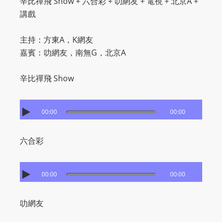
辛比禪飛 Show + 六合彩 + 叻網友 + 電視 + 北京A +
O
講戲
R
D
主持：方東A，K網友
P
嘉賓：叻網友，南無G，北京A
R
E
辛比禪飛 Show
S
S
R
00:00
00:00
A
D
六合彩
I
O
P
00:00
00:00
L
U
叻網友
G