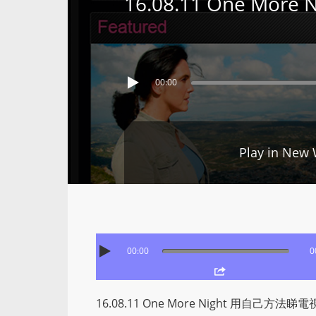
16.08.11 One M
00:00
Play in New
00:00
0
16.08.11 One More Night 用自己方法