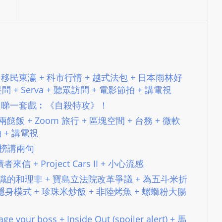
e
d
b
y
W
o
I Mic + 移民東瀛 + 科市行情 + 越式法包 + 日本雨林好
r
 聽眾提問 + Serva + 聽眾訪問 + 電影節拍 + 講電視
d
 今個星期只睇一套戲︰《自殺特攻》！
P
 黑錢兩餸飯 + Zoom 旅行 + 區塊空間 + 台務 + 微軟
r
節拍 + 講電視
e
s
＋放榜講兩句
s
 讀者來信 + Project Cars II + 小心流感
W
+ 似曾相識的和理非 + 寶島立法院改革爭議 + 為五斗米折
e
隱身模式 + 珍珠米炒飯 + 非陸烤魚 + 螺螄粉大腸
b
d
e your boss + Inside Out (spoiler alert) + 馬