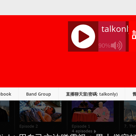
talkonly
90%
J
Q
U
E
R
ebook
Band Group
直播聊天室(密碼: talkonly)
Y
R
A
D
I
O