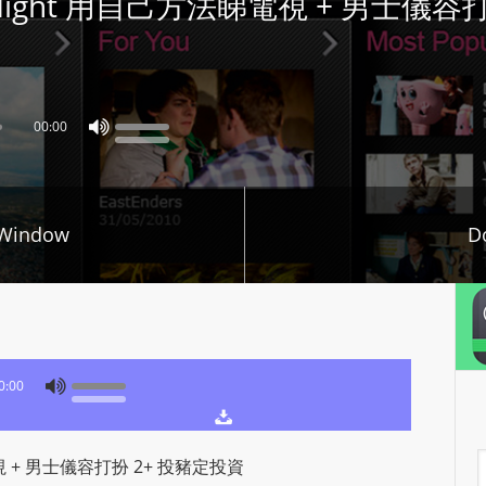
ore Night 用自己方法睇電視 + 男士儀
P
L
A
Y
00:00
E
R
a
n
 Window
D
d
W
O
R
D
0:00
P
R
E
A
睇電視 + 男士儀容打扮 2+ 投豬定投資
S