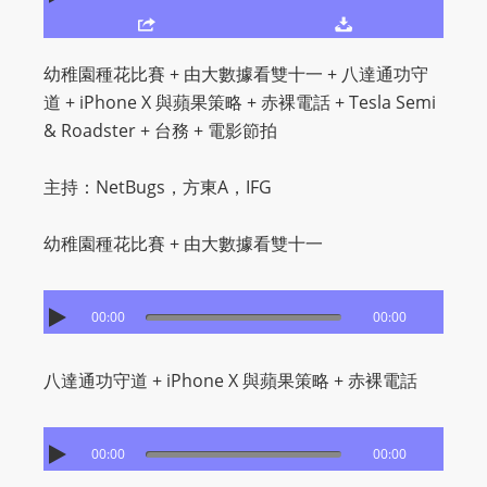
O
R
D
幼稚園種花比賽 + 由大數據看雙十一 + 八達通功守
P
道 + iPhone X 與蘋果策略 + 赤裸電話 + Tesla Semi
R
& Roadster + 台務 + 電影節拍
E
S
主持：NetBugs，方東A，IFG
S
R
幼稚園種花比賽 + 由大數據看雙十一
A
D
00:00
00:00
I
O
P
八達通功守道 + iPhone X 與蘋果策略 + 赤裸電話
L
U
00:00
00:00
G