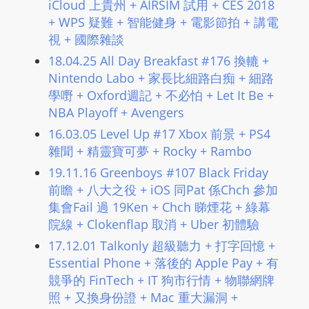
iCloud 上貴州 + AIRSIM 試用 + CES 2018
L
+ WPS 疑難 + 智能健身 + 電影節拍 + 講電
I
視 + 國際雜談
N
18.04.25 All Day Breakfast #176 換轆 +
E
Nintendo Labo + 家長比細路白痴 + 細路
A
學嘢 + Oxford週記 + 不必怕 + Let It Be +
G
NBA Playoff + Avengers
E
16.03.05 Level Up #17 Xbox 前景 + PS4
N
雜聞 + 精靈寶可夢 + Rocky + Rambo
T
U
19.11.16 Greenboys #107 Black Friday
R
前瞻 + 八大之役 + iOS 同Pat 係Chch 參加
M
集會Fail 過 19Ken + Chch 睇煙花 + 綠幕
院線 + Clokenflap 取消 + Uber 初體驗
A
I
17.12.01 Talkonly 超級聽力 + 打字回憶 +
N
Essential Phone + 落後的 Apple Pay + 有
Z
競爭的 FinTech + IT 狗市行情 + 物聯網牌
照 + 又換身份證 + Mac 重大漏洞 +
talkonly