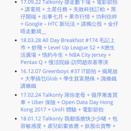
17.09.22 Talkonly 撐走數下場 + 電影節拍
m
+ 講電視 + 土星任務 + 失敗科技訂枱 + 黑
a
仔開端 + 出事七月 + 果市行情 + 功利信仰
n
+ Google – HTC 新玩法 + 講獨公投 + 金仔
d
唔走數就__
F
18.03.28 All Day Breakfast #174 毛記上
U
巿 + 炒飛 + Level Up League S2 + K撚生
L
活廣場 + 情約今生 + NBA City Jersey +
L
Pentax Q + 慢活院線-訪問趙崇基導演
S
16.12.07 Greenboys #37 IT節拍 + 揭尾故
E
+ 大學搞乜Glob + 學生貧富懸殊 + 識條鐵
R
講條鐵
V
17.02.24 Talkonly 屌你老母 + 循序漸進買
I
車 + Uber 保險 + Open Data Day Hong
C
Kong 2017 + UniFi 體驗 + 電影節拍
E
18.01.12 Talkonly 我都係揸快少少啫 + 包
O
容敏感度 + 虐兒鋁窗效應 + 妖股出貨幣 +
N