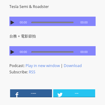
I
Tesla Semi & Roadster
N
p
o
00:00
00:00
w
e
台務 + 電影節拍
r
e
d
00:00
00:00
b
y
Podcast:
Play in new window
|
Download
W
Subscribe:
RSS
o
r
d
P
FACEBOOK
TWITTER
r
e