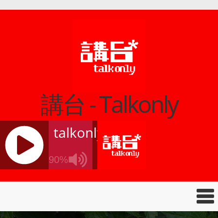
講台 - Talkonly
talkonly
90%
J
Q
U
E