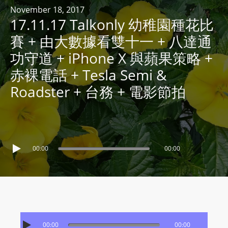
R
November 18, 2017
17.11.17 Talkonly 幼稚園種花比
Y
R
賽 + 由大數據看雙十一 + 八達通
A
功守道 + iPhone X 與蘋果策略 +
D
赤裸電話 + Tesla Semi &
I
Roadster + 台務 + 電影節拍
O
P
L
A
Y
00:00
00:00
E
R
a
n
d
W
00:00
00:00