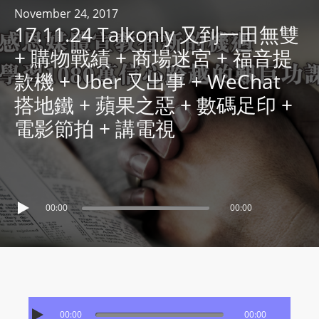
R
November 24, 2017
17.11.24 Talkonly 又到一田無雙
Y
R
+ 購物戰績 + 商場迷宮 + 福音提
A
款機 + Uber 又出事 + WeChat
D
搭地鐵 + 蘋果之惡 + 數碼足印 +
I
電影節拍 + 講電視
O
P
L
A
Y
00:00
00:00
E
R
a
n
d
W
00:00
00:00