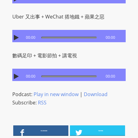
I
N
Uber 又出事 + WeChat 搭地鐵 + 蘋果之惡
p
o
w
00:00
00:00
e
r
數碼足印 + 電影節拍 + 講電視
e
d
b
00:00
00:00
y
W
Podcast:
Play in new window
|
Download
o
Subscribe:
RSS
r
d
P
r
FACEBOOK
TWITTER
e