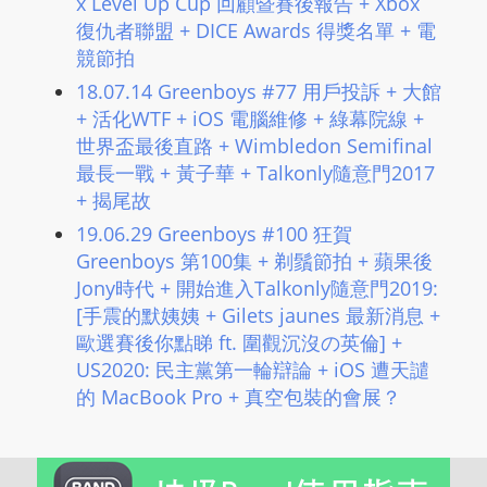
x Level Up Cup 回顧暨賽後報告 + Xbox
復仇者聯盟 + DICE Awards 得獎名單 + 電
競節拍
18.07.14 Greenboys #77 用戶投訴 + 大館
+ 活化WTF + iOS 電腦維修 + 綠幕院線 +
世界盃最後直路 + Wimbledon Semifinal
最長一戰 + 黃子華 + Talkonly隨意門2017
+ 揭尾故
19.06.29 Greenboys #100 狂賀
Greenboys 第100集 + 剃鬚節拍 + 蘋果後
Jony時代 + 開始進入Talkonly隨意門2019:
[手震的默姨姨 + Gilets jaunes 最新消息 +
歐選賽後你點睇 ft. 圍觀沉沒の英倫] +
US2020: 民主黨第一輪辯論 + iOS 遭天譴
的 MacBook Pro + 真空包裝的會展？