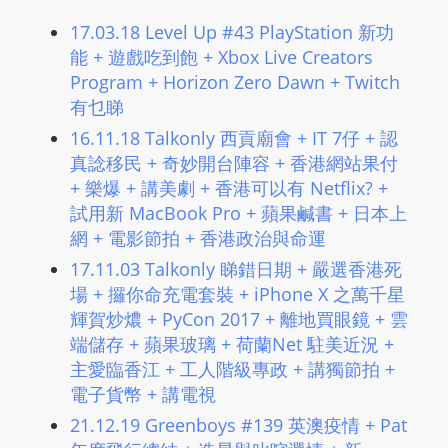
m
17.03.18 Level Up #43 PlayStation 新功
a
能 + 遊戲吃到飽 + Xbox Live Creators
n
Program + Horizon Zero Dawn + Twitch
d
有乜睇
F
16.11.18 Talkonly 西貢廟會 + IT 7仔 + 認
U
真諗移民 + 奇妙開台陣容 + 香港網站果付
L
+ 樂爆 + 講美劇 + 香港可以有 Netflix? +
L
試用新 MacBook Pro + 蘋果鹹書 + 日本上
S
網 + 電影節拍 + 香港政治與命運
E
17.11.03 Talkonly 睇錯日期 + 嚴選香港死
R
場 + 攞你命充電套裝 + iPhone X 之萬千星
V
輝賀炒燶 + PyCon 2017 + 離地買眼鏡 + 雲
I
端儲存 + 蘋果玻璃 + 荷蘭Net 駐美近況 +
C
主愛臨香江 + 工人階級專政 + 講獨節拍 +
E
電子貨幣 + 講電視
O
21.12.19 Greenboys #139 英澳疫情 + Pat
N