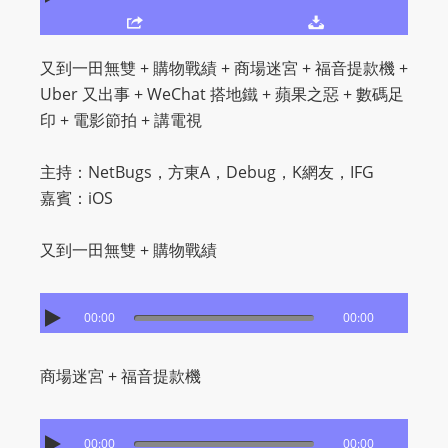
O
R
D
又到一田無雙 + 購物戰績 + 商場迷宮 + 福音提款機 +
P
Uber 又出事 + WeChat 搭地鐵 + 蘋果之惡 + 數碼足
R
印 + 電影節拍 + 講電視
E
S
主持：NetBugs，方東A，Debug，K網友，IFG
S
嘉賓：iOS
R
A
又到一田無雙 + 購物戰績
D
I
00:00
00:00
O
P
L
商場迷宮 + 福音提款機
U
G
00:00
00:00