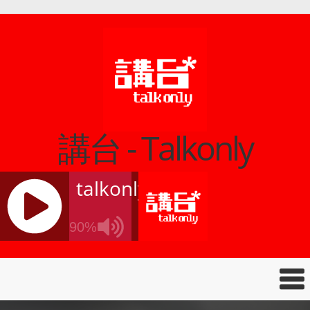
講台 - Talkonly
talkonly
90%
J
Q
U
E