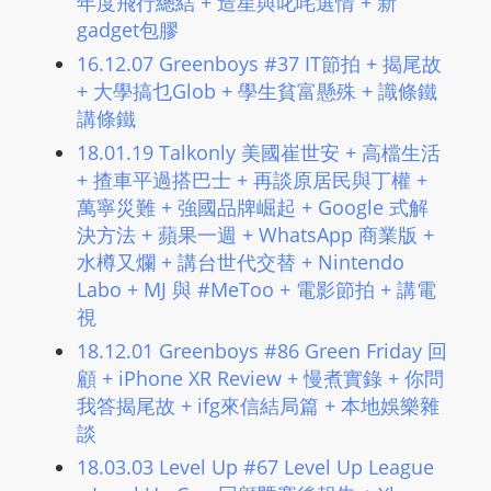
年度飛行總結 + 造星與叱咤選情 + 新
L
gadget包膠
I
16.12.07 Greenboys #37 IT節拍 + 揭尾故
N
+ 大學搞乜Glob + 學生貧富懸殊 + 識條鐵
E
講條鐵
A
18.01.19 Talkonly 美國崔世安 + 高檔生活
G
+ 揸車平過搭巴士 + 再談原居民與丁權 +
E
萬寧災難 + 強國品牌崛起 + Google 式解
N
決方法 + 蘋果一週 + WhatsApp 商業版 +
T
水樽又爛 + 講台世代交替 + Nintendo
U
Labo + MJ 與 #MeToo + 電影節拍 + 講電
R
視
M
18.12.01 Greenboys #86 Green Friday 回
A
顧 + iPhone XR Review + 慢煮實錄 + 你問
I
我答揭尾故 + ifg來信結局篇 + 本地娛樂雜
N
談
Z
18.03.03 Level Up #67 Level Up League
talkonly