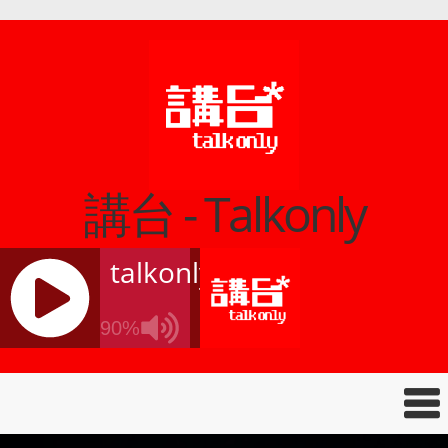
講台 - Talkonly
talkonly
90%
J
Q
U
E