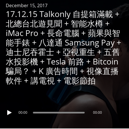
R
December 15, 2017
17.12.15 Talkonly 自提箱滿載 +
Y
R
北總台北遊見聞 + 智能水樽 +
A
iMac Pro + 長命電腦 + 蘋果與智
D
能手錶 + 八達通 Samsung Pay +
I
迪士尼吞霍士 + 亞視重生 + 五舊
O
P
水投影機 + Tesla 前路 + Bitcoin
L
騙局？ + K 廣告時間 + 視像直播
A
軟件 + 講電視 + 電影節拍
Y
E
R
a
n
00:00
00:00
d
W