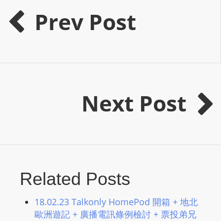
m
Prev Post
a
n
d
F
U
L
Next Post
L
S
E
R
V
I
Related Posts
C
E
18.02.23 Talkonly HomePod 開箱 + 地北
O
歐洲遊記 + 廣播電訊條例檢討 + 票投弟兄
N