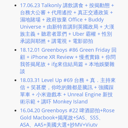
17.06.23 Talkonly 講飲講食 + 按揭動態 +
台務大公審 + 代用遙控 + 真正交通政策 +
濕地賭場 + 政府放棄 Office + Buddy
Universe + 由新特首講到英國政局 + 大漢
族主義 + 聽君者眾們 + Uber 霸權 + 性別
承認與耶撚 + 講電視 + 電影節拍
18.12.01 Greenboys #86 Green Friday 回
顧 + iPhone XR Review + 慢煮實錄 + 你問
我答揭尾故 + ifg來信結局篇 + 本地娛樂雜
談
18.03.31 Level Up #69 台務 + 真．主持來
信 + 笑甚麼，你吃的雞都是騰訊 + 強國踩
單車 + 小米遊戲本 + Unreal Engine 新技
術示範 + 講吓 Monkey Island
16.04.20 Greenboys #22 啤酒節拍+Rose
Gold Macbook+揭尾故+SAS、SSS、
ASA、AAS+美國大選+抄MV+Viutv