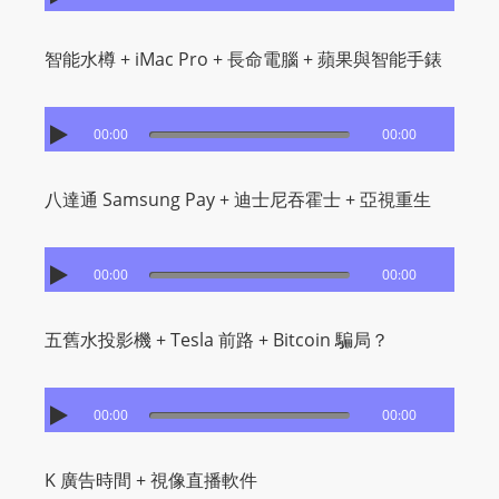
I
N
智能水樽 + iMac Pro + 長命電腦 + 蘋果與智能手錶
p
o
w
00:00
00:00
e
r
八達通 Samsung Pay + 迪士尼吞霍士 + 亞視重生
e
d
b
00:00
00:00
y
W
五舊水投影機 + Tesla 前路 + Bitcoin 騙局？
o
r
d
00:00
00:00
P
r
K 廣告時間 + 視像直播軟件
e