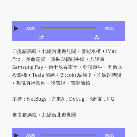
O
R
D
P
00:00
00:00
R
E
S
自提箱滿載 + 北總台北遊見聞 + 智能水樽 + iMac
S
Pro + 長命電腦 + 蘋果與智能手錶 + 八達通
R
Samsung Pay + 迪士尼吞霍士 + 亞視重生 + 五舊水
A
投影機 + Tesla 前路 + Bitcoin 騙局？ + K 廣告時間
D
+ 視像直播軟件 + 講電視 + 電影節拍
I
O
主持：NetBugs，方東A，Debug，K網友，IFG
P
L
自提箱滿載 + 北總台北遊見聞
U
G
00:00
00:00