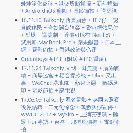
姊妹淨化香港 + 港交所賤貨牆 + 新年蝗語
L
+ Android iOS 壟斷 + 電影節拍 + 講電視
I
N
16.11.18 Talkonly 西貢廟會 + IT 7仔 + 認
E
真諗移民 + 奇妙開台陣容 + 香港網站果付
+ 樂爆 + 講美劇 + 香港可以有 Netflix? +
A
試用新 MacBook Pro + 蘋果鹹書 + 日本上
G
網 + 電影節拍 + 香港政治與命運
E
N
Greenboys #141（附送 #140 重溫）
T
17.11.24 Talkonly 又到一田無雙 + 購物戰
U
績 + 商場迷宮 + 福音提款機 + Uber 又出
R
事 + WeChat 搭地鐵 + 蘋果之惡 + 數碼足
M
印 + 電影節拍 + 講電視
A
17.06.09 Talkonly 匿名電郵 + 英國大選賽
I
後你點睇 + 二元化悼念 + 篤數與假宣傳 +
N
WWDC 2017 + MySim + 上網買硬碟 + 聽
Z
眾 Hoi 專訪 + 台務 + 耶撚與佛撚 + 電影節
talkonly
拍