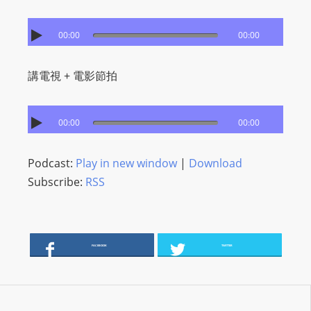
s
s
00:00
00:00
W
e
講電視 + 電影節拍
b
d
00:00
00:00
e
s
i
Podcast:
Play in new window
|
Download
g
Subscribe:
RSS
n
D
e
FACEBOOK
TWITTER
x
h
e
i