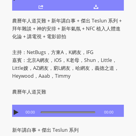
O
R
D
農曆年人道災難 + 新年講白事 + 傑出 Teslun 系列 +
P
拜年雜談 + 神的安排 + 新年氣氛 + NFC 植入人體進
R
化論 + 講電視 + 電影節拍
E
S
主持：NetBugs，方東A，K網友，IFG
S
嘉賓：北京A網友，iOS，K老母，Shun，Little，
R
Little嫂，AZ網友，窮L網友，哈網友，義德之道，
A
Heywood，Aaab，Timmy
D
I
農曆年人道災難
O
P
00:00
00:00
L
U
G
新年講白事 + 傑出 Teslun 系列