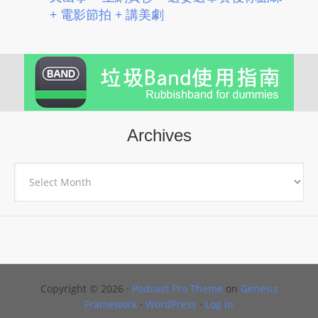
+ 電影節拍 + 講美劇
Archives
Archives
Copyright © 2026 ·
Podcast Pro Theme
on
Genesis
Framework
·
WordPress
·
Log in