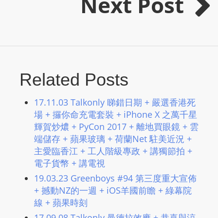
Next Post
m
a
n
d
F
U
Related Posts
L
L
17.11.03 Talkonly 睇錯日期 + 嚴選香港死
S
場 + 攞你命充電套裝 + iPhone X 之萬千星
E
輝賀炒燶 + PyCon 2017 + 離地買眼鏡 + 雲
R
端儲存 + 蘋果玻璃 + 荷蘭Net 駐美近況 +
V
主愛臨香江 + 工人階級專政 + 講獨節拍 +
I
電子貨幣 + 講電視
C
19.03.23 Greenboys #94 第三度重大宣佈
E
+ 撼動NZ的一週 + iOS羊國前瞻 + 綠幕院
O
線 + 蘋果時刻
N
17.09.08 Talkonly 曼德拉效應 + 恭喜與涼