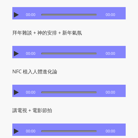
I
N
00:00
00:00
p
o
拜年雜談 + 神的安排 + 新年氣氛
w
e
r
00:00
00:00
e
d
NFC 植入人體進化論
b
y
W
00:00
00:00
o
r
講電視 + 電影節拍
d
P
r
00:00
00:00
e