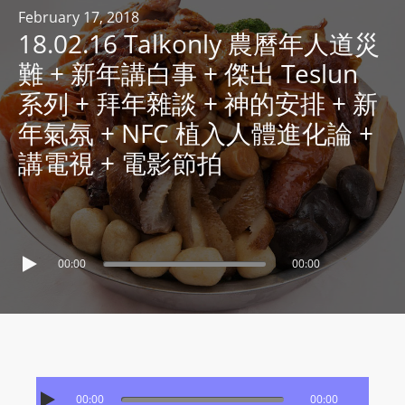
R
February 17, 2018
18.02.16 Talkonly 農曆年人道災
Y
R
難 + 新年講白事 + 傑出 Teslun
A
系列 + 拜年雜談 + 神的安排 + 新
D
年氣氛 + NFC 植入人體進化論 +
I
講電視 + 電影節拍
O
P
L
A
Y
00:00
00:00
E
R
a
n
d
W
00:00
00:00