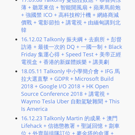
L
薄 + 聽眾來信 + 智能開風扇 + 蘋果馬前炮
I
+ 強國禁 ICO + 高科技榨汁機 + 網絡商減
N
價戰 + 電影節拍 + 講電視 + 由緬甸講到北
E
韓
A
16.12.02 Talkonly 振夫綱 + 去廁所 + 彭督
G
訪港 + 最後一次的 DQ + 一國一制 + Black
E
Friday 集運心得 + Speed Test + 美帝正經
N
電視盒 + 香港的新媒體娛樂 + 講美劇
T
18.05.11 Talkonly 中小學簡介會 + IFG 馬
U
拉大選直擊 + GDPR + Microsoft Build
R
2018 + Google I/O 2018 + HK Open
M
Source Conference 2018 + 講電視 +
A
Waymo Tesla Uber 自動駕駛雜聞 + This
I
Is America
N
16.12.23 Talkonly Martin 的成果 + 澳門
Z
Lifehack + 信德懲教署 + 聖誕回憶 + 劏車
talkonly
位 + 外賣與排隊訂位 + 麥金塔的命運 +