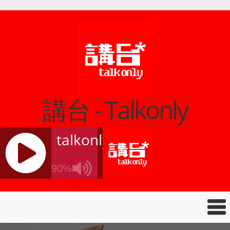
講台 - Talkonly
talkonly
90%
J
Q
U
E