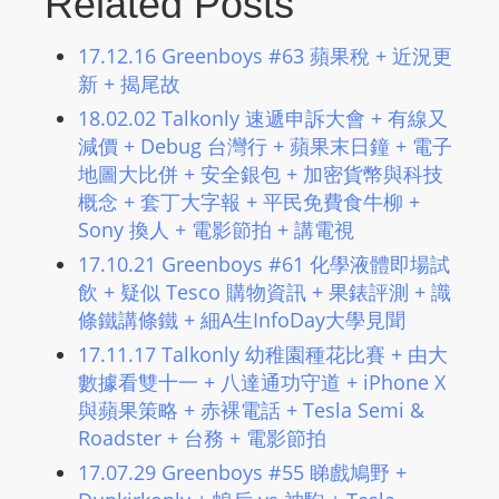
Related Posts
m
a
17.12.16 Greenboys #63 蘋果稅 + 近況更
n
新 + 揭尾故
d
18.02.02 Talkonly 速遞申訴大會 + 有線又
F
減價 + Debug 台灣行 + 蘋果末日鐘 + 電子
U
地圖大比併 + 安全銀包 + 加密貨幣與科技
L
概念 + 套丁大字報 + 平民免費食牛柳 +
L
Sony 換人 + 電影節拍 + 講電視
S
17.10.21 Greenboys #61 化學液體即場試
E
飲 + 疑似 Tesco 購物資訊 + 果錶評測 + 識
R
條鐵講條鐵 + 細A生InfoDay大學見聞
V
17.11.17 Talkonly 幼稚園種花比賽 + 由大
I
數據看雙十一 + 八達通功守道 + iPhone X
C
與蘋果策略 + 赤裸電話 + Tesla Semi &
E
Roadster + 台務 + 電影節拍
O
17.07.29 Greenboys #55 睇戲鳩野 +
N