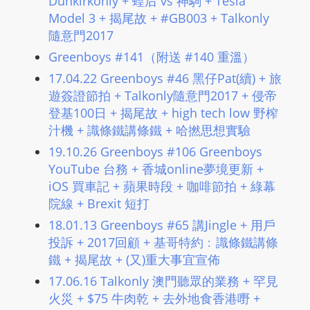
Dunkirkonly + 蝗后 vs 神駒 + Tesla
L
Model 3 + 揭尾故 + #GB003 + Talkonly
I
隨意門2017
N
Greenboys #141（附送 #140 重溫）
E
17.04.22 Greenboys #46 黑仔Pat(續) + 旅
A
遊簽證節拍 + Talkonly隨意門2017 + 侵帝
G
登基100日 + 揭尾故 + high tech low 野榨
E
汁機 + 識條鐵講條鐵 + 哈撚思想實驗
N
19.10.26 Greenboys #106 Greenboys
T
YouTube 台務 + 香城online夢境更新 +
U
iOS 買車記 + 蘋果時段 + 咖啡節拍 + 綠幕
R
院線 + Brexit 短打
M
18.01.13 Greenboys #65 講Jingle + 用戶
A
投訴 + 2017回顧 + 基哥特約﹕識條鐵講條
I
鐵 + 揭尾故 + (又)重大事宜宣佈
N
Z
17.06.16 Talkonly 澳門聽眾的業務 + 罕見
火災 + $75 牛肉乾 + 去外地食香港嘢 +
talkonly