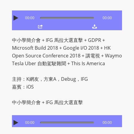
O
R
00:00
00:00
D
P
R
中小學簡介會 + IFG 馬拉大選直擊 + GDPR +
E
Microsoft Build 2018 + Google I/O 2018 + HK
S
Open Source Conference 2018 + 講電視 + Waymo
S
Tesla Uber 自動駕駛雜聞 + This Is America
R
A
主持：K網友，方東A，Debug，IFG
D
嘉賓：iOS
I
O
中小學簡介會 + IFG 馬拉大選直擊
P
L
U
00:00
00:00
G