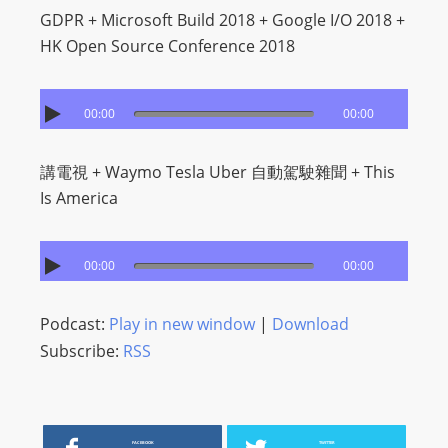
I
GDPR + Microsoft Build 2018 + Google I/O 2018 +
N
HK Open Source Conference 2018
p
o
w
00:00
00:00
e
r
講電視 + Waymo Tesla Uber 自動駕駛雜聞 + This
e
Is America
d
b
y
00:00
00:00
W
o
Podcast:
Play in new window
|
Download
r
Subscribe:
RSS
d
P
r
e
FACEBOOK
TWITTER