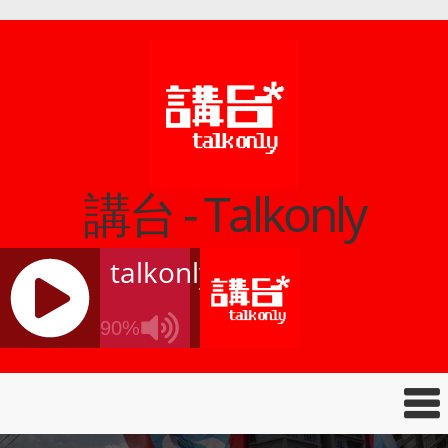
講台 - Talkonly
talkonly
90%
J
Q
U
E