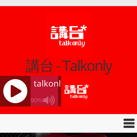
講台 - Talkonly
talkonly
90%
J
Q
U
E