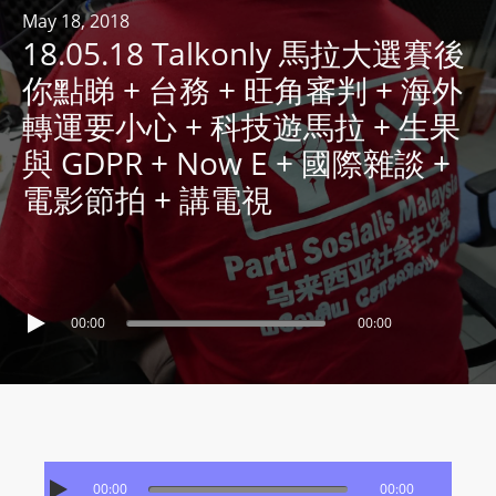
R
May 18, 2018
18.05.18 Talkonly 馬拉大選賽後
Y
R
你點睇 + 台務 + 旺角審判 + 海外
A
轉運要小心 + 科技遊馬拉 + 生果
D
與 GDPR + Now E + 國際雜談 +
I
電影節拍 + 講電視
O
P
L
A
Y
00:00
00:00
E
R
a
n
d
W
00:00
00:00