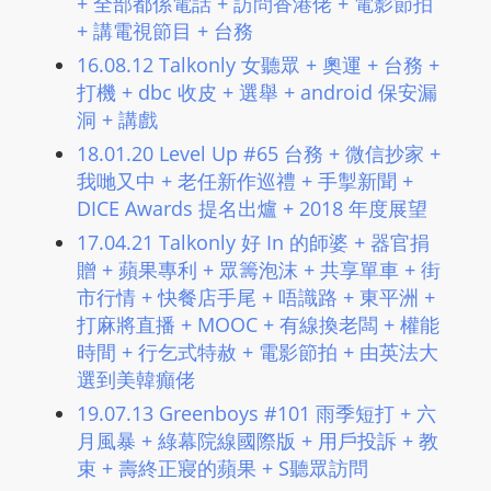
+ 全部都係電話 + 訪問香港佬 + 電影節拍
L
+ 講電視節目 + 台務
I
16.08.12 Talkonly 女聽眾 + 奧運 + 台務 +
N
打機 + dbc 收皮 + 選舉 + android 保安漏
E
洞 + 講戲
A
18.01.20 Level Up #65 台務 + 微信抄家 +
G
我哋又中 + 老任新作巡禮 + 手掣新聞 +
E
DICE Awards 提名出爐 + 2018 年度展望
N
17.04.21 Talkonly 好 In 的師婆 + 器官捐
T
贈 + 蘋果專利 + 眾籌泡沫 + 共享單車 + 街
U
市行情 + 快餐店手尾 + 唔識路 + 東平洲 +
R
打麻將直播 + MOOC + 有線換老闆 + 權能
M
時間 + 行乞式特赦 + 電影節拍 + 由英法大
A
選到美韓癲佬
I
19.07.13 Greenboys #101 雨季短打 + 六
N
月風暴 + 綠幕院線國際版 + 用戶投訴 + 教
Z
束 + 壽終正寢的蘋果 + S聽眾訪問
talkonly