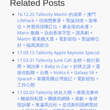
Related Posts
m
a
16.12.23 Talkonly Martin 的成果 + 澳門
n
Lifehack + 信德懲教署 + 聖誕回憶 + 劏車
d
位 + 外賣與排隊訂位 + 麥金塔的命運 +
F
Mario 撳錢 + 自由香港字型 + 講美劇 +
U
Martin 看美國大選 + 電影節拍 + 聖誕睇乜
L
好 + 臨尾講政治
L
17.09.13 Talkonly Apple Keynote Special
S
17.03.31 Talkonly Junk Call 金榜 + 銀行新
E
嘢 + 鳩泊車 + Baby in Car + 抄牌之謎 + 選
R
後你點睇 + 台務 + Nokia 6 + Galaxy S8 +
V
SpaceX + 泰國美國台灣遊記 + 電影節拍 +
I
工作心態
C
17.03.03 Talkonly 終於入閘 + 庫斯克事件
E
+ 離婚與私隱 + 團購與網購 + 港劇 + 食肆
O
投訴膠 + 東瀛馬拉松 + 從流動到固網寬頻
N