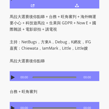
O
R
D
馬拉大選賽後你點睇 + 台務 + 旺角審判 + 海外轉運
P
要小心 + 科技遊馬拉 + 生果與 GDPR + Now E + 國
R
際雜談 + 電影節拍 + 講電視
E
S
主持：NetBugs，方東A，Debug，K網友，IFG
S
嘉賓：Chiewata，IamMark，Little，Little嫂
R
A
馬拉大選賽後你點睇
D
I
00:00
00:00
O
P
L
台務 + 旺角審判
U
G
00:00
00:00