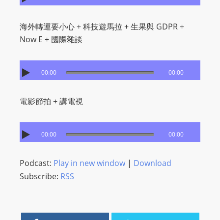
I
N
海外轉運要小心 + 科技遊馬拉 + 生果與 GDPR +
p
Now E + 國際雜談
o
w
e
00:00
00:00
r
e
電影節拍 + 講電視
d
b
y
00:00
00:00
W
o
Podcast:
Play in new window
|
Download
r
Subscribe:
RSS
d
P
r
e