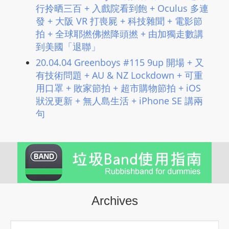
行拎晒三百 + 入戲院看到飽 + Oculus 多連
發 + 大阪 VR 打喪屍 + 科技雜聞 + 電影節
拍 + 全球耶撚佛撚降頭撚 + 由加獨走數講
到美國「退聯」
20.04.04 Greenboys #115 9up 開場 + 又
有技術問題 + AU & NZ Lockdown + 可重
用口罩 + 敗家節拍 + 超市購物節拍 + iOS
狀況更新 + 無人島生活 + iPhone SE 講兩
句
Archives
Archives