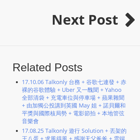
s
Next Post
s
W
e
b
d
e
Related Posts
s
i
g
17.10.06 Talkonly 台務 + 谷歌七連發 + 赤
n
裸的谷歌體驗 + Uber 又一醜聞 + Yahoo
D
全部清袋 + 充電車位與停車場 + 蘋果雜聞
+ 由加獨公投講到英國 May 姐 + 諾貝爾和
e
平獎與國際核局勢 + 電影節拍 + 本地管弦
x
音樂會
h
e
17.08.25 Talkonly 遊行 Solution + 丟架的
i
王八蛋 + 求風得風 + 感謝天父爸爸 + 雲端