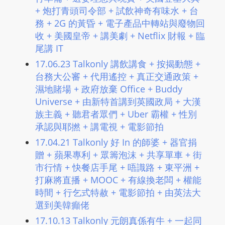
L
+ 炮打青頭司令部 + 試飲神奇有味水 + 台
I
務 + 2G 的黃昏 + 電子產品中轉站與廢物回
N
收 + 美國皇帝 + 講美劇 + Netflix 財報 + 臨
E
尾講 IT
A
17.06.23 Talkonly 講飲講食 + 按揭動態 +
G
台務大公審 + 代用遙控 + 真正交通政策 +
E
濕地賭場 + 政府放棄 Office + Buddy
N
Universe + 由新特首講到英國政局 + 大漢
T
族主義 + 聽君者眾們 + Uber 霸權 + 性別
U
承認與耶撚 + 講電視 + 電影節拍
R
17.04.21 Talkonly 好 In 的師婆 + 器官捐
M
贈 + 蘋果專利 + 眾籌泡沫 + 共享單車 + 街
A
市行情 + 快餐店手尾 + 唔識路 + 東平洲 +
I
打麻將直播 + MOOC + 有線換老闆 + 權能
N
時間 + 行乞式特赦 + 電影節拍 + 由英法大
Z
選到美韓癲佬
talkonly
17.10.13 Talkonly 元朗真係有牛 + 一起同