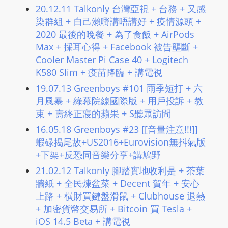
20.12.11 Talkonly 台灣亞視 + 台務 + 又感
m
染群組 + 自己瀨嘢講唔講好 + 疫情源頭 +
a
2020 最後的晚餐 + 為了食飯 + AirPods
n
Max + 採耳心得 + Facebook 被告壟斷 +
d
Cooler Master Pi Case 40 + Logitech
F
K580 Slim + 疫苗降臨 + 講電視
U
19.07.13 Greenboys #101 雨季短打 + 六
L
月風暴 + 綠幕院線國際版 + 用戶投訴 + 教
L
束 + 壽終正寢的蘋果 + S聽眾訪問
S
E
16.05.18 Greenboys #23 [[音量注意!!!]]
蝦碌揭尾故+US2016+Eurovision無抖氣版
R
+下架+反恐同音樂分享+講鳩野
V
I
21.02.12 Talkonly 腳踏實地收利是 + 茶葉
C
牆紙 + 全民煉盆菜 + Decent 賀年 + 安心
E
上路 + 橫財買鍵盤滑鼠 + Clubhouse 退熱
O
+ 加密貨幣交易所 + Bitcoin 買 Tesla +
iOS 14.5 Beta + 講電視
N