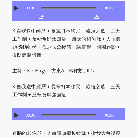
O
00:00
00:00
R
D
P
K 自我送中經歷 + 長輩打本移民 + 藏頭之瓜 + 三天
R
工作制 + 反藍食肆焦慮症 + 難睇的和你飛 + 人血饅
E
頭撼動藍母 + 攬炒大會後感 + 講電視 + 國際雜談 +
S
提防建制暗箭
S
R
主持：NetBugs，方東A，K網友，IFG
A
D
K 自我送中經歷 + 長輩打本移民 + 藏頭之瓜 + 三天
I
工作制 + 反藍食肆焦慮症
O
P
L
00:00
00:00
U
G
難睇的和你飛 + 人血饅頭撼動藍母 + 攬炒大會後感