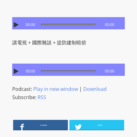
I
N
p
o
00:00
00:00
w
e
講電視 + 國際雜談 + 提防建制暗箭
r
e
d
00:00
00:00
b
y
W
Podcast:
Play in new window
|
Download
o
Subscribe:
RSS
r
d
P
FACEBOOK
TWITTER
r
e