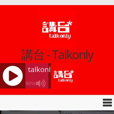
講台 - Talkonly
talkonly
90%
J
Q
U
E