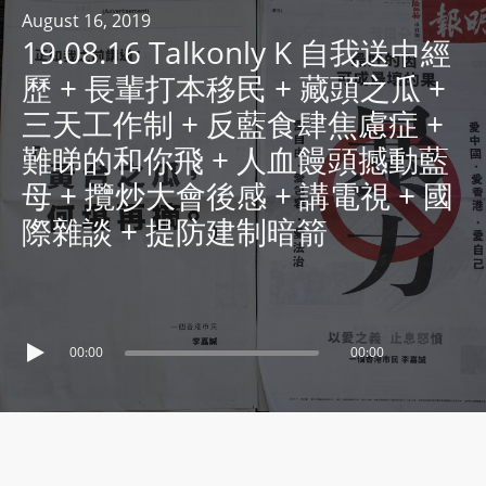
R
August 16, 2019
19.08.16 Talkonly K 自我送中經
Y
R
歷 + 長輩打本移民 + 藏頭之瓜 +
A
三天工作制 + 反藍食肆焦慮症 +
D
難睇的和你飛 + 人血饅頭撼動藍
I
母 + 攬炒大會後感 + 講電視 + 國
O
P
際雜談 + 提防建制暗箭
L
A
Y
E
00:00
00:00
R
a
n
d
W