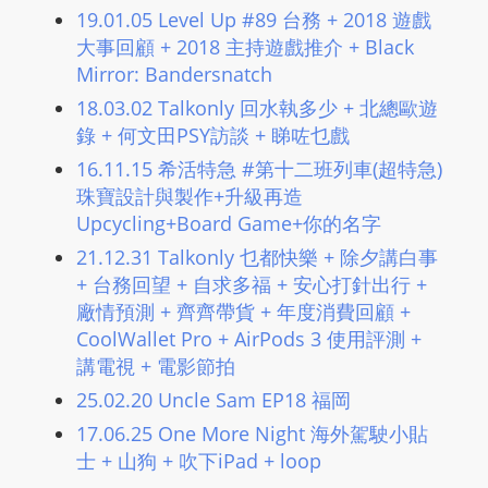
L
19.01.05 Level Up #89 台務 + 2018 遊戲
I
大事回顧 + 2018 主持遊戲推介 + Black
N
Mirror: Bandersnatch
E
18.03.02 Talkonly 回水執多少 + 北總歐遊
A
錄 + 何文田PSY訪談 + 睇咗乜戲
G
16.11.15 希活特急 #第十二班列車(超特急)
E
珠寶設計與製作+升級再造
N
Upcycling+Board Game+你的名字
T
21.12.31 Talkonly 乜都快樂 + 除夕講白事
U
+ 台務回望 + 自求多福 + 安心打針出行 +
R
廠情預測 + 齊齊帶貨 + 年度消費回顧 +
M
CoolWallet Pro + AirPods 3 使用評測 +
A
講電視 + 電影節拍
I
25.02.20 Uncle Sam EP18 福岡
N
17.06.25 One More Night 海外駕駛小貼
Z
士 + 山狗 + 吹下iPad + loop
talkonly