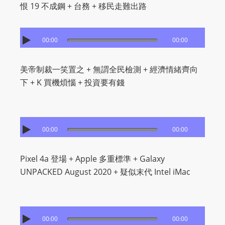
I
恨 19 不成鋼 + 台務 + 移民走難出路
N
p
00:00
00:00
o
w
e
美帝制裁一笑置之 + 無謂全民檢測 + 經濟情緒齊向
r
下 + K 買機煩惱 + 投資要有錢
e
d
b
00:00
00:00
y
W
Pixel 4a 登場 + Apple 多重標準 + Galaxy
o
UNPACKED August 2020 + 疑似末代 Intel iMac
r
d
P
r
00:00
00:00
e