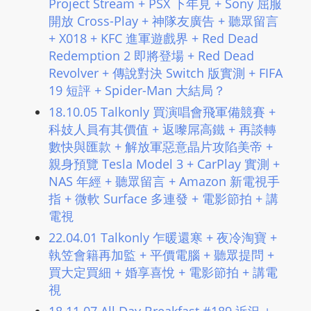
Project Stream + PSX 下年見 + Sony 屈服
L
開放 Cross-Play + 神隊友廣告 + 聽眾留言
I
+ X018 + KFC 進軍遊戲界 + Red Dead
N
Redemption 2 即將登場 + Red Dead
E
Revolver + 傳說對決 Switch 版實測 + FIFA
A
19 短評 + Spider-Man 大結局？
G
18.10.05 Talkonly 買演唱會飛​軍備競賽​ +
E
科妓人員有其價值​ + 返嚟屌高鐵 + 再談轉
N
數快與匯款 + 解放軍惡意晶片攻陷美帝 +
T
親身預覽 Tesla Model 3 + CarPlay 實測 +
U
NAS 年經 + 聽眾留言 + Amazon 新電視手
R
指 + 微軟 Surface 多連發 + 電影節拍 + 講
M
電視
A
22.04.01 Talkonly 乍暖還寒 + 夜冷淘寶 +
I
執笠會籍再加監 + 平價電腦 + 聽眾提問 +
N
買大定買細​ + 婚享喜悅 + 電影節拍 + 講電
Z
視
talkonly