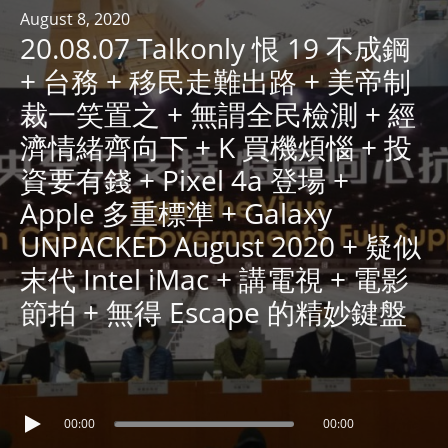
R
August 8, 2020
20.08.07 Talkonly 恨 19 不成鋼
Y
R
+ 台務 + 移民走難出路 + 美帝制
A
裁一笑置之 + 無謂全民檢測 + 經
D
濟情緒齊向下 + K 買機煩惱 + 投
I
資要有錢 + Pixel 4a 登場 +
O
P
Apple 多重標準 + Galaxy
L
UNPACKED August 2020 + 疑似
A
末代 Intel iMac + 講電視 + 電影
Y
E
節拍 + 無得 Escape 的精妙鍵盤
R
a
n
d
00:00
00:00
W