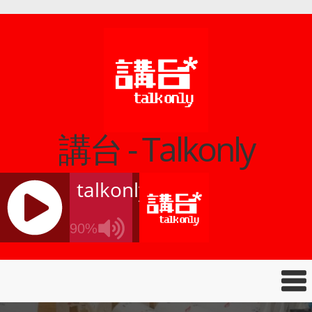
講台 - Talkonly
talkonly
90%
J
Q
U
E