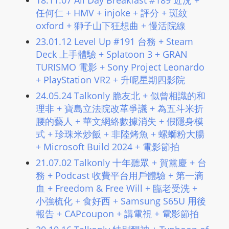
18.11.07 All Day Breakfast #189 近況 +
任何仁 + HMV + injoke + 評分 + 斑紋
oxford + 獅子山下狂想曲 + 慢活院線
23.01.12 Level Up #191 台務 + Steam
Deck 上手體驗 + Splatoon 3 + GRAN
TURISMO 電影 + Sony Project Leonardo
+ PlayStation VR2 + 升呢星期四影院
24.05.24 Talkonly 脆友北 + 似曾相識的和
理非 + 寶島立法院改革爭議 + 為五斗米折
腰的藝人 + 華文網絡數據消失 + 假隱身模
式 + 珍珠米炒飯 + 非陸烤魚 + 螺螄粉大腸
+ Microsoft Build 2024 + 電影節拍
21.07.02 Talkonly 十年聽眾 + 賀黨慶 + 台
務 + Podcast 收費平台用戶體驗 + 第一滴
血 + Freedom & Free Will + 臨老受洗 +
小強梳化 + 食好西 + Samsung S65U 用後
報告 + CAPcoupon + 講電視 + 電影節拍