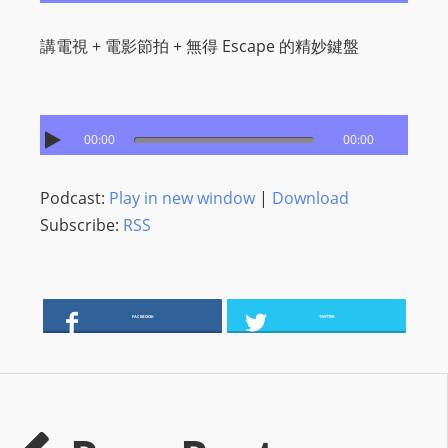
s
講電視 + 電影節拍 + 無得 Escape 的精妙鍵盤
s
W
e
b
00:00
00:00
d
e
Podcast:
Play in new window
|
Download
s
Subscribe:
RSS
i
g
n
D
FACEBOOK
TWITTER
e
x
h
e
i