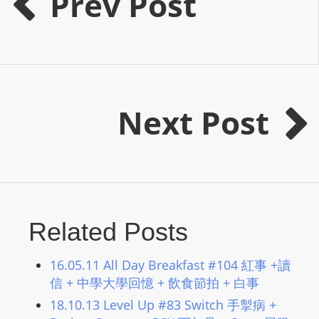
Prev Post
m
a
n
d
F
U
Next Post
L
L
S
E
R
V
Related Posts
I
C
16.05.11 All Day Breakfast #104 紅事 +讀
E
信 + 中學大學回憶 + 飲食節拍 + 白事
O
18.10.13 Level Up #83 Switch 手掣病 +
N