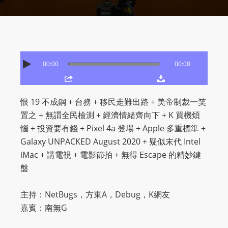
O
R
D
P
R
00:00
00:00
E
S
S
恨 19 不成鋼 + 台務 + 移民走難出路 + 美帝制裁一笑
R
置之 + 無謂全民檢測 + 經濟情緒齊向下 + K 買機煩
A
惱 + 投資要有錢 + Pixel 4a 登場 + Apple 多重標準 +
D
Galaxy UNPACKED August 2020 + 疑似末代 Intel
I
iMac + 講電視 + 電影節拍 + 無得 Escape 的精妙鍵
O
盤
P
L
主持：NetBugs，方東A，Debug，K網友
U
嘉賓：南無G
G