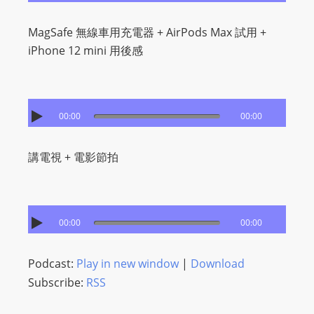
I
N
MagSafe 無線車用充電器 + AirPods Max 試用 +
p
iPhone 12 mini 用後感
o
w
e
r
00:00
00:00
e
d
講電視 + 電影節拍
b
y
W
o
00:00
00:00
r
d
Podcast:
Play in new window
|
Download
P
Subscribe:
RSS
r
e