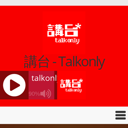
講台 - Talkonly
talkonly
90%
J
Q
U
E