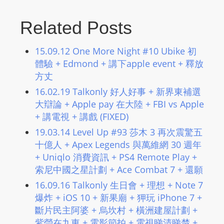
m
a
Related Posts
n
d
15.09.12 One More Night #10 Ubike 初
F
體驗 + Edmond + 講下apple event + 釋放
U
方丈
L
16.02.19 Talkonly 好人好事 + 新界東補選
L
大辯論 + Apple pay 在大陸 + FBI vs Apple
S
+ 講電視 + 講戲 (FIXED)
E
19.03.14 Level Up #93 莎木 3 再次震驚五
R
十億人 + Apex Legends 與萬維網 30 週年
V
+ Uniqlo 消費資訊 + PS4 Remote Play +
I
索尼中國之星計劃 + Ace Combat 7 + 還願
C
16.09.16 Talkonly 生日會 + 理想 + Note 7
E
爆炸 + iOS 10 + 新果廟 + 狎玩 iPhone 7 +
O
斷片民主阿婆 + 烏坎村 + 橫洲建屋計劃 +
N
紫瑩在九東 + 電影節拍 + 電視睇清睇楚 +