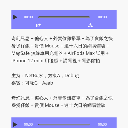
O
R
00:00
00:00
D
P
R
奇幻訊息 + 偏心人 + 外賣偷雞搭單 + 為了食飯之快
E
餐煲仔飯 + 貴價 Mouse + 遲十六日的網購體驗 +
S
MagSafe 無線車用充電器 + AirPods Max 試用 +
S
iPhone 12 mini 用後感 + 講電視 + 電影節拍
R
A
主持：NetBugs，方東A，Debug
D
嘉賓：可恥G，Aaab
I
O
奇幻訊息 + 偏心人 + 外賣偷雞搭單 + 為了食飯之快
P
餐煲仔飯 + 貴價 Mouse + 遲十六日的網購體驗
L
U
G
00:00
00:00