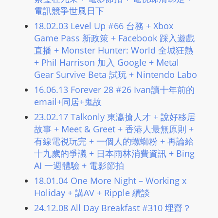
L
電訊競爭世風日下
I
18.02.03 Level Up #66 台務 + Xbox
N
Game Pass 新政策 + Facebook 踩入遊戲
E
直播 + Monster Hunter: World 全城狂熱
A
+ Phil Harrison 加入 Google + Metal
G
Gear Survive Beta 試玩 + Nintendo Labo
E
16.06.13 Forever 28 #26 Ivan讀十年前的
N
email+同居+鬼故
T
23.02.17 Talkonly 東瀛搶人才 + 說好移居
U
故事 + Meet & Greet + 香港人最無原則 +
R
有線電視玩完 + 一個人的螺螄粉 + 再論給
M
十九歲的爭議 + 日本雨林消費資訊 + Bing
A
AI 一週體驗 + 電影節拍
I
18.01.04 One More Night – Working x
N
Holiday + 講AV + Ripple 續談
Z
24.12.08 All Day Breakfast #310 埋齋？
talkonly