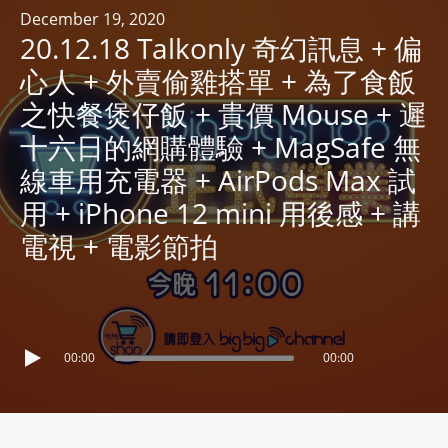
R
December 19, 2020
20.12.18 Talkonly 奇幻訊息 + 偏
Y
R
心人 + 外賣偷雞搭單 + 為了食飯
A
之快餐煲仔飯 + 貴價 Mouse + 遲
D
十六日的網購體驗 + MagSafe 無
I
線車用充電器 + AirPods Max 試
O
P
用 + iPhone 12 mini 用後感 + 講
L
電視 + 電影節拍
A
Y
E
R
a
00:00
00:00
n
d
W