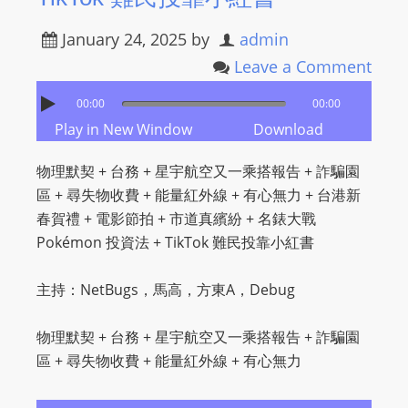
L
I
January 24, 2025
by
admin
N
Leave a Comment
E
00:00
00:00
A
Play in New Window
Download
G
E
物理默契 + 台務 + 星宇航空又一乘搭報告 + 詐騙園
N
區 + 尋失物收費 + 能量紅外線 + 有心無力 + 台港新
T
春賀禮 + 電影節拍 + 市道真繽紛 + 名錶大戰
U
Pokémon 投資法 + TikTok 難民投靠小紅書
R
M
主持：NetBugs，馬高，方東A，Debug
A
I
物理默契 + 台務 + 星宇航空又一乘搭報告 + 詐騙園
N
區 + 尋失物收費 + 能量紅外線 + 有心無力
Z
talkonly