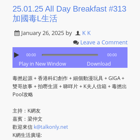
25.01.25 All Day Breakfast #313
s
s
加國毒L生活
W
e
January 26, 2025
by
K K
b
Leave a Comment
d
00:00
00:00
e
Play in New Window
Download
s
i
毒撚起源 + 香港科幻創作 + 細個動漫玩具 + GIGA +
g
雙哥故事 + 拍嘢生涯 + 睇咩片 + K夫人信箱 + 毒撚出
n
Pool攻略
D
e
主持：K網友
x
嘉賓：梁仲文
h
歡迎來信
k@talkonly.net
e
K網生活廣場:
i