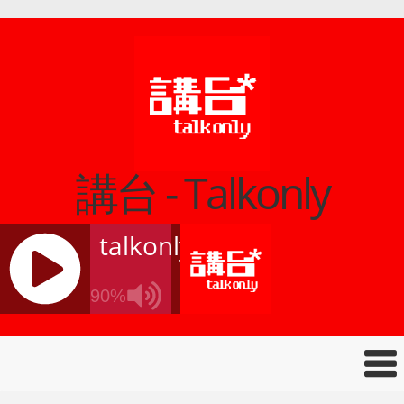
講台 - Talkonly
talkonly
90%
J
Q
U
E