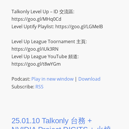
Talkonly Level Up – ID 交流區:
https://goo.gl/MHq0Cd
Level Uptify Playlist: https://goo.gl/LGMeIB
Level Up League Toornament 主頁:
https://goo.gl/iUk3RN
Level Up League YouTube 頻道:
https://goo.gl/t8wYGm
Podcast:
Play in new window
|
Download
Subscribe:
RSS
25.01.10 Talkonly 台務 +