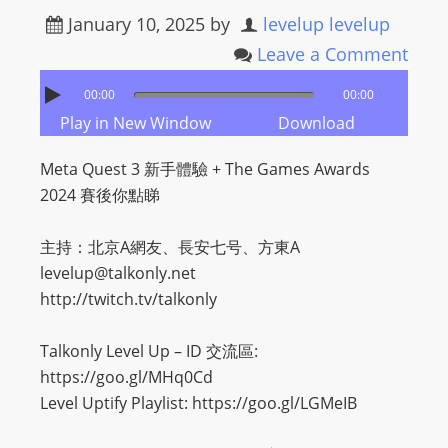
January 10, 2025
by
levelup levelup
Leave a Comment
00:00
00:00
Play in New Window
Download
Meta Quest 3 新手體驗 + The Games Awards
2024 賽後你點睇
主持：北京A網友、長安七号、方東A
levelup@talkonly.net
http://twitch.tv/talkonly
Talkonly Level Up – ID 交流區:
https://goo.gl/MHq0Cd
Level Uptify Playlist: https://goo.gl/LGMeIB