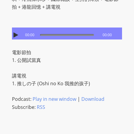
I
拍 + 港龍回憶 + 講電視
N
p
o
w
00:00
00:00
e
r
電影節拍
e
1. 公開試當真
d
b
講電視
y
1. 推しの子 (Oshi no Ko 我推的孩子)
W
o
Podcast:
Play in new window
|
Download
r
Subscribe:
RSS
d
P
r
e