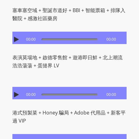
塞車塞空域 + 聖誕市道好 + BBI + 智能票箱 + 排隊入
醫院 + 感激社區藥房
00:00
00:00
表演莫場地 + 啟德零售館 + 遊港即日鮮 + 北上潮流
浩浩蕩蕩 + 蛋撻界 LV
00:00
00:00
港式預製菜 + Honey 騙局 + Adobe 代用品 + 新客平
過 VIP