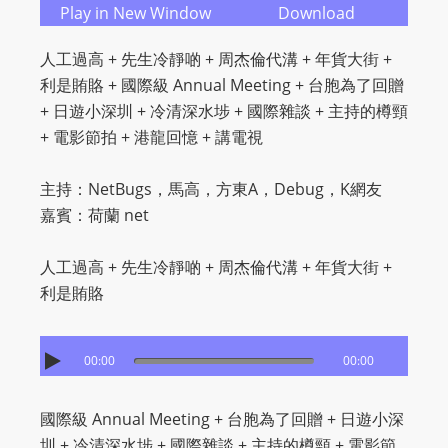
O
Play in New Window
Download
R
人工過高 + 先生冷靜啲 + 周杰倫代溝 + 年貨大街 +
D
利是賄賂 + 國際級 Annual Meeting + 台胞為了回贈
P
+ 日遊小深圳 + 冷清深水埗 + 國際雜談 + 主持的樽頸
R
+ 電影節拍 + 港龍回憶 + 講電視
E
S
主持：NetBugs，馬高，方東A，Debug，K網友
S
嘉賓：荷蘭 net
R
A
人工過高 + 先生冷靜啲 + 周杰倫代溝 + 年貨大街 +
D
利是賄賂
I
O
P
00:00
00:00
L
U
國際級 Annual Meeting + 台胞為了回贈 + 日遊小深
G
圳 + 冷清深水埗 + 國際雜談 + 主持的樽頸 + 電影節