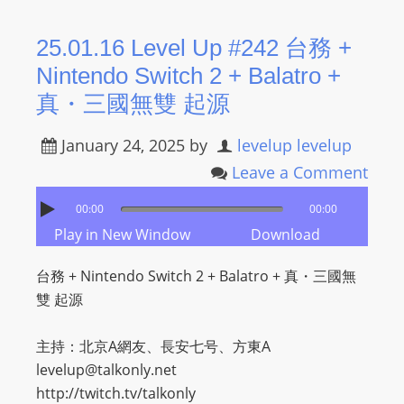
25.01.16 Level Up #242 台務 +
Nintendo Switch 2 + Balatro +
真・三國無雙 起源
January 24, 2025
by
levelup levelup
Leave a Comment
00:00
00:00
Play in New Window
Download
台務 + Nintendo Switch 2 + Balatro + 真・三國無
雙 起源
主持：北京A網友、長安七号、方東A
levelup@talkonly.net
http://twitch.tv/talkonly