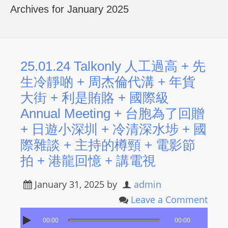
R
Archives for January 2025
Y
R
A
D
25.01.24 Talkonly 人工過高 + 先
I
生冷靜啲 + 周杰倫代溝 + 年貨
O
大街 + 利是賄賂 + 國際級
P
Annual Meeting + 台胞為了回贈
L
+ 日遊小深圳 + 冷清深水埗 + 國
A
Y
際雜談 + 主持的樽頸 + 電影節
E
拍 + 港龍回憶 + 講電視
R
a
January 31, 2025
by
admin
n
Leave a Comment
d
W
00:00
00:00