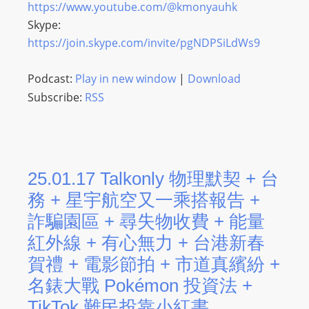
https://www.youtube.com/@kmonyauhk
m
Skype:
a
https://join.skype.com/invite/pgNDPSiLdWs9
n
d
Podcast:
Play in new window
|
Download
F
Subscribe:
RSS
U
L
L
S
E
25.01.17 Talkonly 物理默契 + 台
R
務 + 星宇航空又一乘搭報告 +
V
詐騙園區 + 尋失物收費 + 能量
I
紅外線 + 有心無力 + 台港新春
C
賀禮 + 電影節拍 + 市道真繽紛 +
E
O
名錶大戰 Pokémon 投資法 +
N
TikTok 難民投靠小紅書