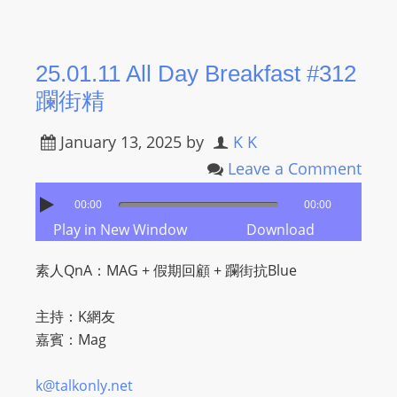
25.01.11 All Day Breakfast #312
躝街精
January 13, 2025
by
K K
Leave a Comment
00:00
00:00
Play in New Window
Download
素人QnA：MAG + 假期回顧 + 躝街抗Blue
主持：K網友
嘉賓：Mag
k@talkonly.net