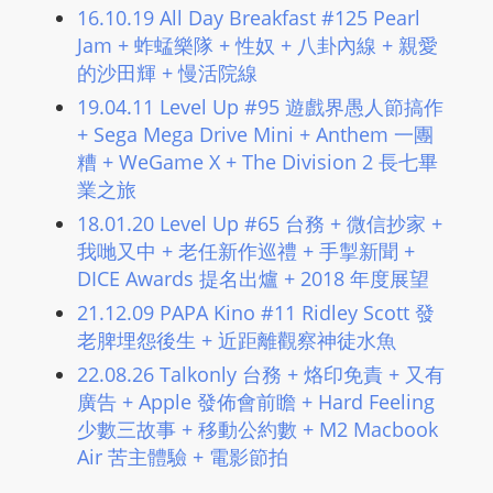
L
16.10.19 All Day Breakfast #125 Pearl
I
Jam + 蚱蜢樂隊 + 性奴 + 八卦內線 + 親愛
N
的沙田輝 + 慢活院線
E
19.04.11 Level Up #95 遊戲界愚人節搞作
A
+ Sega Mega Drive Mini + Anthem 一團
G
糟 + WeGame X + The Division 2 長七畢
E
業之旅
N
18.01.20 Level Up #65 台務 + 微信抄家 +
T
我哋又中 + 老任新作巡禮 + 手掣新聞 +
U
DICE Awards 提名出爐 + 2018 年度展望
R
21.12.09 PAPA Kino #11 Ridley Scott 發
M
老脾埋怨後生 ​+ 近距離觀察神徒水魚
A
22.08.26 Talkonly 台務 + 烙印免責 + 又有
I
廣告 + Apple 發佈會前瞻 + Hard Feeling
N
少數三故事 + 移動公約數 + M2 Macbook
Z
Air 苦主體驗 + 電影節拍
talkonly