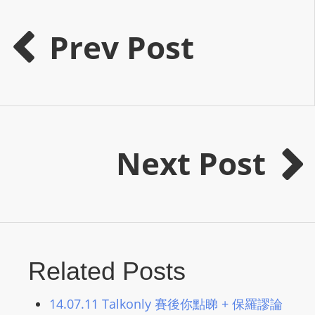
s
Prev Post
s
W
e
b
d
e
s
Next Post
i
g
n
D
e
x
Related Posts
h
e
14.07.11 Talkonly 賽後你點睇 + 保羅謬論
i