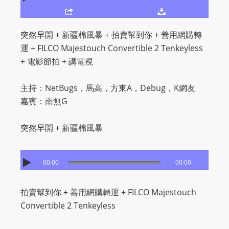
O
R
D
突然早開 + 新疆棉風暴 + 拍賣幫到你 + 善用網購轉
P
運 + FILCO Majestouch Convertible 2 Tenkeyless
R
+ 電影節拍 + 講電視
E
S
主持：NetBugs，馬高，方東A，Debug，K網友
S
嘉賓：南無G
R
A
突然早開 + 新疆棉風暴
D
I
00:00
00:00
O
P
L
拍賣幫到你 + 善用網購轉運 + FILCO Majestouch
U
Convertible 2 Tenkeyless
G