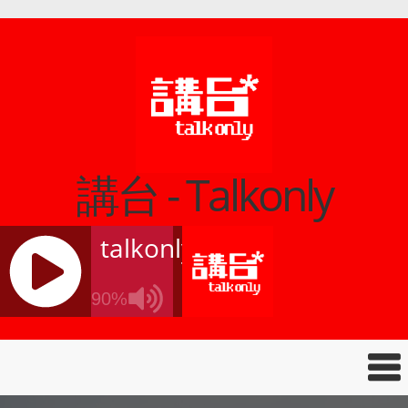
講台 - Talkonly
talkonly
90%
J
Q
U
E