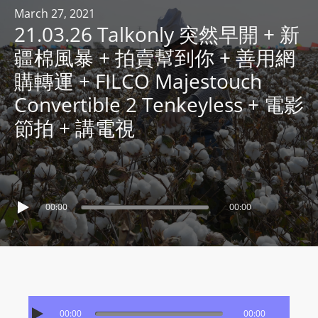
R
March 27, 2021
21.03.26 Talkonly 突然早開 + 新
Y
R
疆棉風暴 + 拍賣幫到你 + 善用網
A
購轉運 + FILCO Majestouch
D
Convertible 2 Tenkeyless + 電影
I
節拍 + 講電視
O
P
L
A
Y
00:00
00:00
E
R
a
n
d
W
00:00
00:00