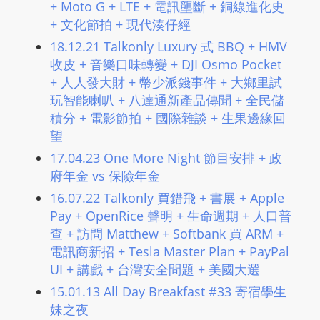
+ Moto G + LTE + 電訊壟斷 + 銅線進化史
m
+ 文化節拍 + 現代湊仔經
a
18.12.21 Talkonly Luxury 式 BBQ + HMV
n
收皮 + 音樂口味轉變 + DJI Osmo Pocket
d
+ 人人發大財​ + 幣少派錢事件 + 大鄉里試
F
玩智能喇叭 + 八達通新產品傳聞​ + 全民儲
U
積分​ + 電影節拍 + 國際雜談 + 生果邊緣回
L
望
L
17.04.23 One More Night 節目安排 + 政
S
府年金 vs 保險年金
E
16.07.22 Talkonly 買錯飛 + 書展 + Apple
R
Pay + OpenRice 聲明 + 生命週期 + 人口普
V
查 + 訪問 Matthew + Softbank 買 ARM +
I
電訊商新招 + Tesla Master Plan + PayPal
C
UI + 講戲 + 台灣安全問題 + 美國大選
E
15.01.13 All Day Breakfast #33 寄宿學生
O
妹之夜
N