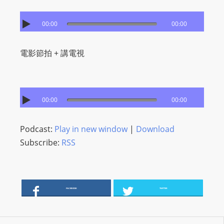
I
N
00:00
00:00
p
o
電影節拍 + 講電視
w
e
r
e
00:00
00:00
d
b
Podcast:
Play in new window
|
Download
y
Subscribe:
RSS
W
o
r
d
FACEBOOK
TWITTER
P
r
e