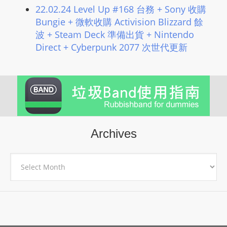
22.02.24 Level Up #168 台務 + Sony 收購
Bungie + 微軟收購 Activision Blizzard 餘
波 + Steam Deck 準備出貨 + Nintendo
Direct + Cyberpunk 2077 次世代更新
Archives
Archives