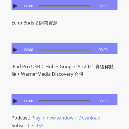
00:00
00:00
s
s
W
Echo Buds 2 開箱實測
e
b
d
00:00
00:00
e
s
iPad Pro USB-C Hub + Google I/O 2021 賽後你點
i
睇 + WarnerMedia Discovery 合併
g
n
D
e
00:00
00:00
x
h
Podcast:
Play in new window
|
Download
e
Subscribe:
RSS
i