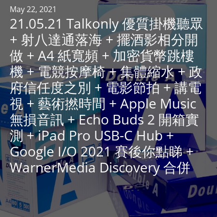
R
May 22, 2021
21.05.21 Talkonly 優質掛機聽眾
Y
R
+ 射八達通落海 + 擺酒影相分開
A
做 + A4 紙寬頻 + 加密貨幣跳樓
D
機 + 電競按摩椅 + 集體縮水 + 政
I
府信任度之別 + 電影節拍 + 講電
O
P
視 + 藝術撚時間 + Apple Music
L
無損音訊 + Echo Buds 2 開箱實
A
測 + iPad Pro USB-C Hub +
Y
E
Google I/O 2021 賽後你點睇 +
R
WarnerMedia Discovery 合併
a
n
d
W