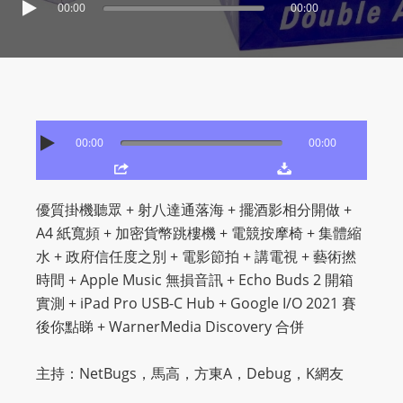
O
00:00
00:00
R
D
P
R
E
00:00
00:00
S
S
R
優質掛機聽眾 + 射八達通落海 + 擺酒影相分開做 +
A
A4 紙寬頻 + 加密貨幣跳樓機 + 電競按摩椅 + 集體縮
D
水 + 政府信任度之別 + 電影節拍 + 講電視 + 藝術撚
I
時間 + Apple Music 無損音訊 + Echo Buds 2 開箱
O
實測 + iPad Pro USB-C Hub + Google I/O 2021 賽
P
後你點睇 + WarnerMedia Discovery 合併
L
U
主持：NetBugs，馬高，方東A，Debug，K網友
G