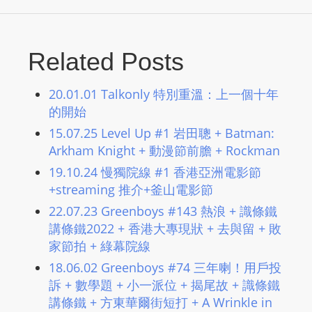
L
I
N
Related Posts
E
A
20.01.01 Talkonly 特別重溫：上一個十年
G
的開始
E
15.07.25 Level Up #1 岩田聰 + Batman:
N
Arkham Knight + 動漫節前膽 + Rockman
T
19.10.24 慢獨院線 #1 香港亞洲電影節
U
+streaming 推介+釜山電影節
R
M
22.07.23 Greenboys #143 熱浪 + 識條鐵
A
講條鐵2022 + 香港大專現狀 + 去與留 + 敗
I
家節拍 + 綠幕院線
N
18.06.02 Greenboys #74 三年喇！用戶投
Z
訴 + 數學題 + 小一派位 + 揭尾故 + 識條鐵
talkonly
講條鐵 + 方東華爾街短打 + A Wrinkle in