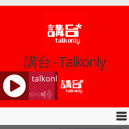
講台 - Talkonly
talkonly
90%
J
Q
U
E