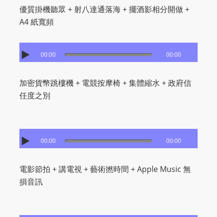
I
優質掛機聽眾 + 射八達通落海 + 擺酒影相分開做 +
N
A4 紙寬頻
p
o
w
00:00
00:00
e
r
加密貨幣跳樓機 + 電競按摩椅 + 集體縮水 + 政府信
e
任度之別
d
b
y
W
00:00
00:00
o
r
電影節拍 + 講電視 + 藝術撚時間 + Apple Music 無
d
損音訊
P
r
e