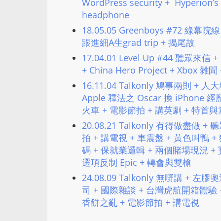
WordPress security + Hyperion’s s
headphone
18.05.05 Greenboys #72 綠幕院
跟進細A生grad trip + 揭尾故
17.04.01 Level Up #44 聽眾來信 +
+ China Hero Project + Xbox 
16.11.04 Talkonly 鳩事兩則 +
Apple 釋法之 Oscar 換 iPhone 經歷 
火車 + 電影節拍 + 講英劇 + 特首
20.08.21 Talkonly 有得做盡做
拍 + 講電視 + 車震盤 + 黃色叫鴨 + 
碼 + 保就業邏輯 + 兩個賭場現況 + 寶島
選項反制 Epic + 轉會與雙槍
24.08.09 Talkonly 無嘢講 +
司 + 國際雜談 + 台灣虎航開箱體驗 +
香餅之亂​ + 電影節拍 + 講電視