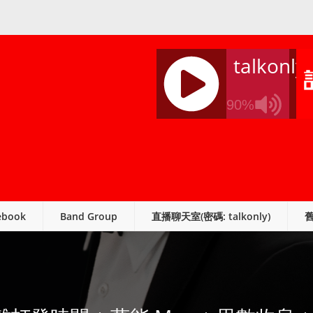
talkonly
90%
J
Q
U
E
R
ebook
Band Group
直播聊天室(密碼: talkonly)
Y
R
A
D
I
O