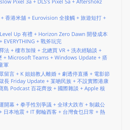
low Pixel 3a + DLS’s Pixel 5a + Aftershokz
L
S
線 + 香港米舖 + Eurovision 全接觸 + 旅遊短打 +
E
R
 Level Up 有禮 + Horizon Zero Dawn 開發成本
V
雜聞 + EVERYTHING + 戰斧玩完
I
 人大釋法 + 樓市加辣 + 北總買 VR + 洗衣經驗談 +
C
+ Microsoft Teams + Windows Update + 搭
E
與童軍
O
 + 聽眾留言 + K 姐姐教人離婚 + 劇透停直播 + 電影節
N
獄長 Friday Update + 某啲民族 + 不設實際港康
L
 Podcast 百花齊放 + 國際雜談 + Apple 核
I
N
 左膠奧運開幕 + 拳手性別爭議 + 全球大跌市 + 制裁公
E
 日本地震 + IT 郵輪西客 + 台灣食乜日常 + 熱
A
G
E