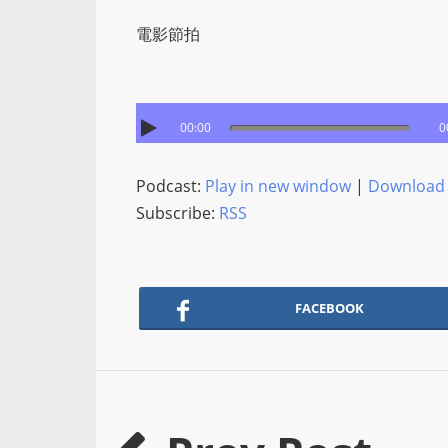
電影節拍
00:00
0
Podcast:
Play in new window
|
Download
Subscribe:
RSS
FACEBOOK