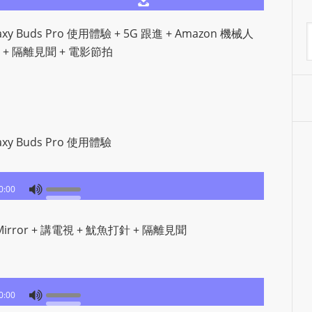
S
R
A
y Buds Pro 使用體驗 + 5G 跟進 + Amazon 機械人
A
針 + 隔離見聞 + 電影節拍
D
I
O
P
L
xy Buds Pro 使用體驗
U
G
0:00
I
N
p
irror + 講電視 + 魷魚打針 + 隔離見聞
o
w
e
0:00
r