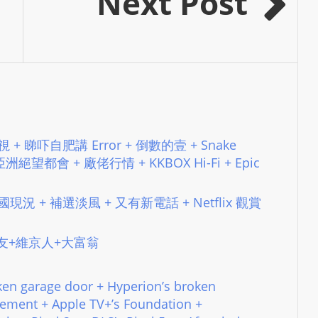
Next Post
e
s
i
g
n
D
e
x
電視 + 睇吓自肥講 Error + 倒數的壹 + Snake
h
絕望都會 + 廠佬行情 + KKBOX Hi-Fi + Epic
e
i
 帝國現況 + 補選淡風 + 又有新電話 + Netflix 觀賞
m
a
7 識朋友+維京人+大富翁
n
d
F
n garage door + Hyperion’s broken
U
eement + Apple TV+’s Foundation +
L