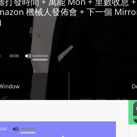
y 隔離打發時間 + 萬能 Mon + 里數收息 + G
P
Amazon 機械人發佈會 + 下一個 Mirr
L
拍
A
Y
E
R
a
00:00
n
d
W
 Window
O
D
R
D
P
R
E
0:00
S