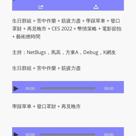
O
R
D
生日群組 + 苦中作樂 + 筋疲力盡 + 學踩單車 + 發口
P
罩財 + 再見晚市 + CES 2022 + 幣情策略 + 電影節拍
R
+ 藝術撚時間
E
S
主持：NetBugs，馬高，方東A，Debug，K網友
S
R
生日群組 + 苦中作樂 + 筋疲力盡
A
D
00:00
00:00
I
O
P
學踩單車 + 發口罩財 + 再見晚市
L
U
G
00:00
00:00