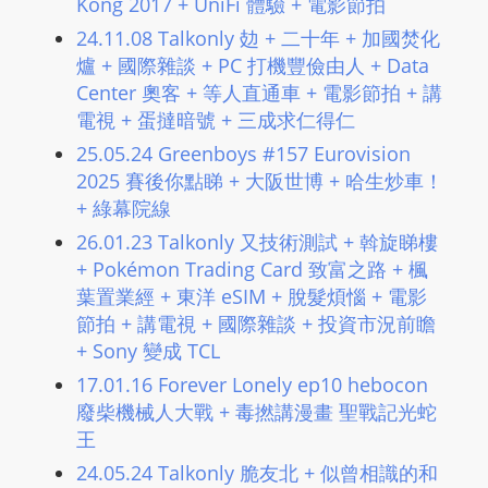
Kong 2017 + UniFi 體驗 + 電影節拍
L
24.11.08 Talkonly 攰 + 二十年 + 加國焚化
I
爐 + 國際雜談 + PC 打機豐儉由人 + Data
N
Center 奧客 + 等人直通車 + 電影節拍 + 講
E
電視 + 蛋撻暗號 + 三成求仁得仁
A
25.05.24 Greenboys #157 Eurovision
G
2025 賽後你點睇 + 大阪世博 + 哈生炒車！
E
+ 綠幕院線
N
T
26.01.23 Talkonly 又技術測試 + 斡旋睇樓
+ Pokémon Trading Card 致富之路 + 楓
U
葉置業經 + 東洋 eSIM + 脫髮煩惱 + 電影
R
節拍 + 講電視 + 國際雜談 + 投資市況前瞻
M
+ Sony 變成 TCL
A
I
17.01.16 Forever Lonely ep10 hebocon
N
廢柴機械人大戰 + 毒撚講漫畫 聖戰記光蛇
王
Z
talkonly
24.05.24 Talkonly 脆友北 + 似曾相識的和