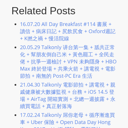
m
Related Posts
a
n
16.07.20 All Day Breakfast #114 書展 +
d
讀信 + 病床日記 + 尻飲尻食 + Oxford週記
F
+ K撚之禍 + 慢活院線
U
20.05.29 Talkonly 讲台第一集 + 舐共正常
L
化 + 幫朋友倒自己米 + 黃色罷工 + 全民走
L
佬 + 抗爭一週檢討 + VPN 未夠隱身 + HBO
S
Max 終於登場 + 共乘火箭 + 講電視 + 電影
E
節拍 + 南無的 Post-PC Era 生活
R
21.04.30 Talkonly 電影節拍 + 講電視 + 親
V
戚健康被大數據監視 + 台務 + iOS 14.5 登
I
場 + AirTag 開箱實測 + 北總一週披露 + 永
C
續買電話 + 真正射落海
E
17.02.24 Talkonly 屌你老母 + 循序漸進買
O
車 + Uber 保險 + Open Data Day Hong
N