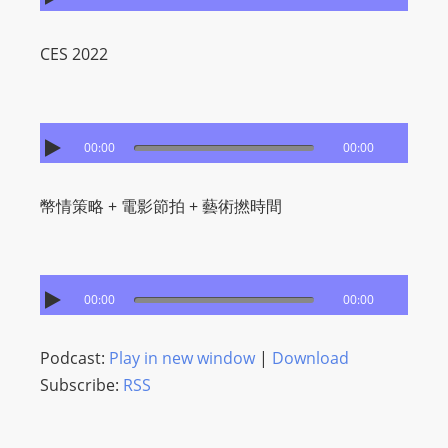
I
N
CES 2022
p
o
w
e
00:00
00:00
r
e
幣情策略 + 電影節拍 + 藝術撚時間
d
b
y
W
00:00
00:00
o
r
Podcast:
Play in new window
|
Download
d
Subscribe:
RSS
P
r
e