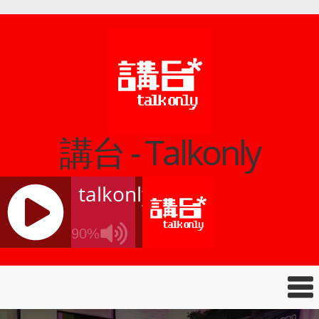
講台 - Talkonly
talkonly
90%
J
Q
U
E