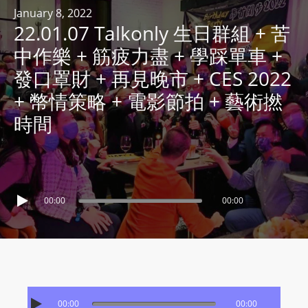
R
January 8, 2022
22.01.07 Talkonly 生日群組 + 苦
Y
R
中作樂 + 筋疲力盡 + 學踩單車 +
A
發口罩財 + 再見晚市 + CES 2022
D
+ 幣情策略 + 電影節拍 + 藝術撚
I
時間
O
P
L
A
Y
00:00
00:00
E
R
a
n
d
W
00:00
00:00