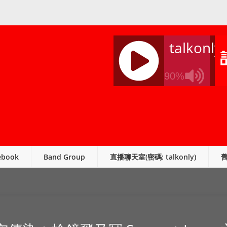
talkonly
90%
J
Q
U
E
R
ebook
Band Group
直播聊天室(密碼: talkonly)
Y
R
A
D
I
O