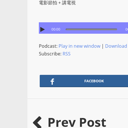
電影節拍 + 講電視
00:00
0
Podcast:
Play in new window
|
Download
Subscribe:
RSS
FACEBOOK
Prev Post