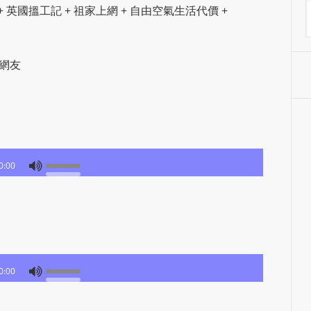
A
之死 + 英國搵工記 + 祖家上網 + 自由空氣生活代價 +
S
R
A
K網友
D
I
O
P
L
U
0:00
G
I
N
p
o
w
0:00
e
r