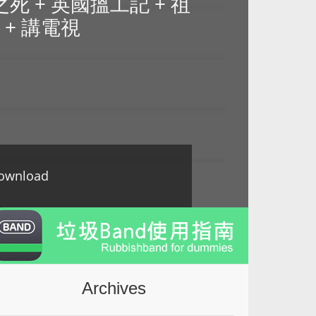
na 之死 + 英國搵工記 + 祖
拍 + 講電視
ownload
Archives