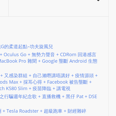
L
S
E
R
V
I
Ep13 毒撚G的柔道起點–功夫旋風兒
C
E
 + Oculus Go + 無勢力聲音 + CDRom 回港感言
O
ook Pro 雜聞 + Google 壟斷 Android 生態
N
L
+ 台務 + 又感染群組 + 自己瀨嘢講唔講好 + 疫情源頭 +
I
ods Max + 採耳心得 + Facebook 被告壟斷 +
N
gitech K580 Slim + 疫苗降臨 + 講電視
E
生試咪之行騙週年紀念歌 + 直播救機 + 黑仔 Pat + DSE
A
G
喇 + Tesla Roadster + 超級跑車 + 財經雜碎
E