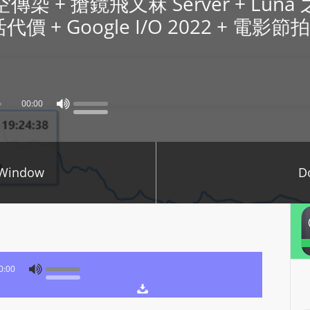
y 隔空傳染 + 搶鏡飛又冧 Server + Lu
P
 + Google I/O 2022 + 電影節
L
A
Y
E
R
00:00
a
n
d
 Window
D
W
O
R
D
P
R
0:00
E
S