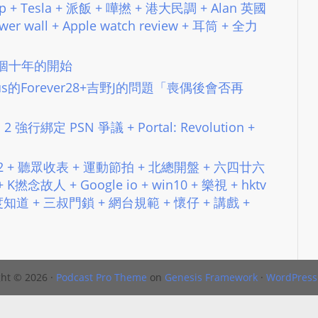
 + Tesla + 派飯 + 嘩撚 + 港大民調 + Alan 英國
N
wall + Apple watch review + 耳筒 + 全力
T
U
：上一個十年的開始
R
M
沒有Venus的Forever28+吉野J的問題「喪偶後會否再
A
I
ers 2 強行綁定 PSN 爭議 + Portal: Revolution +
N
Z
台務2 + 聽眾收表 + 運動節拍 + 北總開盤 + 六四廿六
talkonly
撚念故人 + Google io + win10 + 樂視 + hktv
+ 百度知道 + 三叔門鎖 + 網台規範 + 懷仔 + 講戲 +
ht © 2026 ·
Podcast Pro Theme
on
Genesis Framework
·
WordPress