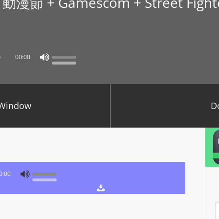
2 動漫節 + Gamescom + Street Fight
P
L
A
Y
00:00
E
R
a
n
 Window
D
d
W
O
R
D
0:00
P
R
E
A
S