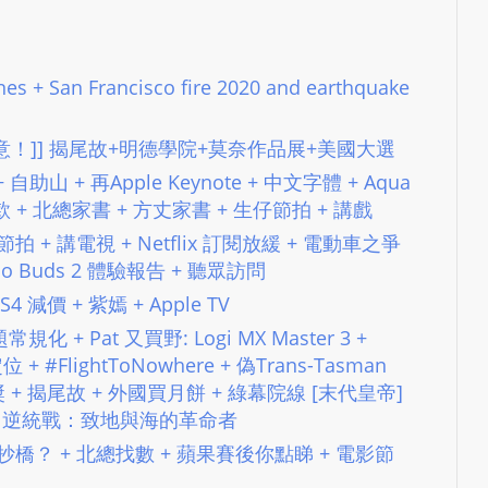
L
S
E
es + San Francisco fire 2020 and earthquake
R
V
 [[音量注意！]] 揭尾故+明德學院+莫奈作品展+美國大選
I
te + 自助山 + 再Apple Keynote + 中文字體 + Aqua
C
BN 罰款 + 北總家書 + 方丈家書 + 生仔節拍 + 講戲
E
電影節拍 + 講電視 + Netflix 訂閱放緩 + 電動車之爭
O
o Buds 2 體驗報告 + 聽眾訪問
N
PS4 減價 + 紫嫣 + Apple TV
L
題常規化 + Pat 又買野: Logi MX Master 3 +
I
d 定位 + #FlightToNowhere + 偽Trans-Tasman
N
VID 奬 + 揭尾故 + 外國買月餅 + 綠幕院線 [末代皇帝]
E
dy+ & 逆統戰：致地與海的革命者
A
G
+ 港鐵抄橋？ + 北總找數 + 蘋果賽後你點睇 + 電影節
E