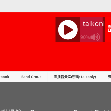
talkonly
90%
J
Q
U
E
R
ebook
Band Group
直播聊天室(密碼: talkonly)
Y
R
A
D
I
O