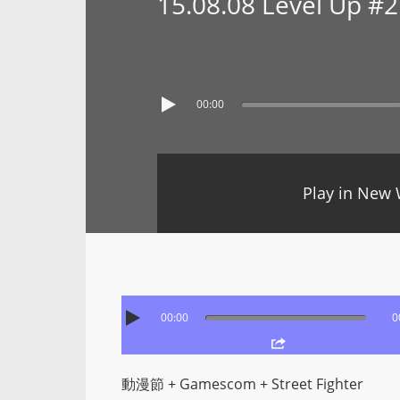
15.08.08 Level Up #
00:00
Play in New
00:00
0
動漫節 + Gamescom + Street Fighter