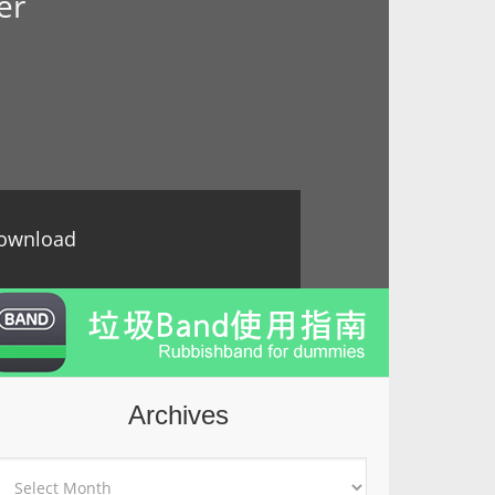
er
ownload
Archives
rchives