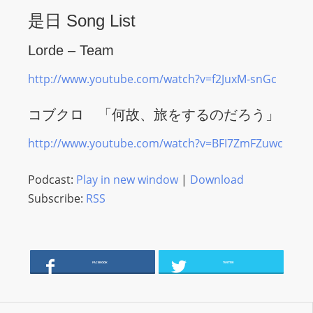
s
是日 Song List
s
Lorde – Team
W
e
http://www.youtube.com/watch?v=f2JuxM-snGc
b
d
コブクロ 「何故、旅をするのだろう」
e
http://www.youtube.com/watch?v=BFI7ZmFZuwc
s
i
Podcast:
Play in new window
|
Download
g
Subscribe:
RSS
n
D
e
x
FACEBOOK
TWITTER
h
e
i