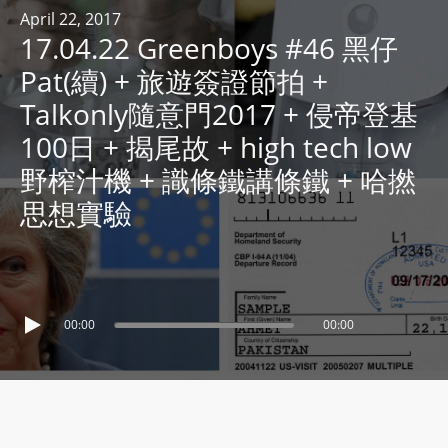
R
April 22, 2017
17.04.22 Greenboys #46 黑仔
Y
R
Pat(續) + 旅遊簽證節拍 +
A
Talkonly隨意門2017 + 侵帝登基
D
100日 + 揭尾故 + high tech low
I
野榨汁機 + 識條鐵講條鐵 + 哈撚
O
P
思想實驗
L
A
Y
E
00:00
00:00
R
a
n
d
W