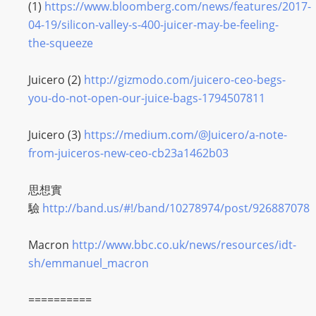
I
(1)
https://www.bloomberg.com/news/features/2017-
N
04-19/silicon-valley-s-400-juicer-may-be-feeling-
p
the-squeeze
o
w
Juicero (2)
http://gizmodo.com/juicero-ceo-begs-
e
you-do-not-open-our-juice-bags-1794507811
r
e
Juicero (3)
https://medium.com/@Juicero/a-note-
d
from-juiceros-new-ceo-cb23a1462b03
b
y
思想實
W
驗
http://band.us/#!/band/10278974/post/926887078
o
r
Macron
http://www.bbc.co.uk/news/resources/idt-
d
sh/emmanuel_macron
P
r
==========
e