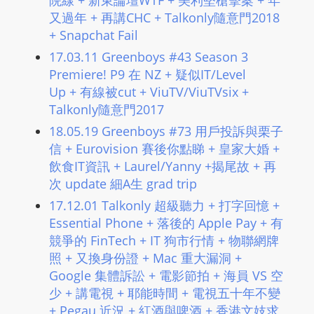
院線 + 新東論壇WTF + 美利堅槍擊案 + 年
又過年 + 再講CHC + Talkonly隨意門2018
+ Snapchat Fail
17.03.11 Greenboys #43 Season 3
Premiere! P9 在 NZ + 疑似IT/Level
Up + 有線被cut + ViuTV/ViuTVsix +
Talkonly隨意門2017
18.05.19 Greenboys #73 用戶投訴與栗子
信 + Eurovision 賽後你點睇 + 皇家大婚 +
飲食IT資訊 + Laurel/Yanny +揭尾故 + 再
次 update 細A生 grad trip
17.12.01 Talkonly 超級聽力 + 打字回憶 +
Essential Phone + 落後的 Apple Pay + 有
競爭的 FinTech + IT 狗市行情 + 物聯網牌
照 + 又換身份證 + Mac 重大漏洞 +
Google 集體訴訟 + 電影節拍 + 海員 VS 空
少 + 講電視 + 耶能時間 + 電視五十年不變
+ Pegau 近況 + 紅酒與啤酒 + 香港文妓求