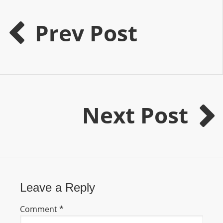
m
a
Prev Post
n
d
F
U
L
L
Next Post
S
E
R
V
I
C
Leave a Reply
E
O
Comment
*
N