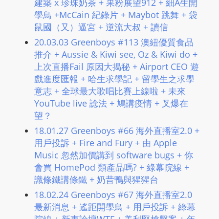
建築 x 珍珠奶茶 + 果粉展望912 + 細A生開
學鳥 +McCain 紀錄片 + Maybot 跳舞 + 袋
鼠國（又）逼宮 + 逆流大叔 + 讀信
20.03.03 Greenboys #113 澳紐優質食品
推介 + Aussie & Kiwi see, Oz & Kiwi do +
上次直播Fail 原因大揭秘 + Airport CEO 遊
戲進度匯報 + 哈生求學記 + 留學生之求學
意志 + 全球最大歌唱比賽上線啦 + 未來
YouTube live 諗法 + 鳩講疫情 + 叉爆在
望？
18.01.27 Greenboys #66 海外直播室2.0 +
用戶投訴 + Fire and Fury + 由 Apple
Music 忽然加價講到 software bugs + 你
會買 HomePod 類產品嗎? + 綠幕院線 +
識條鐵講條鐵 + 奶昔鴨與猩猩台
18.02.24 Greenboys #67 海外直播室2.0
最新消息 + 遙距開學鳥 + 用戶投訴 + 綠幕