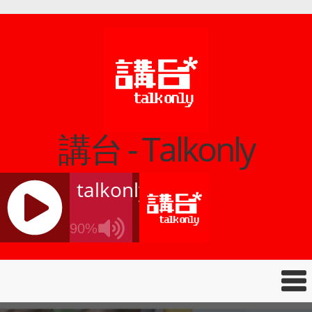
講台 - Talkonly
talkonly
90%
J
Q
U
E