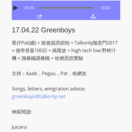
O
00:00
00:00
R
D
P
17.04.22 Greenboys
R
E
黑仔Pat(續) + 旅遊簽證節拍 + Talkonly隨意門2017
S
+ 侵帝登基100日 + 揭尾故 + high tech low 野
榨汁
S
機 + 識條鐵講條鐵 + 哈撚思想實驗
R
A
主持：Aaab，Pegau，Pat，哈網友
D
I
Songs, letters, emigration advice:
O
greenboys@talkonly.net
P
L
伸延閱讀:
U
G
Juicero