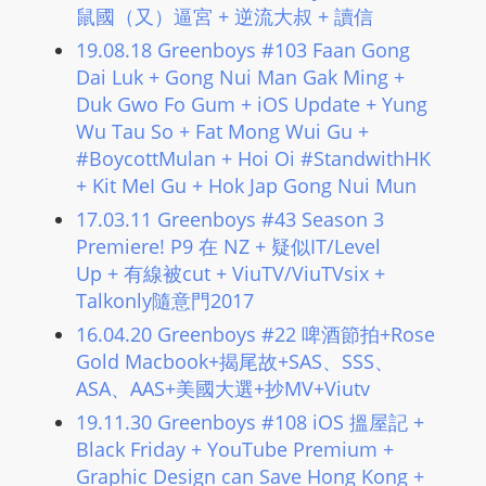
鼠國（又）逼宮 + 逆流大叔 + 讀信
19.08.18 Greenboys #103 Faan Gong
Dai Luk + Gong Nui Man Gak Ming +
Duk Gwo Fo Gum + iOS Update + Yung
Wu Tau So + Fat Mong Wui Gu +
#BoycottMulan + Hoi Oi #StandwithHK
+ Kit MeI Gu + Hok Jap Gong Nui Mun
17.03.11 Greenboys #43 Season 3
Premiere! P9 在 NZ + 疑似IT/Level
Up + 有線被cut + ViuTV/ViuTVsix +
Talkonly隨意門2017
16.04.20 Greenboys #22 啤酒節拍+Rose
Gold Macbook+揭尾故+SAS、SSS、
ASA、AAS+美國大選+抄MV+Viutv
19.11.30 Greenboys #108 iOS 搵屋記 +
Black Friday + YouTube Premium +
Graphic Design can Save Hong Kong +