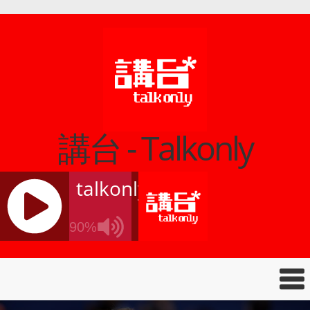
講台 - Talkonly
talkonly
90%
J
Q
U
E