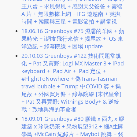
王八蛋 + 求風得風 + 感謝天父爸爸 + 雲端
A 片 + 無限數據上網 + IFG 遊越南 + 英撚
時間 + 韓國與三星 + 電影節拍 + 講電視
18.06.16 Greenboys #75 濕濡的羊國 + 蘋
果時光 + i網友飛行來信 + 揭尾故 + iOS 東
洋遊記 + 綠幕院線 + 因場 update
20.10.03 Greenboys #122 技術問題常規
化 + Pat 又買野: Logi MX Master 3 + iPad
keyboard + iPad Air + iPad 定位 +
#FlightToNowhere + 偽Trans-Tasman
travel bubble + Trump 中COVID 奬 + 揭
尾故 + 外國買月餅 + 綠幕院線 [末代皇帝]
+ Pat 又再買野: Withings Body+ & 逆統
戰：致地與海的革命者
18.09.01 Greenboys #80 膠鐵 x 西九 x 膠
建築 x 珍珠奶茶 + 果粉展望912 + 細A生開
學鳥 +McCain 紀錄片 + Maybot 跳舞 + 袋