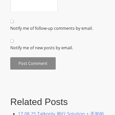
L
I
N
E
Notify me of follow-up comments by email.
A
G
E
Notify me of new posts by email.
N
T
U
R
M
A
I
N
Related Posts
Z
talkonly
17.08.25 Talkonly 遊行 Solution + 丟架的