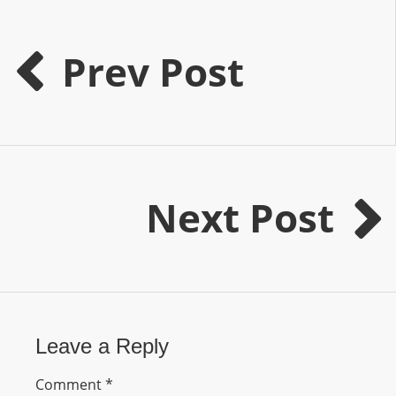
s
s
Prev Post
W
e
b
d
e
s
Next Post
i
g
n
D
e
x
h
Leave a Reply
e
Comment
*
i