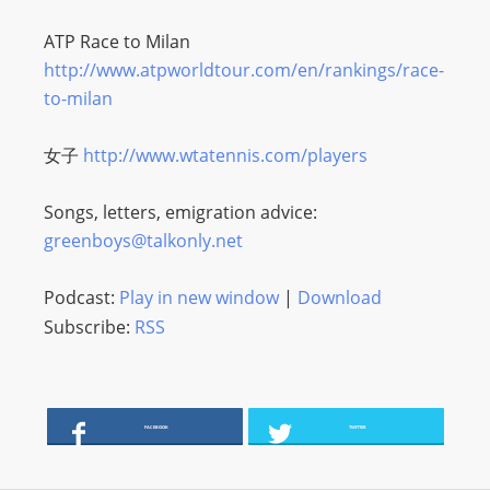
I
N
ATP Race to Milan
p
http://www.atpworldtour.com/en/rankings/race-
o
to-milan
w
e
女子
http://www.wtatennis.com/players
r
e
Songs, letters, emigration advice:
d
greenboys@talkonly.net
b
y
Podcast:
Play in new window
|
Download
W
Subscribe:
RSS
o
r
d
P
FACEBOOK
TWITTER
r
e