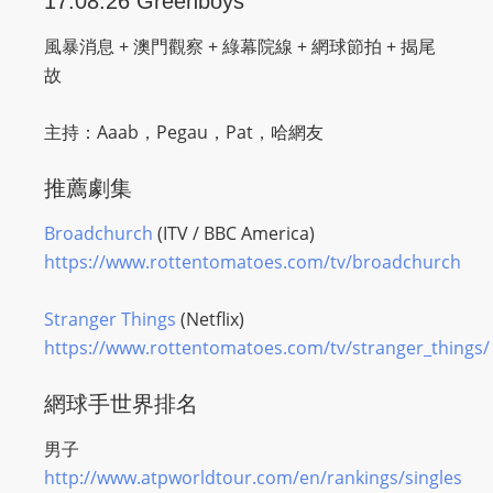
17.08.26 Greenboys
O
R
風暴消息 + 澳門觀察 + 綠幕院線 + 網球節拍 + 揭尾
D
故
P
R
主持：Aaab，Pegau，Pat，哈網友
E
S
推薦劇集
S
Broadchurch
(ITV / BBC America)
R
https://www.rottentomatoes.com/tv/broadchurch
A
D
Stranger Things
(Netflix)
I
https://www.rottentomatoes.com/tv/stranger_things/
O
P
網球手世界排名
L
U
男子
G
http://www.atpworldtour.com/en/rankings/singles