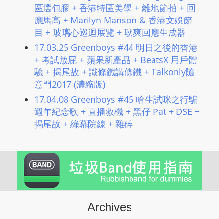
區選包膠 + 香港特區美學 + 離地節拍 + 回
應馬高 + Marilyn Manson & 香港文娛節
目 + 玻璃心巡迴展覽 + 耿爽回應生成器
17.03.25 Greenboys #44 明日之後的香港
+ 考試放屁 + 蘋果新產品 + BeatsX 用戶體
驗 + 揭尾故 + 識條鐵講條鐵 + Talkonly隨
意門2017 (濃縮版)
17.04.08 Greenboys #45 哈生試咪之行騙
週年紀念歌 + 直播救機 + 黑仔 Pat + DSE +
揭尾故 + 綠幕院線 + 雜碎
Archives