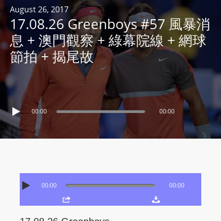
R
August 26, 2017
17.08.26 Greenboys #57 風暴消
Y
R
息 + 澳門觀察 + 綠幕院線 + 網球
A
節拍 + 揭尾故
D
I
O
P
L
00:00
00:00
A
Y
E
R
a
00:00
00:00
n
d
W