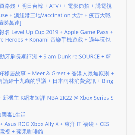
e
 再瓜 + 買路錢 + 明日台韓 + ATV+ + 電影節拍 + 講電視
s
ubhouse + 澳紐港三地Vaccination 大計 + 疫苗大戰
i
[繼續睇萬達]
g
名 Level Up Cup 2019 + Apple Game Pass +
n
 Heroes + Konami 音樂手機遊戲 + 過年玩乜
D
e
x
7 電動牙刷長期評測 + Slam Dunk re:SOURCE + 籃
h
e
 說好移居故事 + Meet & Greet + 香港人最無原則 +
i
再論給十九歲的爭議 + 日本雨林消費資訊 + Bing
m
a
 + 新機主 K網友短評 NBA 2K22 @ Xbox Series S
n
d
13 加國毒L生活
F
 + Asus ROG Xbox Ally X + 東洋 IT 福袋 + CES
U
 講電視 + 蘋果咖啡館
L