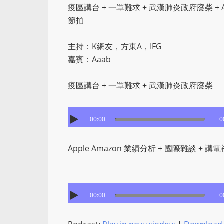
疫區講台 + 一罩難求 + 武漢肺炎政府廢柴 + App
節拍
主持：K網友，方東A，IFG
嘉賓：Aaab
疫區講台 + 一罩難求 + 武漢肺炎政府廢柴
00:00
0
Apple Amazon 業績分析 + 國際雜談 + 講電
00:00
0