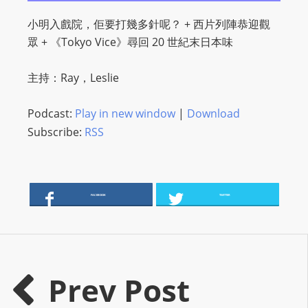
O
小明入戲院，佢要打幾多針呢？ ​+ 西片列陣恭迎觀
R
眾 ​+ 《Tokyo Vice》尋回 20 世紀末日本味
D
P
主持：Ray，Leslie
R
E
Podcast:
Play in new window
|
Download
S
Subscribe:
RSS
S
R
A
D
FACEBOOK
TWITTER
I
O
P
L
U
Prev Post
G