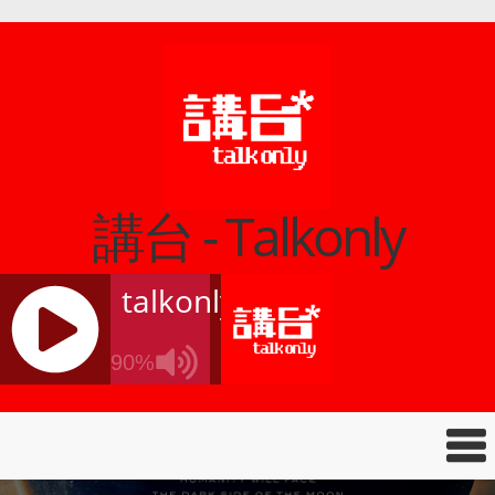
講台 - Talkonly
talkonly
90%
J
Q
U
E