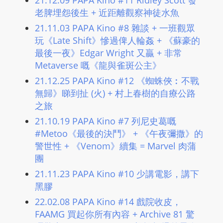
21.12.09 PAPA Kino #11 Ridley Scott 發
L
老脾埋怨後生 ​+ 近距離觀察神徒水魚
I
21.11.03 PAPA Kino #8 雜談 ​+ 一班觀眾
N
玩《Late Shift》慘過俾人輪姦 ​+ 《蘇豪的
E
最後一夜》Edgar Wright 又贏 ​+ 非常
A
Metaverse 嘅《龍與雀斑公主》
G
21.12.25 PAPA Kino #12 《蜘蛛俠︰不戰
E
無歸》睇到扯 (火) ​+ 村上春樹的自療公路
N
之旅
T
21.10.19 PAPA Kino #7 列尼史葛嘅
U
#Metoo《最後的決鬥》 ​+ 《午夜彌撒》的
R
警世性 ​+ 《Venom》續集 = Marvel 肉蒲
M
團
A
21.11.23 PAPA Kino #10 少講電影，講下
I
黑膠
N
Z
22.02.08 PAPA Kino #14 戲院收皮，
FAAMG 買起你所有內容 ​+ Archive 81 驚
talkonly