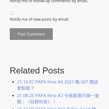
Notify me of follow-up comments by email.
m
a
n
Notify me of new posts by email.
d
F
U
L
L
S
E
R
Related Posts
V
I
21.10.07 PAPA Kino #6 2021 嘅 007 應該
C
會點呢？
E
21.08.25 PAPA Kino #2 今個星期只睇一套
O
戲︰《自殺特攻》！
N