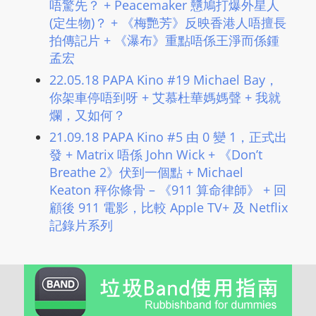
唔驚先？ ​+ Peacemaker 戇鳩打爆外星人
(定生物)？ ​+ 《梅艷芳》反映香港人唔擅長
拍傳記片 ​+ 《瀑布》重點唔係王淨而係鍾
孟宏
22.05.18 PAPA Kino #19 Michael Bay，
你架車停唔到呀 ​+ 艾慕杜華媽媽聲 ​+ 我就
爛，又如何？
21.09.18 PAPA Kino #5 由 0 變 1，正式出
發 + Matrix 唔係 John Wick + 《Don’t
Breathe 2》伏到一個點 + Michael
Keaton 秤你條骨 – 《911 算命律師》 + 回
顧後 911 電影，比較 Apple TV+ 及 Netflix
記錄片系列