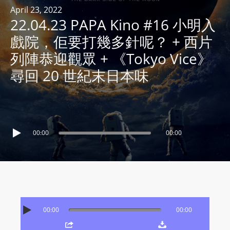
R
April 23, 2022
22.04.23 PAPA Kino #16 小明入
Y
R
戲院，佢要打幾多針呢？ ​+ 西片
A
列陣恭迎觀眾 ​+ 《Tokyo Vice》
D
尋回 20 世紀末日本味
I
O
P
L
A
00:00
00:00
Y
E
R
a
n
d
00:00
00:00
W