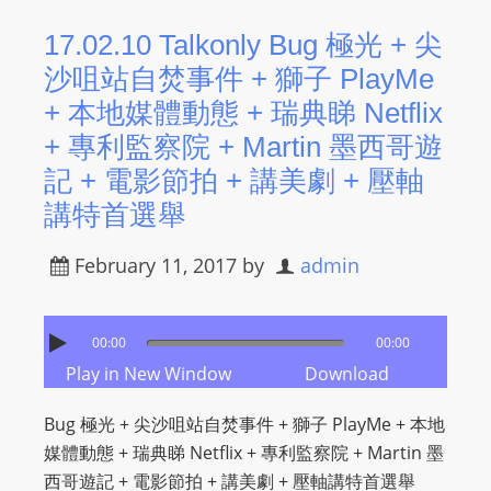
R
17.02.10 Talkonly Bug 極光 + 尖
Y
沙咀站自焚事件 + 獅子 PlayMe
R
A
+ 本地媒體動態 + 瑞典睇 Netflix
D
+ 專利監察院 + Martin 墨西哥遊
I
記 + 電影節拍 + 講美劇 + 壓軸
O
講特首選舉
P
L
February 11, 2017
by
admin
A
Y
E
00:00
00:00
R
Play in New Window
Download
a
n
Bug 極光 + 尖沙咀站自焚事件 + 獅子 PlayMe + 本地
d
媒體動態 + 瑞典睇 Netflix + 專利監察院 + Martin 墨
W
西哥遊記 + 電影節拍 + 講美劇 + 壓軸講特首選舉