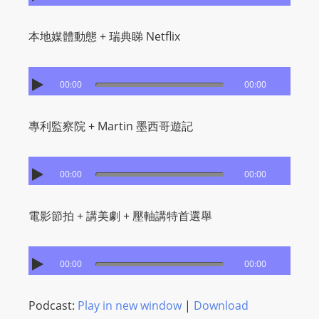
I
N
本地媒體動態 + 瑞典睇 Netflix
p
o
w
00:00
00:00
e
r
專利監察院 + Martin 墨西哥遊記
e
d
b
00:00
00:00
y
W
電影節拍 + 講美劇 + 壓軸講特首選舉
o
r
d
00:00
00:00
P
r
Podcast:
Play in new window
|
Download
e