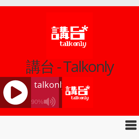
講台 - Talkonly
talkonly
90%
J
Q
U
E