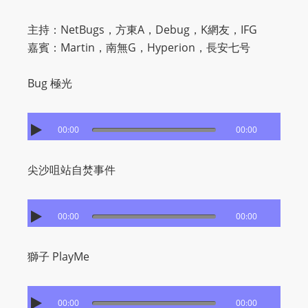
O
R
主持：NetBugs，方東A，Debug，K網友，IFG
D
嘉賓：Martin，南無G，Hyperion，長安七号
P
R
Bug 極光
E
S
00:00
00:00
S
R
A
尖沙咀站自焚事件
D
I
00:00
00:00
O
P
獅子 PlayMe
L
U
G
00:00
00:00