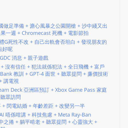
e
s
i
g
+ K 遊美國做足準備 + 溏心風暴之公園開槍 + 沙中綫又出
n
 生果一週 + Chromecast 死機 + 電影節拍
D
 台務 + 送禮G死性不改 + 自己出軌會否坦白 + 發現朋友的
e
點好呢
x
 + GDC 消息 + 親子遊戲
h
Manner + 沒有信任 + 犯法就係犯法 + 全日飛機 + 富戶
e
ey Bank 教訓 + GPT-4 面世 + 聽眾提問 + 廉價技術
i
+ 講電視
m
 + Steam Deck 亞洲區預訂 + Xbox Game Pass 家庭
a
+ 聽眾訪問
n
d
交小故事 + 閃電結婚 + 年齡差距 + 改變另一半
F
+ AI 唔係咁講 + 科技焦慮 + Meta Ray-Ban
U
+ 美中之捲 + 躺平啃老 + 聽眾提問 + 心靈強大 +
L