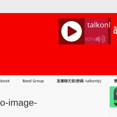
talkonly
90%
J
Q
U
E
R
ebook
Band Group
直播聊天室(密碼: talkonly)
Y
R
A
ro-image-
D
I
O