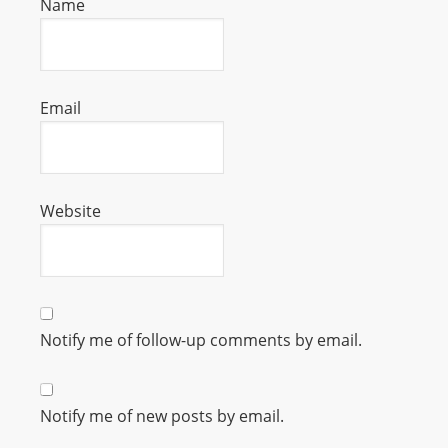
Name
s
s
W
e
Email
b
d
e
s
Website
i
g
n
D
e
Notify me of follow-up comments by email.
x
h
e
Notify me of new posts by email.
i