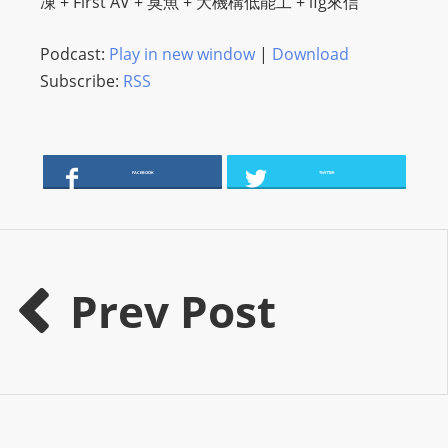
凍 + First AV + 臭魚 + 大機構低能工 + ifg來信
O
R
Podcast:
Play in new window
|
Download
D
Subscribe:
RSS
P
R
E
S
FACEBOOK
TWITTER
S
R
A
D
Prev Post
I
O
P
L
U
G