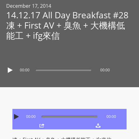
R
December 17, 2014
14.12.17 All Day Breakfast #28
Y
R
凍 + First AV + 臭魚 + 大機構低
A
能工 + ifg來信
D
I
O
P
L
00:00
00:00
A
Y
E
R
a
00:00
00:00
n
d
W