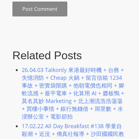
m
a
n
d
F
U
Related Posts
L
L
26.04.03 Talkonly 來港最好時機 + 台務 +
S
失憶消防 + Cheap 火鍋 + 留言信箱 1234
E
事故 + 密實袋限購 + 他朝電價也相同 + 腳
R
軟流感 + 最平電車 + 化算用 AI + 醬板鴨 +
V
莫名其妙 Marketing + 北上潮流浩浩蕩蕩
I
+ 買樓小事情 + 銀行無錢借 + 屌里數 + 水
C
浸辦公室 + 電影節拍
E
17.02.22 All Day Breakfast #138 學童自
O
殺潮 + 近況 + 傳真社報導 + 沙田國國民教
N