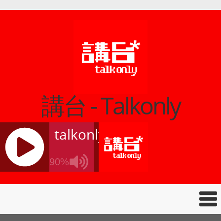
講台 - Talkonly
talkonly
90%
J
Q
U
E