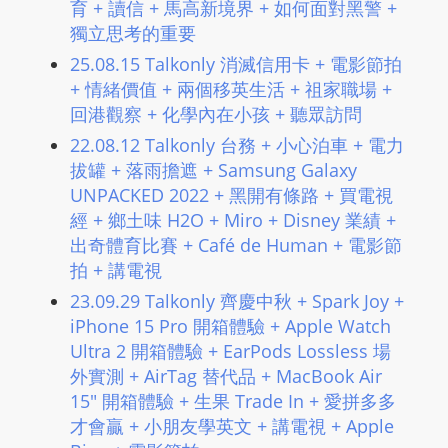
育 + 讀信 + 馬高新境界 + 如何面對黑警 +
L
獨立思考的重要
I
25.08.15 Talkonly 消滅信用卡 + 電影節拍
N
+ 情緒價值 + 兩個移英生活 + 祖家職場 +
E
回港觀察 + 化學內在小孩 + 聽眾訪問
A
G
22.08.12 Talkonly 台務 + 小心泊車 + 電力
E
拔罐 + 落雨擔遮 + Samsung Galaxy
UNPACKED 2022 + 黑開有條路 + 買電視
N
經 + 鄉土味 H2O + Miro + Disney 業績 +
T
出奇體育比賽 + Café de Human + 電影節
U
拍 + 講電視
R
M
23.09.29 Talkonly 齊慶中秋 + Spark Joy +
A
iPhone 15 Pro 開箱體驗 + Apple Watch
Ultra 2 開箱體驗 + EarPods Lossless 場
I
外實測 + AirTag 替代品 + MacBook Air
N
15″ 開箱體驗 + 生果 Trade In + 愛拼多多
Z
才會贏 + 小朋友學英文 + 講電視 + Apple
talkonly