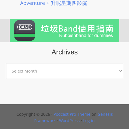
Adventure + 升呢星期四影院
Archives
Archives
Copyright © 2026 ·
Podcast Pro Theme
on
Genesis
Framework
·
WordPress
·
Log in