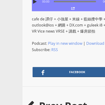
00:00
0
cafe de 譚仔 + 小強屋 + 米線 + 藍絲攪中學 + Y
outlook@ios + 網購 + DX.com + guleek i8 +
VR Vice news VRSE + 講戲 + 爆房節拍
Podcast:
Play in new window
|
Download
Subscribe:
RSS
FACEBOOK