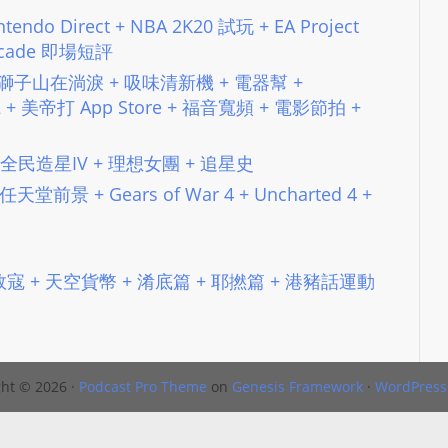
N
tendo Direct + NBA 2K20 試玩 + EA Project
T
Arcade 即場短評
U
零 + 獅子山在淌淚 + 吸味清新機 + 電器幫 +
R
22 + 美帝打 App Store + 福音寬頻 + 電影節拍 +
M
A
#122 全民造星IV + 理想女團 + 追星史
I
 任天堂前景 + Gears of War 4 + Uncharted 4 +
N
Z
talkonly
成王敗寇 + 天空貨幣 + 淆底篇 + 耶撚篇 + 港豬話運動
ht © 2026 ·
Podcast Pro Theme
on
Genesis Framework
·
WordPress