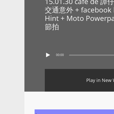
15.01.30 cafe de
交通意外 + facebook li
Hint + Moto Powerpa
節拍
00:00
Play in New