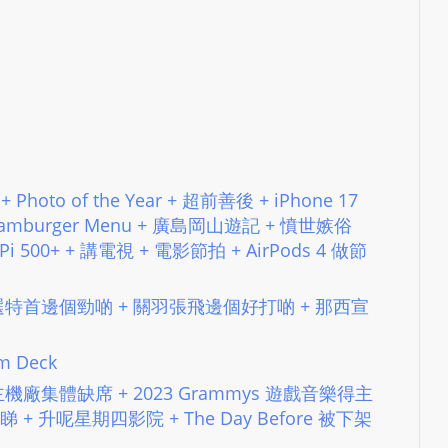
L
S
E
R
V
I
C
 Photo of the Year + 超前善後 + iPhone 17
E
 Hamburger Menu + 廣島岡山遊記 + 憤世嫉俗
O
 Pi 500+ + 講電視 + 電影節拍 + AirPods 4 做節
N
L
st #139 選特首邊個勁啲 + 關羽張飛邊個好打啲 + 那西宣
I
N
am Deck
E
A
 2023 主機廠集體缺席 + 2023 Grammys 遊戲音樂得主
G
後你點睇 + 升呢星期四影院 + The Day Before 被下架
E