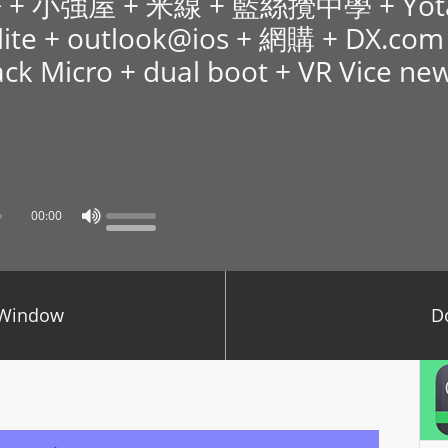
 譚仔 + 小強屋 + 米線 + 藍絲攪中學 + Yo
P
te + outlook@ios + 網購 + DX.com +
L
ck Micro + dual boot + VR Vice 
A
Y
E
R
a
n
00:00
d
W
O
R
 Window
D
D
P
R
E
S