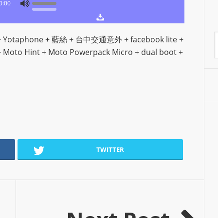
0:00
S
R
A
A
otaphone + 藍絲 + 台中交通意外 + facebook lite +
D
 Moto Hint + Moto Powerpack Micro + dual boot +
I
O
P
L
U
G
I
N
TWITTER
p
o
w
e
r