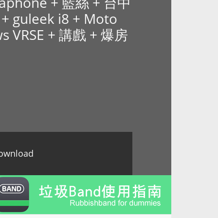
taphone + 藍絲 + 台中
 guleek i8 + Moto
news VRSE + 講戲 + 爆房
ownload