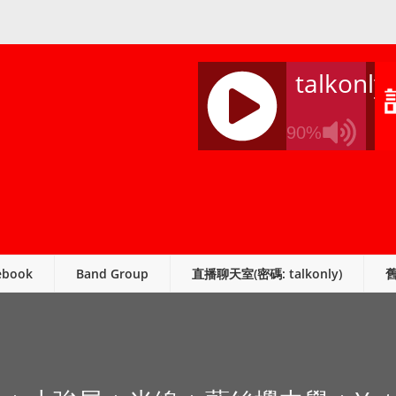
talkonly
90%
J
Q
U
E
R
ebook
Band Group
直播聊天室(密碼: talkonly)
Y
R
A
D
I
O