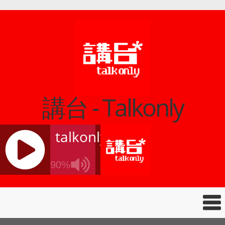
講台 - Talkonly
talkonly
90%
J
Q
U
E