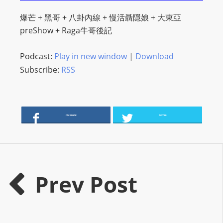
O
爆芒 + 黑哥 + 八卦內線 + 慢活聶隱娘 + 大東亞
R
preShow + Raga牛哥後記
D
P
Podcast:
Play in new window
|
Download
R
Subscribe:
RSS
E
S
S
R
FACEBOOK
TWITTER
A
D
I
O
P
Prev Post
L
U
G