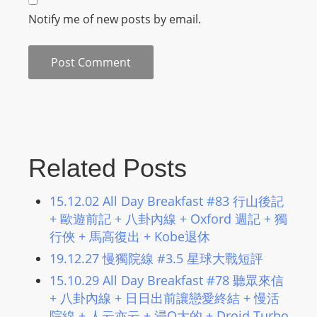
m
Notify me of new posts by email.
a
n
d
F
U
L
L
S
Related Posts
E
R
15.12.02 All Day Breakfast #83 行山後記
V
+ 歐遊前記 + 八卦內線 + Oxford 週記 + 獨
I
行俠 + 馬高復出 + Kobe退休
C
19.12.27 慢獨院線 #3.5 星球大戰短評
E
15.10.29 All Day Breakfast #78 聽眾來信
O
+ 八卦內線 + 日日出前讓戀愛終結 + 慢活
N
院線 + 人云亦云 + 浸Q大的 + Droid Turbo