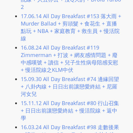
L
2
I
17.06.14 All Day Breakfast #153 落大雨 +
N
Murder Ballad + 剪頭髮 + 食花生 + 直播
E
點玩 + NBA + 家庭教育 + 救生員 + 慢活院
A
線
G
16.08.24 All Day Breakfast #119
E
Zimmerman + 打波 + 網友感情問題 + 廢
N
中感嘆號 + 讀信 + 兒子生性病母陪感安慰
T
+ 慢活院線之KLM中伏
U
15.09.30 All Day Breakfast #74 邊緣回望
R
+ 八卦內線 + 日日出前讓戀愛終結 + 尼羅
M
河女兒
A
15.11.12 All Day Breakfast #80 行山召集
I
+ 日日出前讓戀愛終結 + 慢活院線 + 返中
N
學
Z
16.03.24 All Day Breakfast #98 走數後果
talkonly