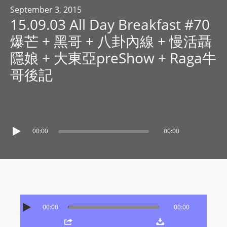
R
September 3, 2015
15.09.03 All Day Breakfast #70
Y
R
爆芒 + 黑哥 + 八卦內線 + 慢活聶
A
隱娘 + 大東亞preShow + Raga牛
D
哥後記
I
O
P
L
A
00:00
00:00
Y
E
R
a
n
d
00:00
00:00
W