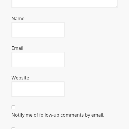
s
s
Name
W
e
b
d
Email
e
s
i
g
Website
n
D
e
x
h
Notify me of follow-up comments by email.
e
i