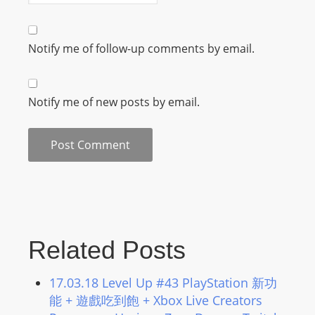
m
a
Notify me of follow-up comments by email.
n
d
F
Notify me of new posts by email.
U
L
L
S
E
R
V
I
Related Posts
C
E
17.03.18 Level Up #43 PlayStation 新功
O
能 + 遊戲吃到飽 + Xbox Live Creators
N