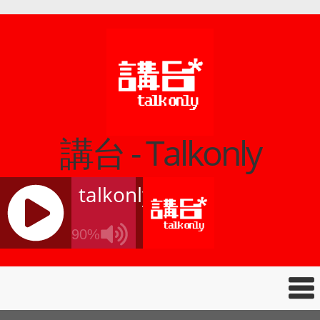
講台 - Talkonly
talkonly
90%
J
Q
U
E