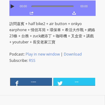
O
00:00
00:00
R
D
P
訪問嘉賓 + half bike2 + air button + onkyo
R
earphone + 情侶耳筒 + 環保車 + 希活大作戰 + 網絡
E
23條 + 台務 + zuck總添丁 + 咖啡機 + 叉盒壹 + 講戲
S
+ youtuber + 長安老家三寶
S
R
Podcast:
Play in new window
|
Download
A
Subscribe:
RSS
D
I
O
P
FACEBOOK
TWITTER
L
U
G