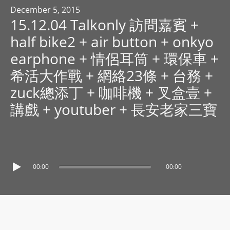
R
December 5, 2015
15.12.04 Talkonly 訪問嘉賓 +
Y
R
half bike2 + air button + onkyo
A
earphone + 情侶耳筒 + 環保車 +
D
希活大作戰 + 網絡23條 + 台務 +
I
zuck總添丁 + 咖啡機 + 叉盒壹 +
O
P
講戲 + youtuber + 長安老家三寶
L
A
Y
E
00:00
00:00
R
a
n
d
W