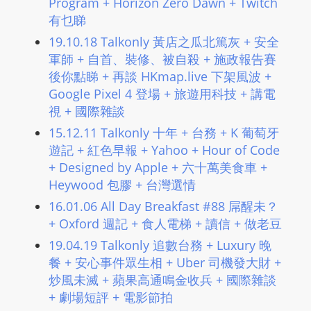
Program + Horizon Zero Dawn + Twitch
L
有乜睇
I
19.10.18 Talkonly 黃店之瓜北篤灰 + 安全
N
軍師 + 自首、裝修、被自殺 + 施政報告賽
E
後你點睇 + 再談 HKmap.live 下架風波 +
A
Google Pixel 4 登場 + 旅遊用科技 + 講電
G
視 + 國際雜談
E
15.12.11 Talkonly 十年 + 台務 + K 葡萄牙
N
遊記 + 紅色早報 + Yahoo + Hour of Code
T
+ Designed by Apple + 六十萬美食車 +
U
Heywood 包膠 + 台灣選情
R
16.01.06 All Day Breakfast #88 屌醒未？
M
+ Oxford 週記 + 食人電梯 + 讀信 + 做老豆
A
I
19.04.19 Talkonly 追數台務 + ​Luxury 晚
N
餐 + 安心事件眾生相 + Uber 司機發大財 +
炒風未滅 + 蘋果高通鳴金收兵 + 國際雜談
Z
+ 劇場短評 + 電影節拍
talkonly