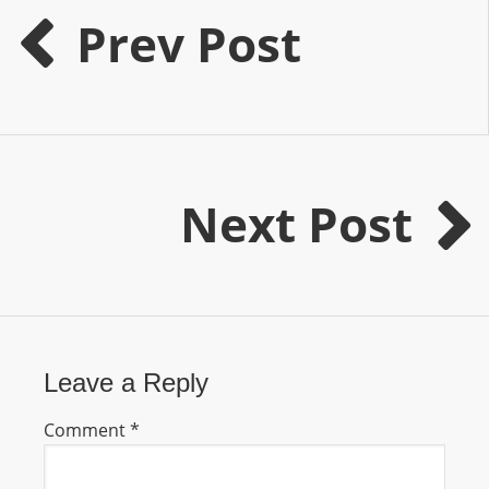
I
Prev Post
N
p
o
w
e
r
Next Post
e
d
b
y
W
o
r
Leave a Reply
d
Comment
*
P
r
e