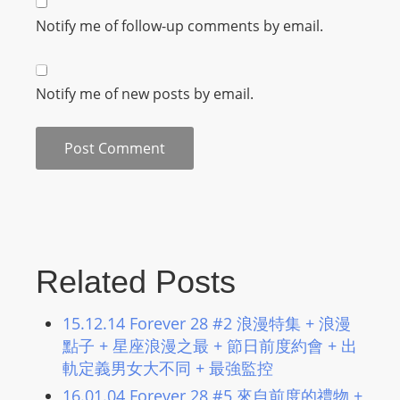
m
Notify me of follow-up comments by email.
a
n
d
Notify me of new posts by email.
F
U
L
L
S
E
R
V
Related Posts
I
C
15.12.14 Forever 28 #2 浪漫特集 + 浪漫
E
點子 + 星座浪漫之最 + 節日前度約會 + 出
O
軌定義男女大不同 + 最強監控
N
16.01.04 Forever 28 #5 來自前度的禮物 +