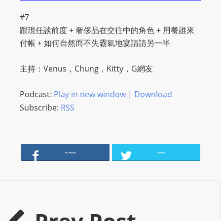
O
#7
R
跟現任談前度 + 奢侈品在交往中的角色 + 用餐誰來
D
付帳 + 如何自然而不失霸氣地宴請請另一半
P
R
主持：Venus，Chung，Kitty，G網友
E
S
Podcast:
Play in new window
|
Download
S
Subscribe:
RSS
R
A
D
I
FACEBOOK
TWITTER
O
P
L
U
G