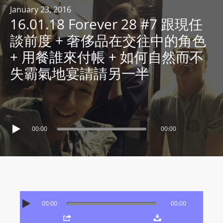
R
January 23, 2016
16.01.18 Forever 28 #7 跟現任
Y
R
談前度 + 奢侈品在交往中的角色
A
+ 用餐誰來付帳 + 如何自然而不
D
失霸氣地宴請請另一半
I
O
P
L
A
00:00
00:00
Y
E
R
a
n
d
00:00
00:00
W