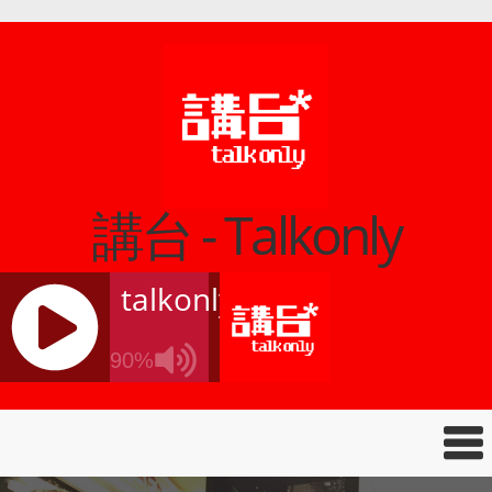
講台 - Talkonly
talkonly
90%
J
Q
U
E