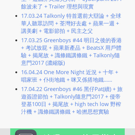
餘波未了 + Trailer 理想與現實
17.03.24 Talkonly 特首選前大辯論 + 全球
華人聽眾訪問 + 荃灣好去處 + 蘋果一週 +
講美劇 + 電影節拍 + 民主之父
17.03.25 Greenboys #44 明日之後的香港
+ 考試放屁 + 蘋果新產品 + BeatsX 用戶體
驗 + 揭尾故 + 識條鐵講條鐵 + Talkonly隨
意門2017 (濃縮版)
16.04.24 One More Night 近況 + 十年 +
唱家班 + 仆街地鐵 + 咪又係搭地鐵……
17.04.22 Greenboys #46 黑仔Pat(續) + 旅
遊簽證節拍 + Talkonly隨意門2017 + 侵帝
登基100日 + 揭尾故 + high tech low 野榨
汁機 + 識條鐵講條鐵 + 哈撚思想實驗