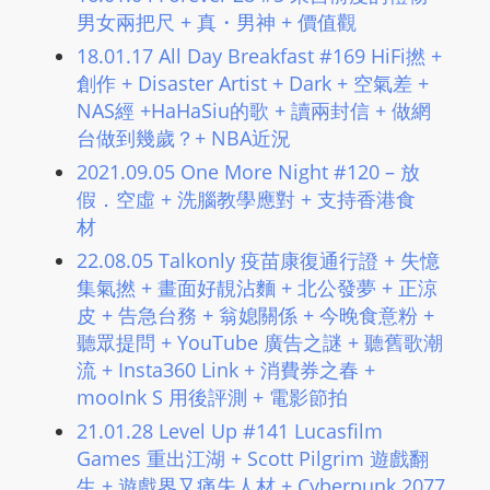
L
男女兩把尺 + 真・男神 + 價值觀
I
18.01.17 All Day Breakfast #169 HiFi撚 +
N
創作 + Disaster Artist + Dark + 空氣差 +
E
NAS經 +HaHaSiu的歌 + 讀兩封信 + 做網
A
台做到幾歲？+ NBA近況
G
2021.09.05 One More Night #120 – 放
E
假．空虛 + 洗腦教學應對 + 支持香港食
N
材
T
22.08.05 Talkonly 疫苗康復通行證 + 失憶
U
集氣撚 + 畫面好靚沾麵 + 北公發夢 + 正涼
R
皮 + 告急台務 + 翁媳關係 + 今晚食意粉 +
M
聽眾提問 + YouTube 廣告之謎 + 聽舊歌潮
A
流 + Insta360 Link + 消費券之春 +
I
mooInk S 用後評測 + 電影節拍
N
21.01.28 Level Up #141 Lucasfilm
Z
Games 重出江湖 + Scott Pilgrim 遊戲翻
talkonly
生 + 遊戲界又痛失人材 + Cyberpunk 2077