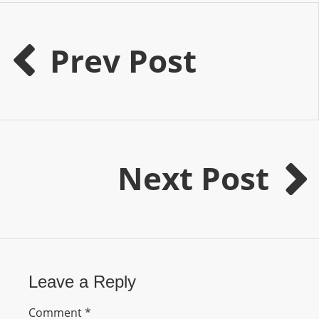
I
N
p
Prev Post
o
w
e
r
e
d
Next Post
b
y
W
o
r
d
Leave a Reply
P
r
Comment
*
e