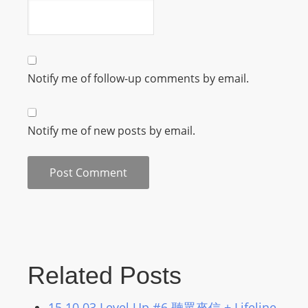
m
a
n
d
Notify me of follow-up comments by email.
F
U
L
Notify me of new posts by email.
L
S
E
R
V
I
C
E
Related Posts
O
N
15.10.03 Level Up #6 聽眾來信 + Lifeline