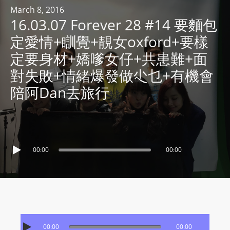
R
March 8, 2016
16.03.07 Forever 28 #14 要麵包
Y
R
定愛情+瞓覺+靚女oxford+要樣
A
定要身材+嬌嗲女仔+共患難+面
D
對失敗+情緒爆發做尐乜+有機會
I
陪阿Dan去旅行
O
P
L
A
Y
00:00
00:00
E
R
a
n
d
W
00:00
00:00