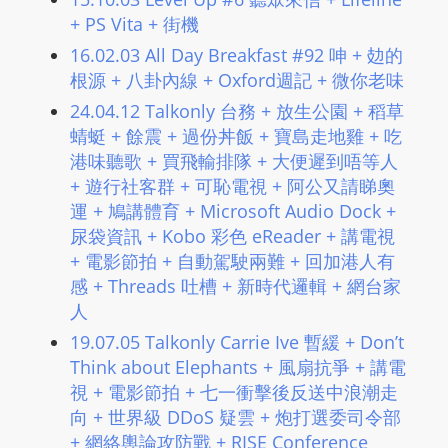
L
+ PS Vita + 街機
I
16.02.03 All Day Breakfast #92 呻 + 攰的
N
根源 + 八卦內線 + Oxford週記 + 微你老味
E
24.04.12 Talkonly 台務 + 放生公園 + 稻草
A
蜻蜓 + 餘震 + 過份丼飯 + 寶島走地雞 + 吃
G
港味聽歌 + 買飛輸排隊 + 大便遲到唔等人
E
+ 遊行社客群 + 可恥電視 + 阿公又請睇奧
N
運 + 鳩講體育 + Microsoft Audio Dock +
T
尿袋資訊 + Kobo 彩色 eReader + 講電視
U
+ 電影節拍 + 自動駕駛兩難 + 回加港人有
R
感 + Threads 吐槽 + 新時代邏輯 + 網台家
M
人
A
19.07.05 Talkonly Carrie Ive 暫緩 + Don’t
I
Think about Elephants + 風扇抗爭 + 講電
N
視 + 電影節拍 + 七一衝擊後反送中浪潮走
Z
向 + 世界級 DDoS 疑雲 + 炮打選委司令部
talkonly
+ 網絡輿論攻防戰 + RISE Conference