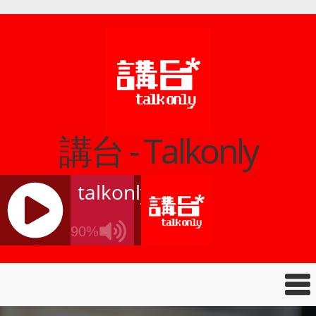
講台 - Talkonly
talkonly
90%
J
Q
U
E