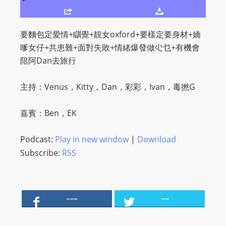
O
R
D
要麵包定愛情+瞓覺+靚女oxford+要樣定要身材+嬌
P
嗲女仔+共患難+面對失敗+情緒爆發做尐乜+有機會
R
陪阿Dan去旅行
E
S
主持：Venus，Kitty，Dan，彩彩，Ivan，毒撚G
S
R
嘉賓：Ben，EK
A
D
Podcast:
Play in new window
|
Download
I
Subscribe:
RSS
O
P
L
U
FACEBOOK
TWITTER
G