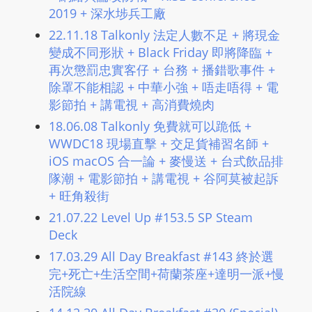
2019 + 深水埗兵工廠
22.11.18 Talkonly 法定人數不足 + 將現金
變成不同形狀 + Black Friday 即將降臨 +
再次懲罰忠實客仔 + 台務 + 播錯歌事件 +
除罩不能相認 + 中華小強 + 唔走唔得 + 電
影節拍 + 講電視 + 高消費燒肉
18.06.08 Talkonly 免費就可以跪低 +
WWDC18 現場直擊 + 交足貨補習名師 +
iOS macOS 合一論 + 麥慢送 + 台式飲品排
隊潮 + ​電影節拍 + 講電視 + 谷阿莫被起訴
+ 旺角殺街
21.07.22 Level Up #153.5 SP Steam
Deck
17.03.29 All Day Breakfast #143 終於選
完+死亡+生活空間+荷蘭茶座+達明一派+慢
活院線