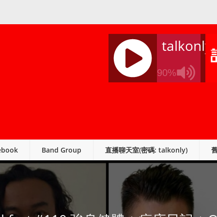
talkonly
90%
J
Q
U
E
R
ebook
Band Group
直播聊天室(密碼: talkonly)
Y
R
A
D
I
O