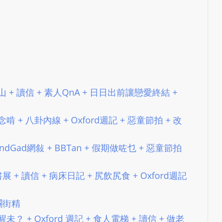
L
S
E
R
V
I
C
 #81 行山 + 讀信 + 素人QnA + 日日出前讓戀愛終結 +
E
O
#97 常念啃 + 八卦內線 + Oxford週記 + 惡童節拍 + 改
N
L
#99 RandGad網敍 + BBTan + 假期做咗乜 + 惡童節拍
I
N
#114 書展 + 讀信 + 病床日記 + 尻飲尻食 + Oxford週記
E
A
2 躝街精
G
E
#88 屌醒未？ + Oxford 週記 + 食人電梯 + 讀信 + 做老