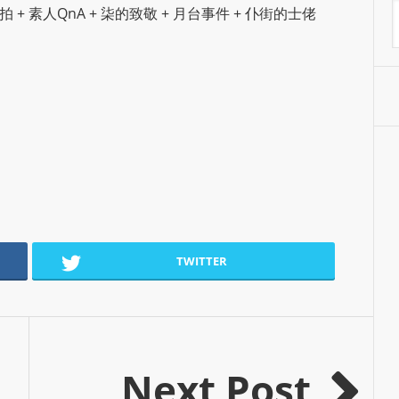
A
節拍 + 素人QnA + 柒的致敬 + 月台事件 + 仆街的士佬
S
R
A
D
I
O
P
L
U
G
I
TWITTER
N
p
o
w
e
Next Post
r