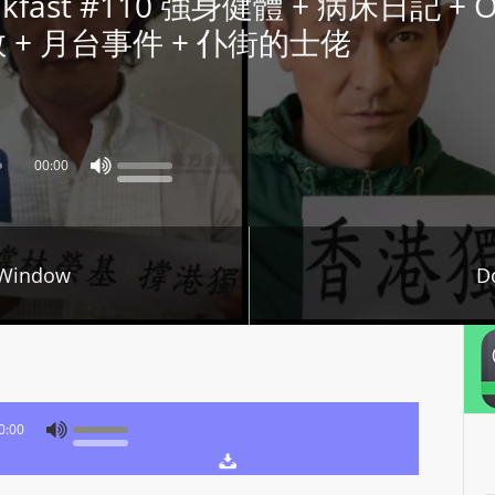
 Breakfast #110 強身健體 + 病床日記 
P
敬 + 月台事件 + 仆街的士佬
L
A
Y
E
R
00:00
a
n
d
 Window
D
W
O
R
D
P
R
0:00
E
S