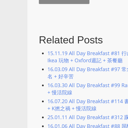
Related Posts
15.11.19 All Day Breakfast
Ikea 玩物 + Oxford週記 + 茶餐廳
16.03.09 All Day Breakfast 
名 + 好辛苦
16.03.30 All Day Breakfast 
+ 慢活院線
16.07.20 All Day Breakfast 
+ K撚之禍 + 慢活院線
25.01.11 All Day Breakfast #31
16.01.06 All Day Breakfast 