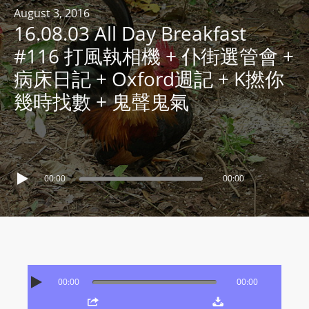
R
August 3, 2016
16.08.03 All Day Breakfast
Y
R
#116 打風執相機 + 仆街選管會 +
A
病床日記 + Oxford週記 + K撚你
D
幾時找數 + 鬼聲鬼氣
I
O
P
L
A
00:00
00:00
Y
E
R
a
n
d
00:00
00:00
W