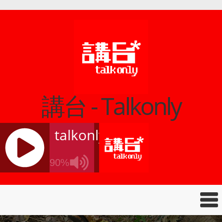
講台 - Talkonly
talkonly
90%
J
Q
U
E