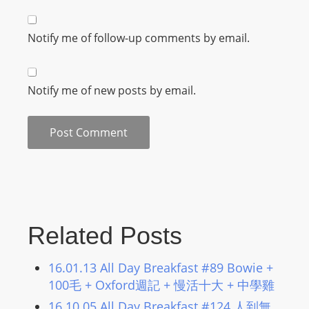
m
a
Notify me of follow-up comments by email.
n
d
F
Notify me of new posts by email.
U
L
L
S
E
R
V
I
Related Posts
C
E
16.01.13 All Day Breakfast #89 Bowie +
O
100毛 + Oxford週記 + 慢活十大 + 中學雞
N
16.10.05 All Day Breakfast #124 人到無