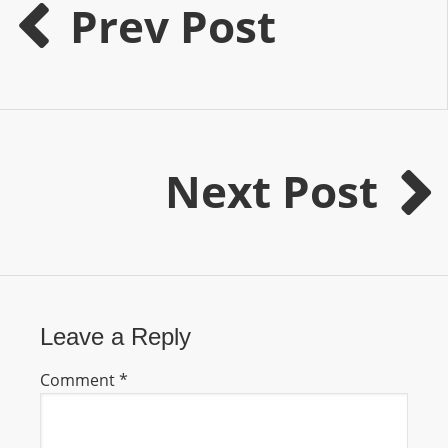
I
Prev Post
N
p
o
w
e
r
Next Post
e
d
b
y
W
o
Leave a Reply
r
d
Comment
*
P
r
e