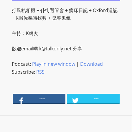
O
打風執相機 + 仆街選管會 + 病床日記 + Oxford週記
R
+ K撚你幾時找數 + 鬼聲鬼氣
D
P
主持：K網友
R
E
歡迎email嚟
k@talkonly.net
分享
S
S
Podcast:
Play in new window
|
Download
R
Subscribe:
RSS
A
D
I
O
FACEBOOK
TWITTER
P
L
U
G