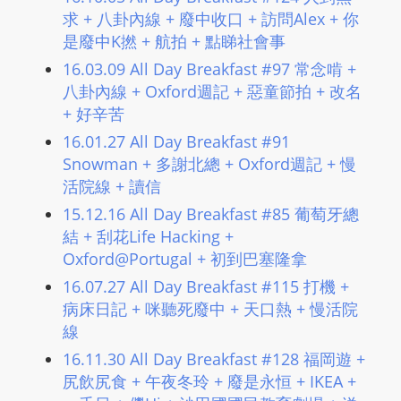
L
求 + 八卦內線 + 廢中收口 + 訪問Alex + 你
I
是廢中K撚 + 航拍 + 點睇社會事
N
16.03.09 All Day Breakfast #97 常念啃 +
E
八卦內線 + Oxford週記 + 惡童節拍 + 改名
A
+ 好辛苦
G
16.01.27 All Day Breakfast #91
E
Snowman + 多謝北總 + Oxford週記 + 慢
N
活院線 + 讀信
T
15.12.16 All Day Breakfast #85 葡萄牙總
U
結 + 刮花Life Hacking +
R
Oxford@Portugal + 初到巴塞隆拿
M
16.07.27 All Day Breakfast #115 打機 +
A
病床日記 + 咪聽死廢中 + 天口熱 + 慢活院
I
線
N
16.11.30 All Day Breakfast #128 福岡遊 +
Z
尻飲尻食 + 午夜冬玲 + 廢是永恒 + IKEA +
talkonly