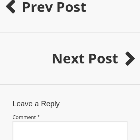
Prev Post
m
a
n
d
F
U
Next Post
L
L
S
E
R
V
Leave a Reply
I
C
Comment
*
E
O
N