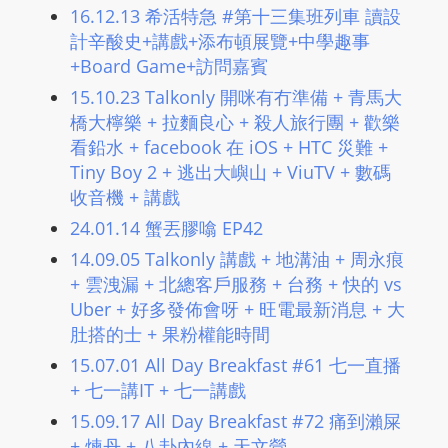
16.12.13 希活特急 #第十三集班列車 讀設
計辛酸史+講戲+添布頓展覽+中學趣事
+Board Game+訪問嘉賓
15.10.23 Talkonly 開咪有冇準備 + 青馬大
橋大檸樂 + 拉麵良心 + 殺人旅行團 + 歡樂
看鉛水 + facebook 在 iOS + HTC 災難 +
Tiny Boy 2 + 逃出大嶼山 + ViuTV + 數碼
收音機 + 講戲
24.01.14 蟹丟膠噏 EP42
14.09.05 Talkonly 講戲 + 地溝油 + 周永痕
+ 雲洩漏 + 北總客戶服務 + 台務 + 快的 vs
Uber + 好多發佈會呀 + 旺電最新消息 + 大
肚搭的士 + 果粉權能時間
15.07.01 All Day Breakfast #61 七一直播
+ 七一講IT + 七一講戲
15.09.17 All Day Breakfast #72 痛到瀨屎
+ 煉丹 + 八卦內線 + 天文營