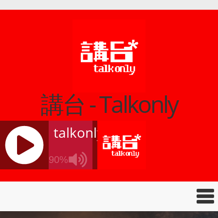
講台 - Talkonly
talkonly
90%
J
Q
U
E