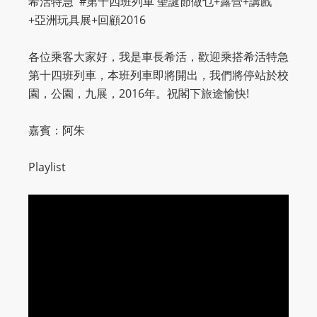
希活特急 #第十四班列車 聖誕節做乜+露營+講戲
O
+亞洲玩具展+回顧2016
R
D
各位乘客大家好
，我是車長希活，歡迎乘搭希活特急
P
第十四班
列車，本班列車即將開出，我們將停站於校
R
園，公園，九展，2016年。祝閣下旅途愉快!
E
S
嘉賓：阿朱
S
R
Playlist
A
D
I
O
P
L
U
G