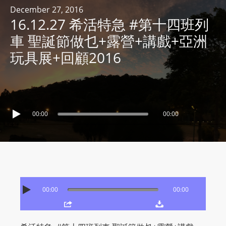
R
December 27, 2016
16.12.27 希活特急 #第十四班列
Y
R
車 聖誕節做乜+露營+講戲+亞洲
A
玩具展+回顧2016
D
I
O
P
L
00:00
00:00
A
Y
E
R
a
00:00
00:00
n
d
W