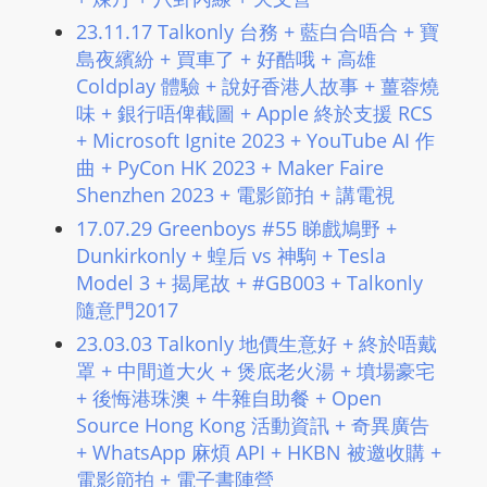
23.11.17 Talkonly 台務 + 藍白合唔合 + 寶
島夜繽紛 + 買車了 + 好酷哦 + 高雄
Coldplay 體驗 + 說好香港人故事 + 薑蓉燒
味 + 銀行唔俾截圖 + Apple 終於支援 RCS
+ Microsoft Ignite 2023 + YouTube AI 作
曲 + PyCon HK 2023 + Maker Faire
Shenzhen 2023 + 電影節拍 + 講電視
17.07.29 Greenboys #55 睇戲鳩野 +
Dunkirkonly + 蝗后 vs 神駒 + Tesla
Model 3 + 揭尾故 + #GB003 + Talkonly
隨意門2017
23.03.03 Talkonly 地價生意好 + 終於唔戴
罩 + 中間道大火 + 煲底老火湯 + 墳場豪宅
+ 後悔港珠澳 + 牛雜自助餐 + Open
Source Hong Kong 活動資訊 + 奇異廣告
+ WhatsApp 麻煩 API + HKBN 被邀收購 +
電影節拍 + 電子書陣營