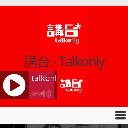
講台 - Talkonly
talkonly
90%
J
Q
U
E