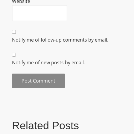
Website
m
a
n
d
F
Notify me of follow-up comments by email.
U
L
L
Notify me of new posts by email.
S
E
R
V
I
C
E
O
Related Posts
N