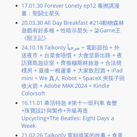
L
17.01.30 Forever Lonely ep12 毒撚講漫
I
畫：聖鬪士星矢
N
20.03.30 All Day Breakfast #214動物森林
E
遊戲有好多種 + 性暗示星矢 + 柒Game王
A
《獸王記》
G
24.10.18 Talkonly مرحباً + 電影節拍 + 外
E
送夜市 + 台菜食唔慣 + 大會堂新出路 + 夜
N
訪寶島急症室 + 齊推穆斯林旅遊 + 合法簡
T
樸房 + 最後一根蘆葦 + 大家飲烈酒 + iPad
U
mini + We 真人 Robot + SpaceX 夾筷子回
R
收火箭 + Adobe MAX 2024 + Kindle
M
Colorsoft
A
16.11.01 希活特急 #第十一班列車 食蟹
I
+珠寶設計與製作+升級再造
N
Upcycling+The Beatles: Eight Days a
Z
Week
talkonly
21.02.26 Talkonly 寬頻搵笨的故事 + 食黃