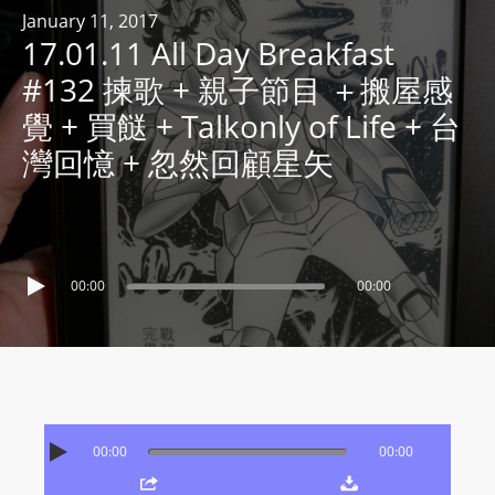
R
January 11, 2017
17.01.11 All Day Breakfast
Y
R
#132 揀歌 + 親子節目 ＋搬屋感
A
覺 + 買餸 + Talkonly of Life + 台
D
灣回憶 + 忽然回顧星矢
I
O
P
L
A
00:00
00:00
Y
E
R
a
n
d
00:00
00:00
W