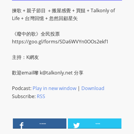
O
揀歌 + 親子節目 ＋搬屋感覺 + 買餸 + Talkonly of
R
Life + 台灣回憶 + 忽然回顧星矢
D
P
《廢中的歌》全民投票
R
https://goo.gl/forms/SDa6WVYn0OOs2ekf1
E
S
主持：K網友
S
R
歡迎email嚟
k@talkonly.net
分享
A
D
Podcast:
Play in new window
|
Download
I
Subscribe:
RSS
O
P
L
U
FACEBOOK
TWITTER
G