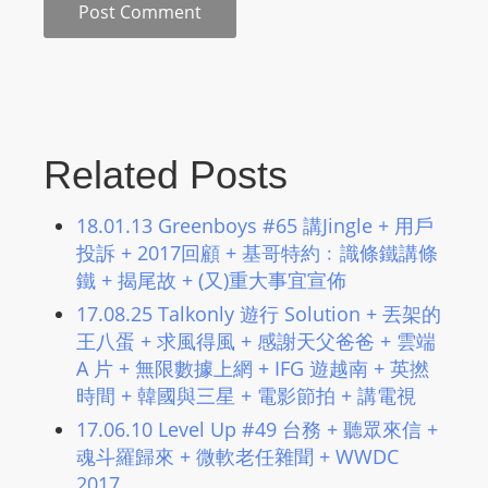
L
I
N
E
A
G
Related Posts
E
N
18.01.13 Greenboys #65 講Jingle + 用戶
T
投訴 + 2017回顧 + 基哥特約﹕識條鐵講條
U
鐵 + 揭尾故 + (又)重大事宜宣佈
R
17.08.25 Talkonly 遊行 Solution + 丟架的
M
王八蛋 + 求風得風 + 感謝天父爸爸 + 雲端
A
A 片 + 無限數據上網 + IFG 遊越南 + 英撚
I
時間 + 韓國與三星 + 電影節拍 + 講電視
N
17.06.10 Level Up #49 台務 + 聽眾來信 +
Z
魂斗羅歸來 + 微軟老任雜聞 + WWDC
talkonly
2017