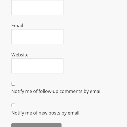
m
a
n
Email
d
F
U
L
Website
L
S
E
R
V
Notify me of follow-up comments by email.
I
C
E
Notify me of new posts by email.
O
N