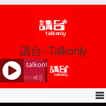
講台 - Talkonly
talkonly
90%
J
Q
U
E