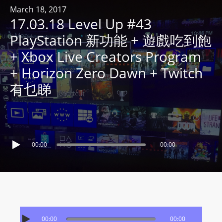
R
March 18, 2017
17.03.18 Level Up #43
Y
R
PlayStation 新功能 + 遊戲吃到飽
A
+ Xbox Live Creators Program
D
+ Horizon Zero Dawn + Twitch
I
有乜睇
O
P
L
A
Y
00:00
00:00
E
R
a
n
d
W
00:00
00:00