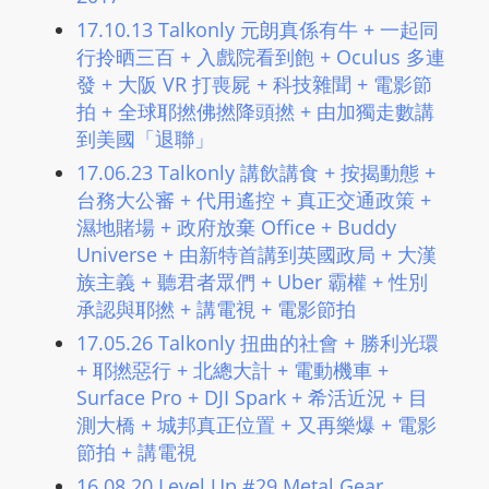
17.10.13 Talkonly 元朗真係有牛 + 一起同
行拎晒三百 + 入戲院看到飽 + Oculus 多連
發 + 大阪 VR 打喪屍 + 科技雜聞 + 電影節
拍 + 全球耶撚佛撚降頭撚 + 由加獨走數講
到美國「退聯」
17.06.23 Talkonly 講飲講食 + 按揭動態 +
台務大公審 + 代用遙控 + 真正交通政策 +
濕地賭場 + 政府放棄 Office + Buddy
Universe + 由新特首講到英國政局 + 大漢
族主義 + 聽君者眾們 + Uber 霸權 + 性別
承認與耶撚 + 講電視 + 電影節拍
17.05.26 Talkonly 扭曲的社會 + 勝利光環
+ 耶撚惡行 + 北總大計 + 電動機車 +
Surface Pro + DJI Spark + 希活近況 + 目
測大橋 + 城邦真正位置 + 又再樂爆 + 電影
節拍 + 講電視
16.08.20 Level Up #29 Metal Gear