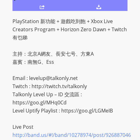
O
R
D
PlayStation 新功能 + 遊戲吃到飽 + Xbox Live
P
Creators Program + Horizon Zero Dawn + Twitch
R
有乜睇
E
S
主持：北京A網友、長安七号、方東A
S
嘉賓：南無G、Ess
R
A
Email :
levelup@talkonly.net
D
Twitch : http://twitch.tv/talkonly
I
Talkonly Level Up – ID 交流區 :
O
https://goo.gl/MHq0Cd
P
Level Uptify Playlist : https://goo.gl/LGMeIB
L
U
Live Post
G
http://band.us/#!/band/10278974/post/926887046