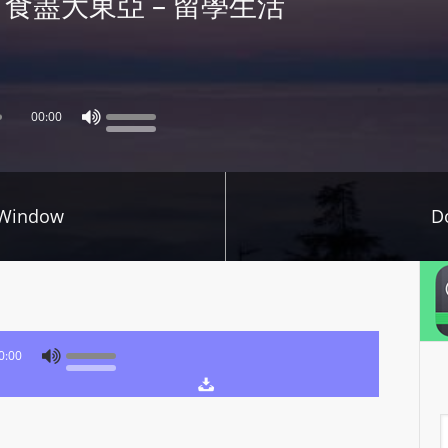
28 x 食盡大東亞 – 留學生活
P
L
A
Y
00:00
E
R
a
n
 Window
D
d
W
O
R
D
0:00
P
R
E
A
S