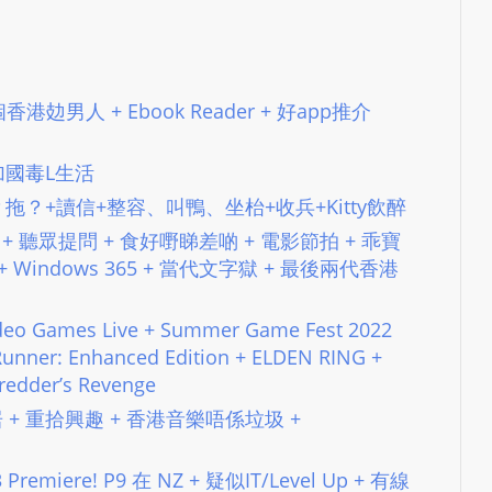
L
S
E
4 做個香港攰男人 + Ebook Reader + 好app推介
R
V
I
13 加國毒L生活
C
 台務+拍？拖？+讀信+整容、叫鴨、坐枱+收兵+Kitty飲醉
E
All Fail + 聽眾提問 + 食好嘢睇差啲 + 電影節拍 + 乖寶
O
 Windows 365 + 當代文字獄 + 最後兩代香港
N
L
deo Games Live + Summer Game Fest 2022
I
r: Enhanced Edition + ELDEN RING +
N
hredder’s Revenge
E
 – 獨居 + 重拾興趣 + 香港音樂唔係垃圾 +
A
G
3 Premiere! P9 在 NZ + 疑似IT/Level Up + 有線
E