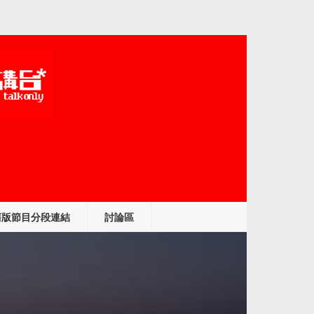
舊版節目分段連結
討論區