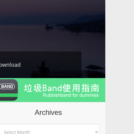
ownload
Archives
rchives