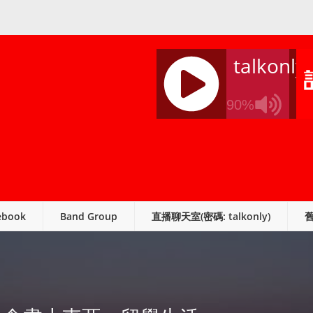
talkonly
90%
J
Q
U
E
R
ebook
Band Group
直播聊天室(密碼: talkonly)
Y
R
A
D
I
O