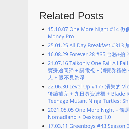
Related Posts
15.10.07 One More Night #1
Money Pro
25.01.25 All Day Breakfast #3
16.08.29 Forever 28 #35
21.07.16 Talkonly One Fail 
寶殊途同歸 + 講電視 + 消費券禮物 +
人 + 眼不見為淨
22.06.30 Level Up #177 消失的 Vi
後續補完 + 九日募資達標 + Blade Runne
Teenage Mutant Ninja Turtles: S
2021.05.05 One More Night
Nomadland + Desktop 1.0
17.03.11 Greenboys #43 Season 