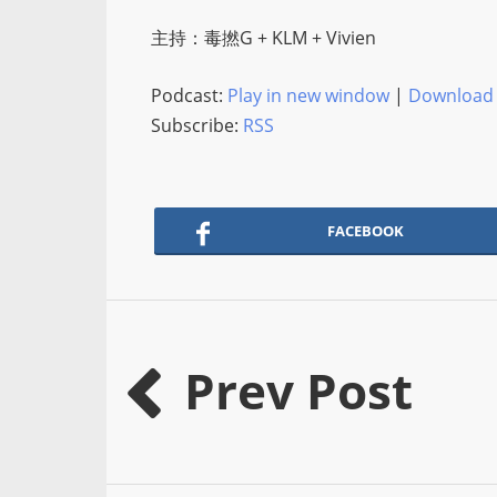
主持：毒撚G + KLM + Vivien
Podcast:
Play in new window
|
Download
Subscribe:
RSS
FACEBOOK
Prev Post