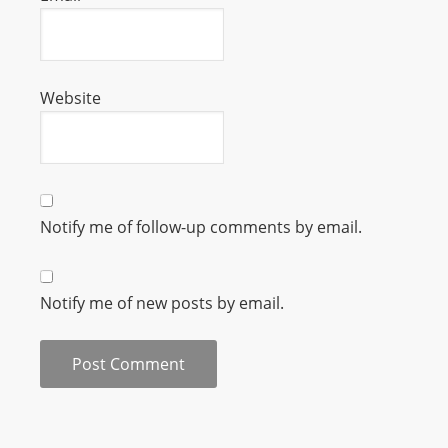
m
a
n
d
Website
F
U
L
L
S
Notify me of follow-up comments by email.
E
R
Notify me of new posts by email.
V
I
C
E
O
N