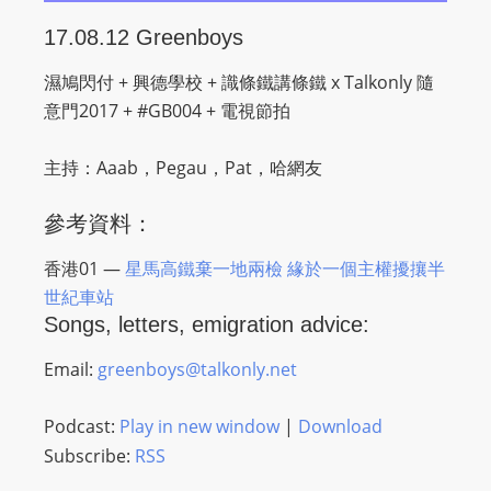
O
17.08.12 Greenboys
R
D
濕鳩閃付 + 興德學校 + 識條鐵講條鐵 x Talkonly 隨
P
意門2017 + #GB004 + 電視節拍
R
E
主持：Aaab，Pegau，Pat，哈網友
S
S
參考資料
：
R
A
香港01 —
星馬高鐵棄一地兩檢 緣於一個主權擾攘半
D
世紀車站
Songs, letters, emigration advice:
I
O
Email:
greenboys@talkonly.net
P
L
Podcast:
Play in new window
|
Download
U
Subscribe:
RSS
G