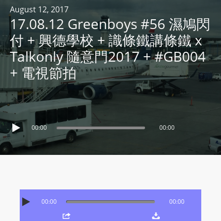
R
August 12, 2017
17.08.12 Greenboys #56 濕鳩閃
Y
R
付 + 興德學校 + 識條鐵講條鐵 x
A
Talkonly 隨意門2017 + #GB004
D
+ 電視節拍
I
O
P
L
A
00:00
00:00
Y
E
R
a
n
d
00:00
00:00
W