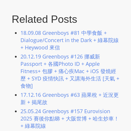
L
I
Related Posts
N
E
18.09.08 Greenboys #81 中學食飯 +
A
Dialogue/Concert in the Dark + 綠幕院線
G
+ Heywood 來信
E
20.12.19 Greenboys #126 挪威新
N
Passport + 各國Photo ID + Apple
T
Fitness+ 包膠 + 痛心疾Mac + iOS 發燒經
U
歷 + SYD 疫情快訊 + 又講海外生活 [天氣 +
R
食物]
M
17.12.16 Greenboys #63 蘋果稅 + 近況更
A
新 + 揭尾故
I
N
25.05.24 Greenboys #157 Eurovision
Z
2025 賽後你點睇 + 大阪世博 + 哈生炒車！
+ 綠幕院線
talkonly