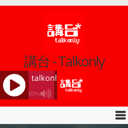
講台 - Talkonly
talkonly
90%
J
Q
U
E