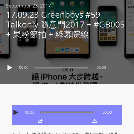
R
September 23, 2017
17.09.23 Greenboys #59
Y
R
Talkonly 隨意門2017 + #GB005
A
+ 果粉節拍 + 綠幕院線
D
I
O
P
L
00:00
00:00
A
Y
E
R
a
00:00
00:00
n
d
W