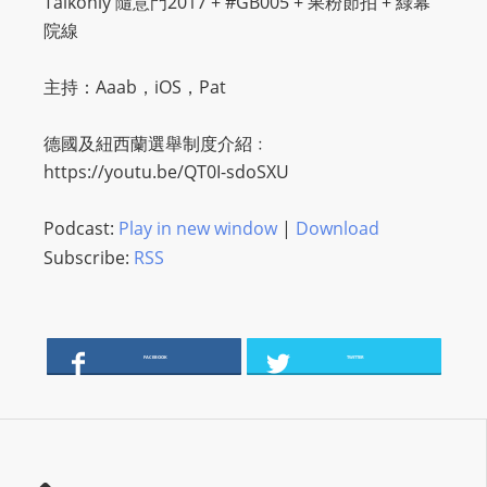
Talkonly 隨意門2017 + #GB005 + 果粉節拍 + 綠幕
O
院線
R
D
主持：Aaab，iOS，Pat
P
R
德國及
紐西蘭選舉制度
介紹﹕
E
https://youtu.be/QT0I-sdoSXU
S
S
Podcast:
Play in new window
|
Download
R
Subscribe:
RSS
A
D
I
O
FACEBOOK
TWITTER
P
L
U
G