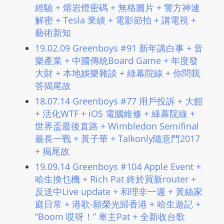
經驗 + 熔岩燈密碼 + 無格圖片 + 警方神速
解密 + Tesla 業績 + 電影節拍 + 講電視 +
藝術新知
19.02.09 Greenboys #91 新年講白事 + 音
樂產業 + 中國傳統Board Game + 年度發
大財 + 本地娛樂雜談 + 綠幕院線 + 你問我
答揭尾故
18.07.14 Greenboys #77 用戶投訴 + 大館
+ 活化WTF + iOS 電腦維修 + 綠幕院線 +
世界盃最後直路 + Wimbledon Semifinal
最長一戰 + 黃子華 + Talkonly隨意門2017
+ 揭尾故
19.09.14 Greenboys #104 Apple Event +
哈生換乜機 + Rich Pat 終於買新router +
反送中Live update + 和理非一週 + 黃絲家
庭日常 + 港歌-願榮光歸香港 + 哈生遊記 +
“Boom 哎呀！” 車主Pat + 全新收台歌