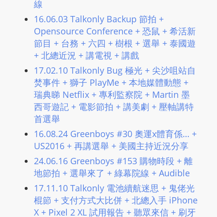
線
L
16.06.03 Talkonly Backup 節拍 +
I
Opensource Conference + 恐鼠 + 希活新
N
節目 + 台務 + 六四 + 樹根 + 選舉 + 泰國遊
E
+ 北總近況 + 講電視 + 講戲
A
G
17.02.10 Talkonly Bug 極光 + 尖沙咀站自
E
焚事件 + 獅子 PlayMe + 本地媒體動態 +
瑞典睇 Netflix + 專利監察院 + Martin 墨
N
西哥遊記 + 電影節拍 + 講美劇 + 壓軸講特
T
首選舉
U
R
16.08.24 Greenboys #30 奧運x體育係… +
M
US2016 + 再講選舉 + 美國主持近況分享
A
24.06.16 Greenboys #153 購物時段 + 離
I
地節拍 + 選舉來了 + 綠幕院線 + Audible
N
17.11.10 Talkonly 電池續航迷思 + 鬼佬光
Z
棍節 + 支付方式大比併 + 北總入手 iPhone
talkonly
X + Pixel 2 XL 試用報告 + 聽眾來信 + 刷牙