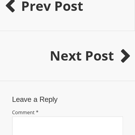
Prev Post
I
N
p
o
w
e
r
Next Post
e
d
b
y
W
o
Leave a Reply
r
d
Comment
*
P
r
e