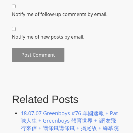
m
a
Notify me of follow-up comments by email.
n
d
F
Notify me of new posts by email.
U
L
L
S
E
R
V
Related Posts
I
C
18.07.07 Greenboys #76 羊國速報 + Pat
E
味人生 + Greenboys 體育世界 + i網友飛
O
行來信 + 識條鐵講條鐵 + 揭尾故 + 綠幕院
N