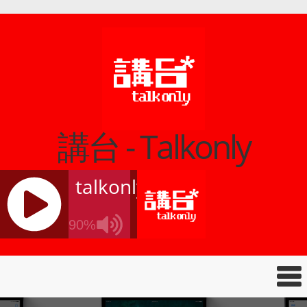
講台 - Talkonly
talkonly
90%
J
Q
U
E