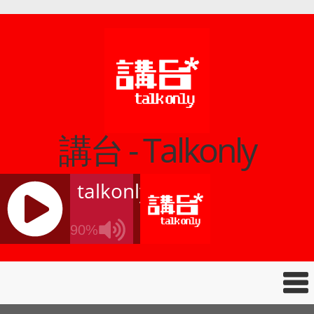
講台 - Talkonly
talkonly
90%
J
Q
U
E