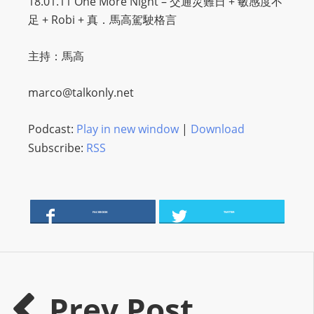
18.01.11 One More Night – 交通災難日 + 敏感度不
O
足 + Robi + 真．馬高駕駛格言
R
D
主持：馬高
P
R
marco@talkonly.net
E
S
Podcast:
Play in new window
|
Download
S
Subscribe:
RSS
R
A
D
I
FACEBOOK
TWITTER
O
P
L
U
Prev Post
G