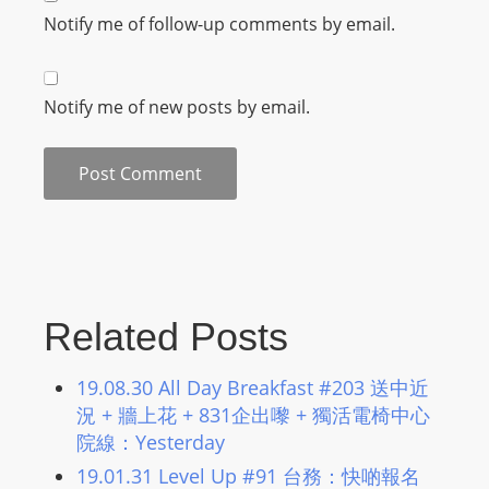
m
Notify me of follow-up comments by email.
a
n
d
Notify me of new posts by email.
F
U
L
L
S
E
R
Related Posts
V
I
19.08.30 All Day Breakfast #203 送中近
C
況 + 牆上花 + 831企出嚟 + 獨活電椅中心
E
院線：Yesterday
O
N
19.01.31 Level Up #91 台務：快啲報名