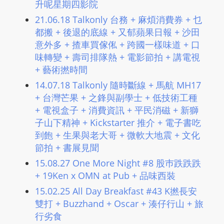
升呢星期四影院
21.06.18 Talkonly 台務 + 麻煩消費券 + 乜
都搬 + 後退的底線 + 又郁蘋果日報 + 沙田
意外多 + 揸車買傢俬 + 跨國一樣味道 + 口
味轉變 + 壽司排隊熱 + 電影節拍 + 講電視
+ 藝術撚時間
14.07.18 Talkonly 隨時斷線 + 馬航 MH17
+ 台灣芒果 + 之鋒與副學士 + 低技術工種
+ 電視盒子 + 消費資訊 + 平民消磁 + 新獅
子山下精神 + Kickstarter 推介 + 電子書吃
到飽 + 生果與老大哥 + 微軟大地震 + 文化
節拍 + 書展見聞
15.08.27 One More Night #8 股巿跌跌跌
+ 19Ken x OMN at Pub + 品味西裝
15.02.25 All Day Breakfast #43 K撚長安
雙打 + Buzzhand + Oscar + 湊仔行山 + 旅
行劣食