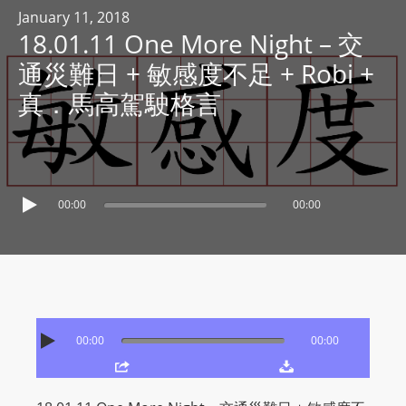
R
January 11, 2018
18.01.11 One More Night – 交
Y
R
通災難日 + 敏感度不足 + Robi +
A
真．馬高駕駛格言
D
I
O
P
L
00:00
00:00
A
Y
E
R
a
00:00
00:00
n
d
W