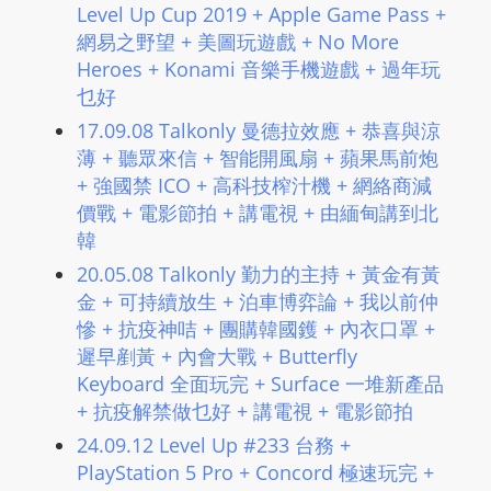
Level Up Cup 2019 + Apple Game Pass +
L
網易之野望 + 美圖玩遊戲 + No More
I
Heroes + Konami 音樂手機遊戲 + 過年玩
N
乜好
E
A
17.09.08 Talkonly 曼德拉效應 + 恭喜與涼
G
薄 + 聽眾來信 + 智能開風扇 + 蘋果馬前炮
+ 強國禁 ICO + 高科技榨汁機 + 網絡商減
E
價戰 + 電影節拍 + 講電視 + 由緬甸講到北
N
韓
T
U
20.05.08 Talkonly 勤力的主持 + 黃金有黃
R
金 + 可持續放生 + 泊車博弈論 + 我以前仲
M
慘 + 抗疫神咭 + 團購韓國鑊 + 內衣口罩 +
遲早剷黃 + 內會大戰 + Butterfly
A
Keyboard 全面玩完 + Surface 一堆新產品
I
+ 抗疫解禁做乜好 + 講電視 + 電影節拍
N
Z
24.09.12 Level Up #233 台務 +
PlayStation 5 Pro + Concord 極速玩完 +
talkonly